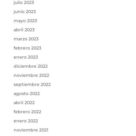
julio 2023
junio 2023
mayo 2023
abril 2023
marzo 2023
febrero 2023
enero 2023
diciembre 2022
noviembre 2022
septiembre 2022
agosto 2022
abril 2022
febrero 2022
enero 2022
noviembre 2021