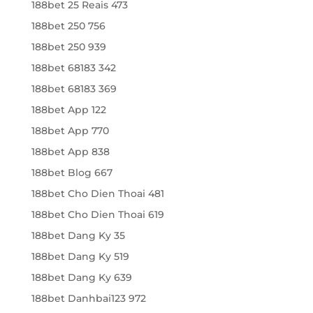
188bet 25 Reais 473
188bet 250 756
188bet 250 939
188bet 68183 342
188bet 68183 369
188bet App 122
188bet App 770
188bet App 838
188bet Blog 667
188bet Cho Dien Thoai 481
188bet Cho Dien Thoai 619
188bet Dang Ky 35
188bet Dang Ky 519
188bet Dang Ky 639
188bet Danhbai123 972