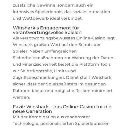
zusätzliche Gewinne, sondern auch ein
intensives Spielerlebnis, das soziale Interaktion
und Wettbewerb ideal verbindet.
Winshark’s Engagement für
verantwortungsvolles Spielen
Als verantwortungsbewusstes Online-Casino legt
Winshark großen Wert auf den Schutz der
Spieler. Neben umfangreichen
Sicherheitsmaßnahmen zur Wahrung der Daten-
und Finanzsicherheit bietet die Plattform Tools
zur Selbstkontrolle, Limits und
Zugriffsbeschränkungen. Damit stellt Winshark
sicher, dass der Spielspaß stets im gesunden
Rahmen bleibt und mögliche Risiken minimiert
werden.
Fazit: Winshark – das Online-Casino für die
neue Generation
Mit der Kombination aus modernster
Technologie, personalisierten Spielerlebnissen