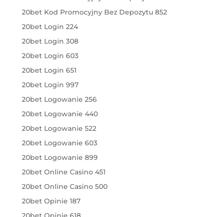
20bet Kod Promocyjny Bez Depozytu 852
20bet Login 224
20bet Login 308
20bet Login 603
20bet Login 651
20bet Login 997
20bet Logowanie 256
20bet Logowanie 440
20bet Logowanie 522
20bet Logowanie 603
20bet Logowanie 899
20bet Online Casino 451
20bet Online Casino 500
20bet Opinie 187
20bet Opinie 618