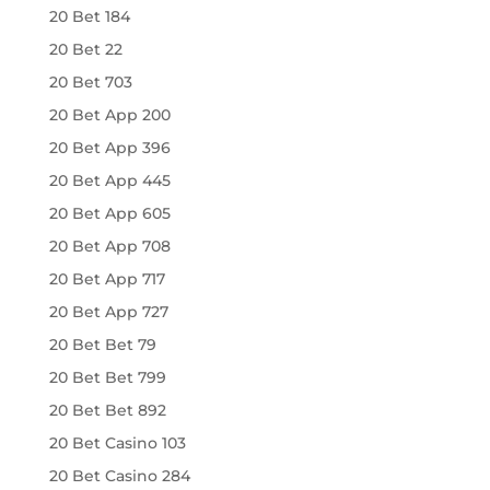
20 Bet 184
20 Bet 22
20 Bet 703
20 Bet App 200
20 Bet App 396
20 Bet App 445
20 Bet App 605
20 Bet App 708
20 Bet App 717
20 Bet App 727
20 Bet Bet 79
20 Bet Bet 799
20 Bet Bet 892
20 Bet Casino 103
20 Bet Casino 284