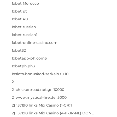
1xbet Morocco
1xbet pt
1xbet RU
1xbet russian
1xbet russian1
1xbet-online-casino.com
1xbet32
1xbetapp-ph.com5
1xbetph.ph3
1xslots-bonuskod-zerkalo.ru 10
2
2_chickenroad.net.gr_10000
2_www.mystical-fire.de_5000
2) 157190 links Mix Casino (1-GR)1
2) 157190 links Mix Casino (4-IT-JP-NL) DONE