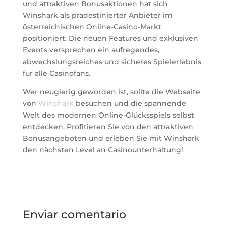
und attraktiven Bonusaktionen hat sich
Winshark als prädestinierter Anbieter im
österreichischen Online-Casino-Markt
positioniert. Die neuen Features und exklusiven
Events versprechen ein aufregendes,
abwechslungsreiches und sicheres Spielerlebnis
für alle Casinofans.
Wer neugierig geworden ist, sollte die Webseite
von
Winshark
besuchen und die spannende
Welt des modernen Online-Glücksspiels selbst
entdecken. Profitieren Sie von den attraktiven
Bonusangeboten und erleben Sie mit Winshark
den nächsten Level an Casinounterhaltung!
Enviar comentario