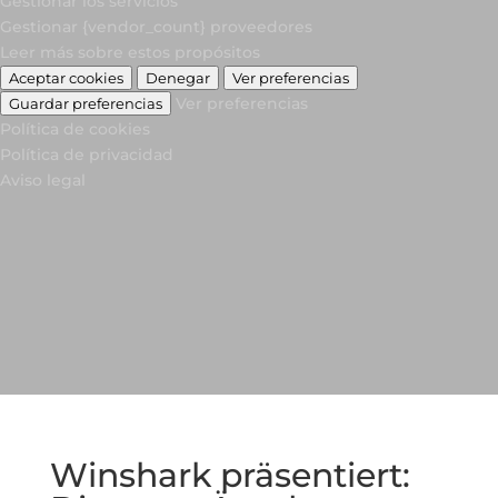
Gestionar los servicios
Gestionar {vendor_count} proveedores
Leer más sobre estos propósitos
Aceptar cookies
Denegar
Ver preferencias
Ver preferencias
Guardar preferencias
Política de cookies
Política de privacidad
Aviso legal
Winshark präsentiert: