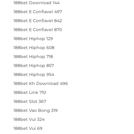
188bet Download 144
188bet E Confiavel 497
188bet E Confiavel 842
188bet E Confiavel 870
188bet Hiphop 129
188bet Hiphop 608
188bet Hiphop 718
188bet Hiphop 857
188bet Hiphop 954
188bet Kh Download 496
188bet Link 710
188bet Slot 367
188bet Vao Bong 319
188bet Vui 324
188bet Vui 69