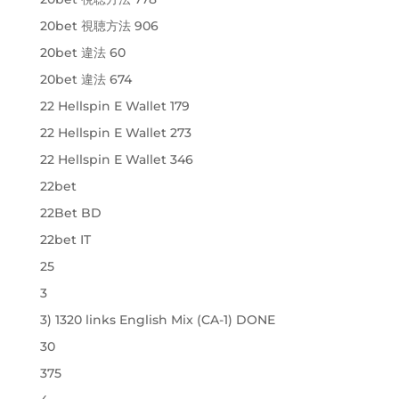
20bet 視聴方法 906
20bet 違法 60
20bet 違法 674
22 Hellspin E Wallet 179
22 Hellspin E Wallet 273
22 Hellspin E Wallet 346
22bet
22Bet BD
22bet IT
25
3
3) 1320 links English Mix (CA-1) DONE
30
375