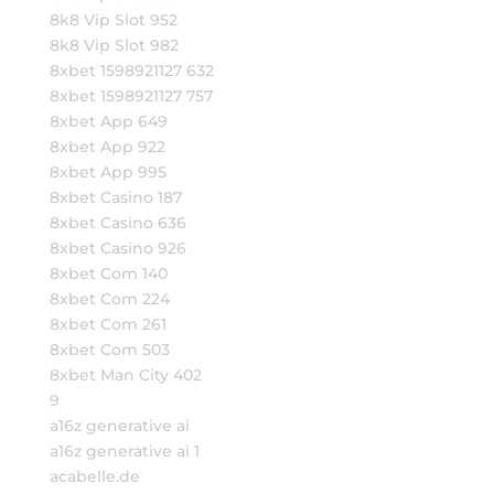
8k8 Vip Slot 952
8k8 Vip Slot 982
8xbet 1598921127 632
8xbet 1598921127 757
8xbet App 649
8xbet App 922
8xbet App 995
8xbet Casino 187
8xbet Casino 636
8xbet Casino 926
8xbet Com 140
8xbet Com 224
8xbet Com 261
8xbet Com 503
8xbet Man City 402
9
a16z generative ai
a16z generative ai 1
acabelle.de