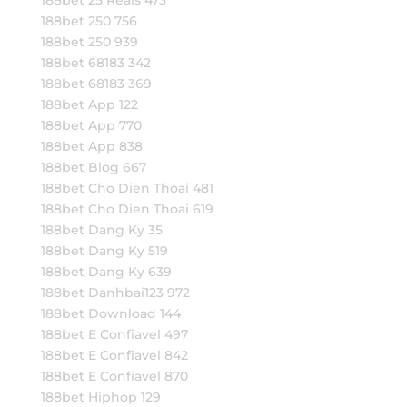
188bet 25 Reais 473
188bet 250 756
188bet 250 939
188bet 68183 342
188bet 68183 369
188bet App 122
188bet App 770
188bet App 838
188bet Blog 667
188bet Cho Dien Thoai 481
188bet Cho Dien Thoai 619
188bet Dang Ky 35
188bet Dang Ky 519
188bet Dang Ky 639
188bet Danhbai123 972
188bet Download 144
188bet E Confiavel 497
188bet E Confiavel 842
188bet E Confiavel 870
188bet Hiphop 129