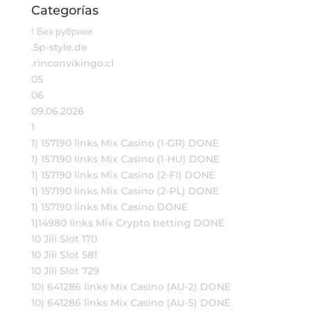
Categorías
! Без рубрики
.5p-style.de
.rinconvikingo.cl
05
06
09.06.2026
1
1) 157190 links Mix Casino (1-GR) DONE
1) 157190 links Mix Casino (1-HU) DONE
1) 157190 links Mix Casino (2-FI) DONE
1) 157190 links Mix Casino (2-PL) DONE
1) 157190 links Mix Casino DONE
1)14980 links Mix Crypto betting DONE
10 Jili Slot 170
10 Jili Slot 581
10 Jili Slot 729
10) 641286 links Mix Casino (AU-2) DONE
10) 641286 links Mix Casino (AU-5) DONE