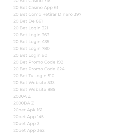
20 Bet Casino 716
20 Bet Casino App 61
20 Bet Como Retirar Dinero 397
20 Bet De 861
20 Bet Login 321
20 Bet Login 363
20 Bet Login 435
20 Bet Login 780
20 Bet Login 90
20 Bet Promo Code 192
20 Bet Promo Code 624
20 Bet Tv Login 510
20 Bet Website 533
20 Bet Website 885
2000A Z
2000BA Z
20bet Apk 161
20bet App 145
20bet App 3
20bet App 362