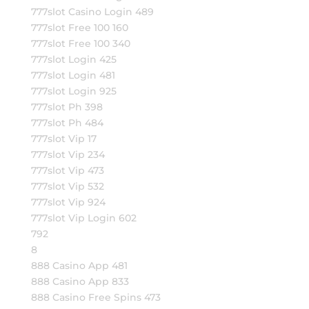
777slot Casino Login 489
777slot Free 100 160
777slot Free 100 340
777slot Login 425
777slot Login 481
777slot Login 925
777slot Ph 398
777slot Ph 484
777slot Vip 17
777slot Vip 234
777slot Vip 473
777slot Vip 532
777slot Vip 924
777slot Vip Login 602
792
8
888 Casino App 481
888 Casino App 833
888 Casino Free Spins 473