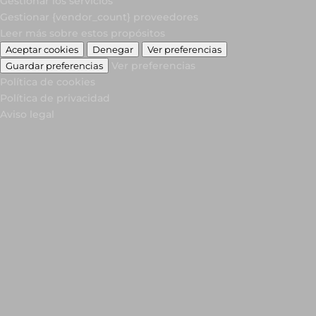
Gestionar los servicios
Gestionar {vendor_count} proveedores
Leer más sobre estos propósitos
Aceptar cookies
Denegar
Ver preferencias
Ver preferencias
Guardar preferencias
Política de cookies
Política de privacidad
Aviso legal