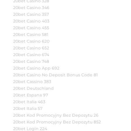
20bet Casino 328
20bet Casino 346
20bet Casino 357
20bet Casino 403
20bet Casino 455
20bet Casino 581
20bet Casino 620
20bet Casino 652
20bet Casino 674
20bet Casino 748
20bet Casino App 692
20bet Casino No Deposit Bonus Code 81
20bet Cassino 383
20bet Deutschland
20bet Espana 97
20bet Italia 463
20bet Italia 57
20bet Kod Promocyjny Bez Depozytu 26
20bet Kod Promocyjny Bez Depozytu 852
20bet Login 224