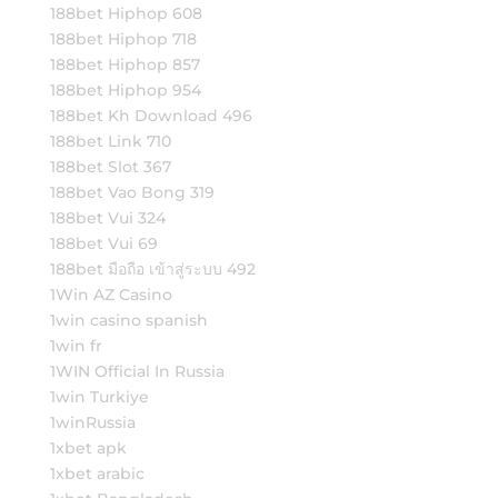
188bet Hiphop 608
188bet Hiphop 718
188bet Hiphop 857
188bet Hiphop 954
188bet Kh Download 496
188bet Link 710
188bet Slot 367
188bet Vao Bong 319
188bet Vui 324
188bet Vui 69
188bet มือถือ เข้าสู่ระบบ 492
1Win AZ Casino
1win casino spanish
1win fr
1WIN Official In Russia
1win Turkiye
1winRussia
1xbet apk
1xbet arabic