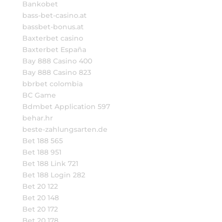
Bankobet
bass-bet-casino.at
bassbet-bonus.at
Baxterbet casino
Baxterbet España
Bay 888 Casino 400
Bay 888 Casino 823
bbrbet colombia
BC Game
Bdmbet Application 597
behar.hr
beste-zahlungsarten.de
Bet 188 565
Bet 188 951
Bet 188 Link 721
Bet 188 Login 282
Bet 20 122
Bet 20 148
Bet 20 172
Bet 20 178