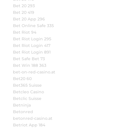
Bet 20 293
Bet 20 419
Bet 20 App 296
Bet Online Safe 335
Bet Riot 94
Bet Riot Login 295
Bet Riot Login 417
Bet Riot Login 891
Bet Safe Bet 73
Bet Win 188 363
bet-on-red-casino.at
Bet20 60
Bet365 Suisse
Betcleo Casino
Betclic Suisse
Betninja
Betonred
betonred-casino.at
Betriot App 184