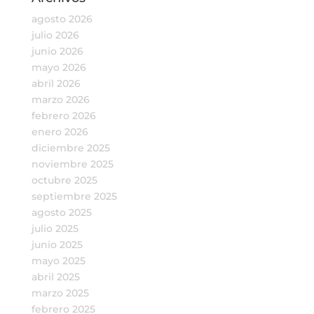
agosto 2026
julio 2026
junio 2026
mayo 2026
abril 2026
marzo 2026
febrero 2026
enero 2026
diciembre 2025
noviembre 2025
octubre 2025
septiembre 2025
agosto 2025
julio 2025
junio 2025
mayo 2025
abril 2025
marzo 2025
febrero 2025