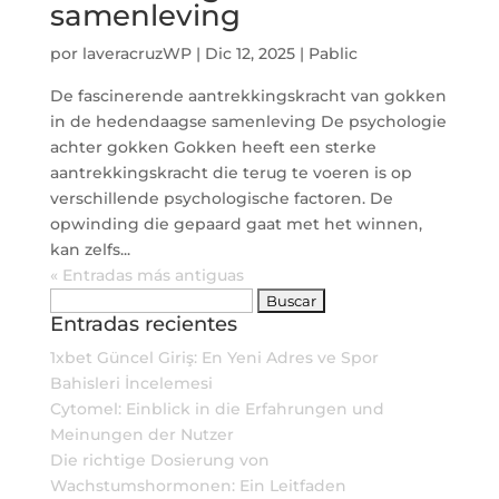
samenleving
por
laveracruzWP
|
Dic 12, 2025
|
Pablic
De fascinerende aantrekkingskracht van gokken
in de hedendaagse samenleving De psychologie
achter gokken Gokken heeft een sterke
aantrekkingskracht die terug te voeren is op
verschillende psychologische factoren. De
opwinding die gepaard gaat met het winnen,
kan zelfs...
« Entradas más antiguas
Buscar:
Entradas recientes
1xbet Güncel Giriş: En Yeni Adres ve Spor
Bahisleri İncelemesi
Cytomel: Einblick in die Erfahrungen und
Meinungen der Nutzer
Die richtige Dosierung von
Wachstumshormonen: Ein Leitfaden