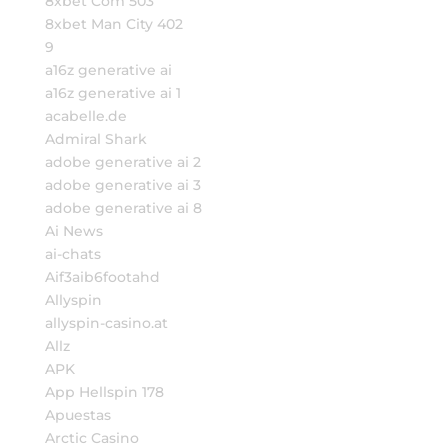
8xbet Com 503
8xbet Man City 402
9
a16z generative ai
a16z generative ai 1
acabelle.de
Admiral Shark
adobe generative ai 2
adobe generative ai 3
adobe generative ai 8
Ai News
ai-chats
Aif3aib6footahd
Allyspin
allyspin-casino.at
Allz
APK
App Hellspin 178
Apuestas
Arctic Casino