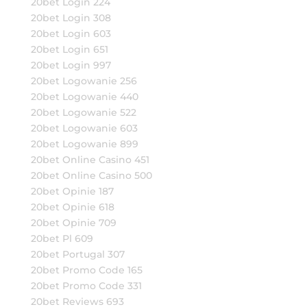
20bet Login 224
20bet Login 308
20bet Login 603
20bet Login 651
20bet Login 997
20bet Logowanie 256
20bet Logowanie 440
20bet Logowanie 522
20bet Logowanie 603
20bet Logowanie 899
20bet Online Casino 451
20bet Online Casino 500
20bet Opinie 187
20bet Opinie 618
20bet Opinie 709
20bet Pl 609
20bet Portugal 307
20bet Promo Code 165
20bet Promo Code 331
20bet Reviews 693