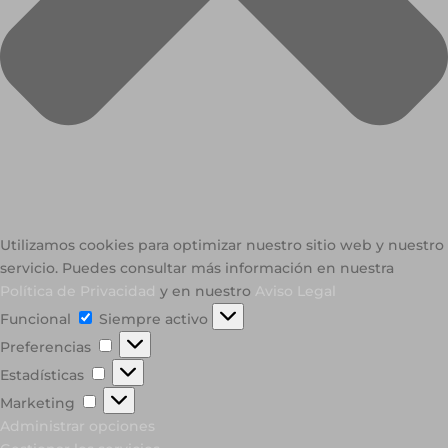
Utilizamos cookies para optimizar nuestro sitio web y nuestro
servicio. Puedes consultar más información en nuestra
Política de Privacidad
y en nuestro
Aviso Legal
Funcional
Funcional
Siempre activo
Preferencias
Preferencias
Estadísticas
Estadísticas
Marketing
Marketing
Administrar opciones