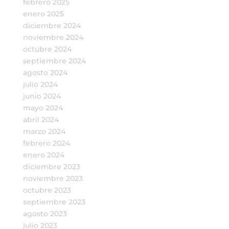
febrero 2025
enero 2025
diciembre 2024
noviembre 2024
octubre 2024
septiembre 2024
agosto 2024
julio 2024
junio 2024
mayo 2024
abril 2024
marzo 2024
febrero 2024
enero 2024
diciembre 2023
noviembre 2023
octubre 2023
septiembre 2023
agosto 2023
julio 2023