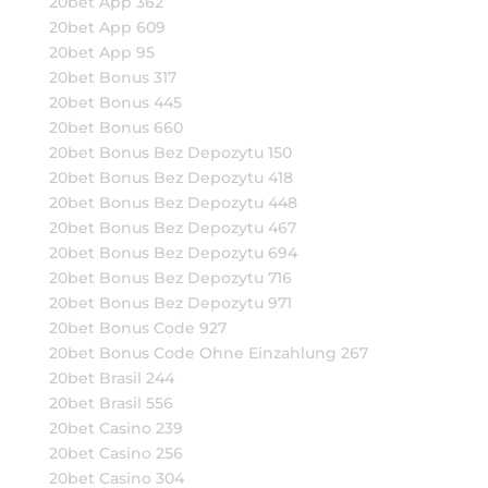
20bet App 362
20bet App 609
20bet App 95
20bet Bonus 317
20bet Bonus 445
20bet Bonus 660
20bet Bonus Bez Depozytu 150
20bet Bonus Bez Depozytu 418
20bet Bonus Bez Depozytu 448
20bet Bonus Bez Depozytu 467
20bet Bonus Bez Depozytu 694
20bet Bonus Bez Depozytu 716
20bet Bonus Bez Depozytu 971
20bet Bonus Code 927
20bet Bonus Code Ohne Einzahlung 267
20bet Brasil 244
20bet Brasil 556
20bet Casino 239
20bet Casino 256
20bet Casino 304