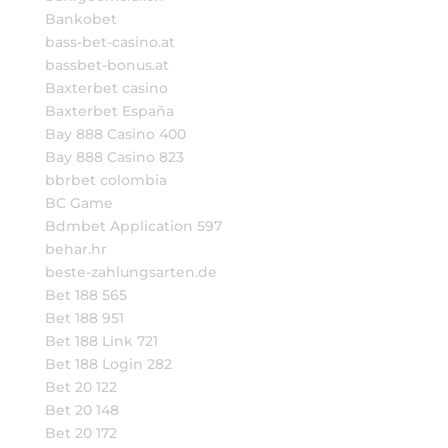
Bankobet
bass-bet-casino.at
bassbet-bonus.at
Baxterbet casino
Baxterbet España
Bay 888 Casino 400
Bay 888 Casino 823
bbrbet colombia
BC Game
Bdmbet Application 597
behar.hr
beste-zahlungsarten.de
Bet 188 565
Bet 188 951
Bet 188 Link 721
Bet 188 Login 282
Bet 20 122
Bet 20 148
Bet 20 172