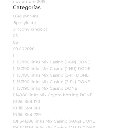
noviembre 2019
Categorías
! Без рубрики
.5p-style.de
.rinconvikingo.cl
05
06
09.06.2026
1
1) 157190 links Mix Casino (1-GR) DONE
1) 157190 links Mix Casino (1-HU) DONE
1) 157190 links Mix Casino (2-FI) DONE
1) 157190 links Mix Casino (2-PL) DONE
1) 157190 links Mix Casino DONE
1)14980 links Mix Crypto betting DONE
10 Jili Slot 170
10 Jili Slot 581
10 Jili Slot 729
10) 641286 links Mix Casino (AU-2) DONE
10) 641286 links Mix Casino (AU-5) DONE