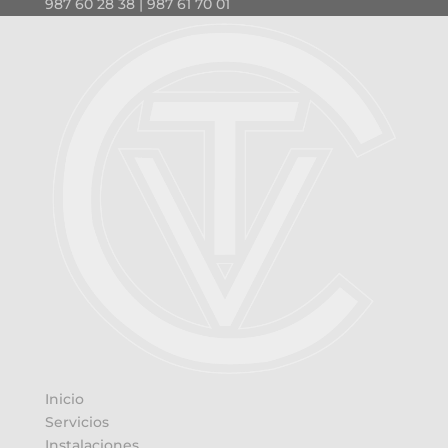
987 60 28 38 | 987 61 70 01
Inicio
Servicios
Instalaciones