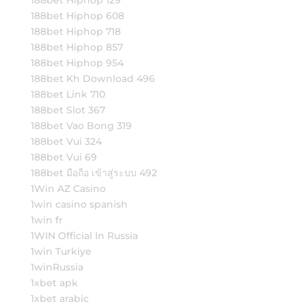
188bet Hiphop 129
188bet Hiphop 608
188bet Hiphop 718
188bet Hiphop 857
188bet Hiphop 954
188bet Kh Download 496
188bet Link 710
188bet Slot 367
188bet Vao Bong 319
188bet Vui 324
188bet Vui 69
188bet มือถือ เข้าสู่ระบบ 492
1Win AZ Casino
1win casino spanish
1win fr
1WIN Official In Russia
1win Turkiye
1winRussia
1xbet apk
1xbet arabic