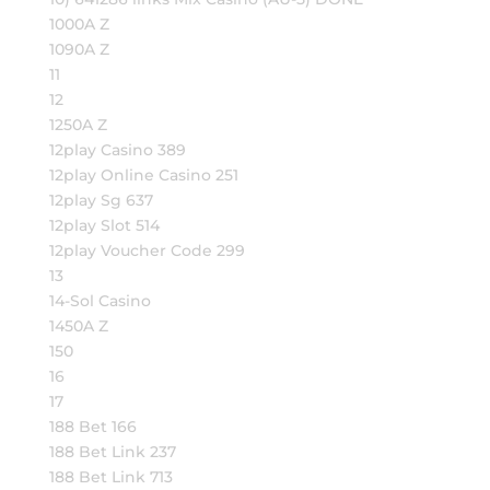
1000A Z
1090A Z
11
12
1250A Z
12play Casino 389
12play Online Casino 251
12play Sg 637
12play Slot 514
12play Voucher Code 299
13
14-Sol Casino
1450A Z
150
16
17
188 Bet 166
188 Bet Link 237
188 Bet Link 713