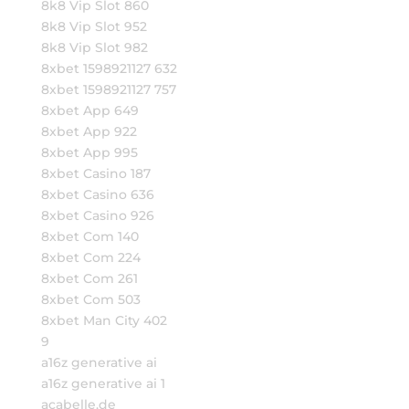
8k8 Vip Slot 860
8k8 Vip Slot 952
8k8 Vip Slot 982
8xbet 1598921127 632
8xbet 1598921127 757
8xbet App 649
8xbet App 922
8xbet App 995
8xbet Casino 187
8xbet Casino 636
8xbet Casino 926
8xbet Com 140
8xbet Com 224
8xbet Com 261
8xbet Com 503
8xbet Man City 402
9
a16z generative ai
a16z generative ai 1
acabelle.de