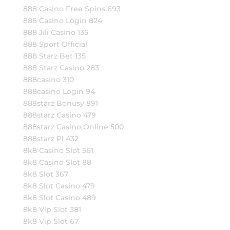
888 Casino Free Spins 693
888 Casino Login 824
888 Jili Casino 135
888 Sport Official
888 Starz Bet 135
888 Starz Casino 283
888casino 310
888casino Login 94
888starz Bonusy 891
888starz Casino 479
888starz Casino Online 500
888starz Pl 432
8k8 Casino Slot 561
8k8 Casino Slot 88
8k8 Slot 367
8k8 Slot Casino 479
8k8 Slot Casino 489
8k8 Vip Slot 381
8k8 Vip Slot 67