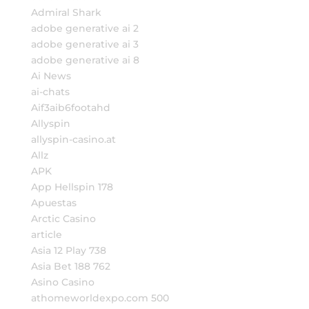
Admiral Shark
adobe generative ai 2
adobe generative ai 3
adobe generative ai 8
Ai News
ai-chats
Aif3aib6footahd
Allyspin
allyspin-casino.at
Allz
APK
App Hellspin 178
Apuestas
Arctic Casino
article
Asia 12 Play 738
Asia Bet 188 762
Asino Casino
athomeworldexpo.com 500