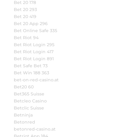
Bet 20 178
Bet 20 293
Bet 20 419
Bet 20 App 296
Bet Online Safe 335
Bet Riot 94
Bet Riot Login 295
Bet Riot Login 417
Bet Riot Login 891
Bet Safe Bet 73
Bet Win 188 363
bet-on-red-casino.at
Bet20 60
Bet365 Suisse
Betcleo Casino
Betclic Suisse
Betninja
Betonred
betonred-casino.at
Betriot App 184