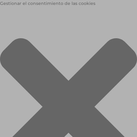
Gestionar el consentimiento de las cookies