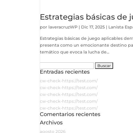
Estrategias básicas de 
por
laveracruzWP
|
Dic 17, 2025
|
Lanista Es
Estrategias básicas de juego aplicables de
presenta como un emocionante destino para 
temático que evoca la lucha de...
Buscar:
Entradas recientes
cw-check-https://test.com/
cw-check-https://test.com/
cw-check-https://test.com/
cw-check-https://test.com/
cw-check-https://test.com/
Comentarios recientes
Archivos
agosto 2026