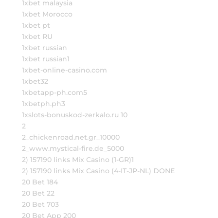
1xbet malaysia
1xbet Morocco
1xbet pt
1xbet RU
1xbet russian
1xbet russian1
1xbet-online-casino.com
1xbet32
1xbetapp-ph.com5
1xbetph.ph3
1xslots-bonuskod-zerkalo.ru 10
2
2_chickenroad.net.gr_10000
2_www.mystical-fire.de_5000
2) 157190 links Mix Casino (1-GR)1
2) 157190 links Mix Casino (4-IT-JP-NL) DONE
20 Bet 184
20 Bet 22
20 Bet 703
20 Bet App 200