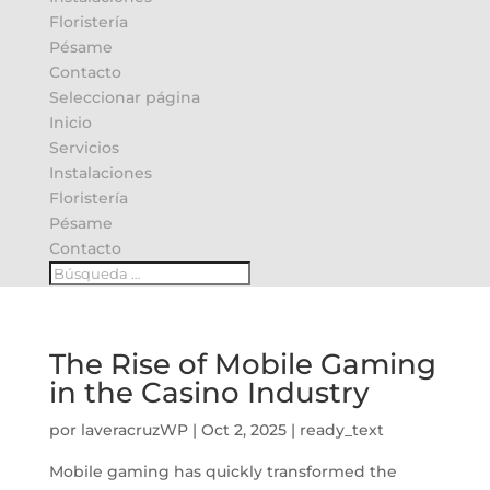
Floristería
Pésame
Contacto
Seleccionar página
Inicio
Servicios
Instalaciones
Floristería
Pésame
Contacto
The Rise of Mobile Gaming
in the Casino Industry
por
laveracruzWP
|
Oct 2, 2025
|
ready_text
Mobile gaming has quickly transformed the