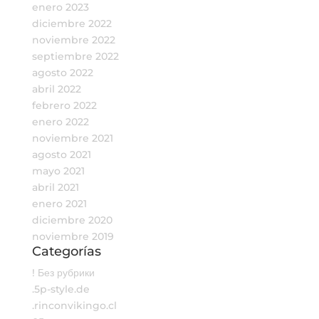
enero 2023
diciembre 2022
noviembre 2022
septiembre 2022
agosto 2022
abril 2022
febrero 2022
enero 2022
noviembre 2021
agosto 2021
mayo 2021
abril 2021
enero 2021
diciembre 2020
noviembre 2019
Categorías
! Без рубрики
.5p-style.de
.rinconvikingo.cl