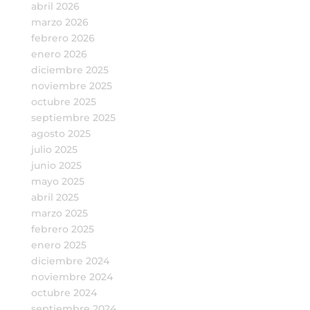
abril 2026
marzo 2026
febrero 2026
enero 2026
diciembre 2025
noviembre 2025
octubre 2025
septiembre 2025
agosto 2025
julio 2025
junio 2025
mayo 2025
abril 2025
marzo 2025
febrero 2025
enero 2025
diciembre 2024
noviembre 2024
octubre 2024
septiembre 2024