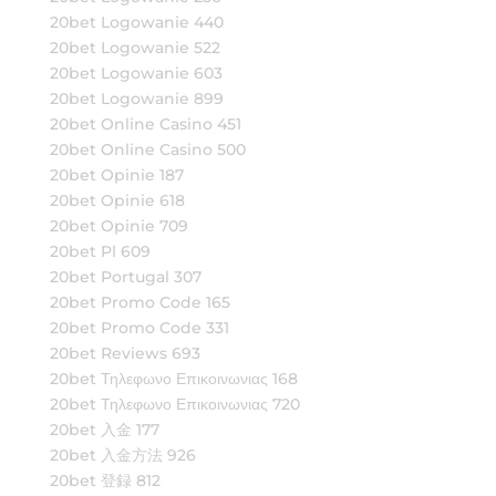
20bet Logowanie 440
20bet Logowanie 522
20bet Logowanie 603
20bet Logowanie 899
20bet Online Casino 451
20bet Online Casino 500
20bet Opinie 187
20bet Opinie 618
20bet Opinie 709
20bet Pl 609
20bet Portugal 307
20bet Promo Code 165
20bet Promo Code 331
20bet Reviews 693
20bet Τηλεφωνο Επικοινωνιας 168
20bet Τηλεφωνο Επικοινωνιας 720
20bet 入金 177
20bet 入金方法 926
20bet 登録 812