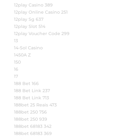
12play Casino 389
12play Online Casino 251
12play Sg 637
12play Slot 514
12play Voucher Code 299
13
14-Sol Casino
1450A Z
150
16
17
188 Bet 166
188 Bet Link 237
188 Bet Link 713
188bet 25 Reais 473
188bet 250 756
188bet 250 939
188bet 68183 342
188bet 68183 369