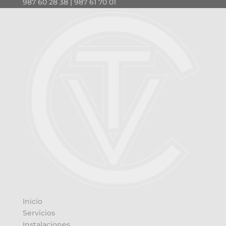
987 60 28 38 | 987 61 70 01
Inicio
Servicios
Instalaciones