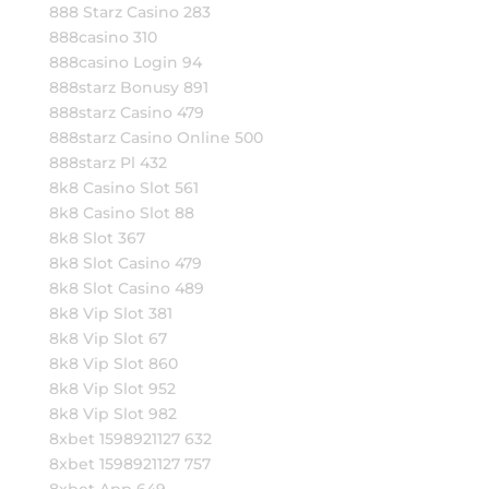
888 Starz Casino 283
888casino 310
888casino Login 94
888starz Bonusy 891
888starz Casino 479
888starz Casino Online 500
888starz Pl 432
8k8 Casino Slot 561
8k8 Casino Slot 88
8k8 Slot 367
8k8 Slot Casino 479
8k8 Slot Casino 489
8k8 Vip Slot 381
8k8 Vip Slot 67
8k8 Vip Slot 860
8k8 Vip Slot 952
8k8 Vip Slot 982
8xbet 1598921127 632
8xbet 1598921127 757