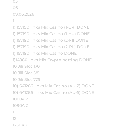
05
06
09.06.2026
1
1) 157190 links Mix Casino (1-GR) DONE
1) 157190 links Mix Casino (1-HU) DONE
1) 157190 links Mix Casino (2-FI) DONE
1) 157190 links Mix Casino (2-PL) DONE
1) 157190 links Mix Casino DONE
1)14980 links Mix Crypto betting DONE
10 Jili Slot 170
10 Jili Slot 581
10 Jili Slot 729
10) 641286 links Mix Casino (AU-2) DONE
10) 641286 links Mix Casino (AU-5) DONE
1000A Z
1090A Z
11
12
1250A Z