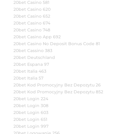
20bet Casino 581
20bet Casino 620
20bet Casino 652
20bet Casino 674
20bet Casino 748
20bet Casino App 692
20bet Casino No Deposit Bonus Code 81
20bet Cassino 383
20bet Deutschland
20bet Espana 97
20bet Italia 463
20bet Italia 57
20bet Kod Promocyjny Bez Depozytu 26
20bet Kod Promocyjny Bez Depozytu 852
20bet Login 224
20bet Login 308
20bet Login 603
20bet Login 651
20bet Login 997
20bet Logowanie 256