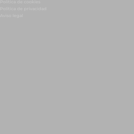
Política de cookies
Política de privacidad
Aviso legal