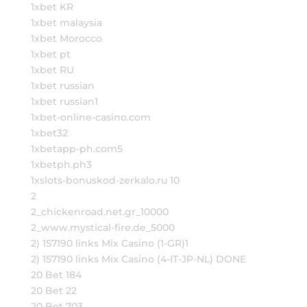
1xbet KR
1xbet malaysia
1xbet Morocco
1xbet pt
1xbet RU
1xbet russian
1xbet russian1
1xbet-online-casino.com
1xbet32
1xbetapp-ph.com5
1xbetph.ph3
1xslots-bonuskod-zerkalo.ru 10
2
2_chickenroad.net.gr_10000
2_www.mystical-fire.de_5000
2) 157190 links Mix Casino (1-GR)1
2) 157190 links Mix Casino (4-IT-JP-NL) DONE
20 Bet 184
20 Bet 22
20 Bet 703