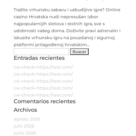
Tražite vrhunsku zabavu i uzbudljive igre? Online
casino Hrvatska nudi nepresušan izbor
najpopularnijih slotova i stolnih igra, sve s
udobnosti vašeg doma. Doživite pravi adrenalin i
iskusite vrhunsku igru na pouzdanoj i sigurnoj
platformi prilagođenoj hrvatskim...
Buscar:
Entradas recientes
cw-check-https://test.com/
cw-check-https://test.com/
cw-check-https://test.com/
cw-check-https://test.com/
cw-check-https://test.com/
Comentarios recientes
Archivos
agosto 2026
julio 2026
junio 2026