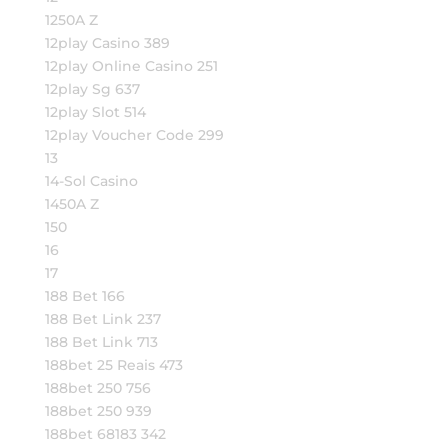
1250A Z
12play Casino 389
12play Online Casino 251
12play Sg 637
12play Slot 514
12play Voucher Code 299
13
14-Sol Casino
1450A Z
150
16
17
188 Bet 166
188 Bet Link 237
188 Bet Link 713
188bet 25 Reais 473
188bet 250 756
188bet 250 939
188bet 68183 342