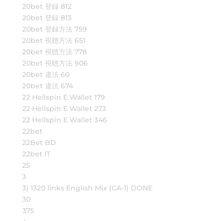
20bet 登録 812
20bet 登録 813
20bet 登録方法 759
20bet 視聴方法 651
20bet 視聴方法 778
20bet 視聴方法 906
20bet 違法 60
20bet 違法 674
22 Hellspin E Wallet 179
22 Hellspin E Wallet 273
22 Hellspin E Wallet 346
22bet
22Bet BD
22bet IT
25
3
3) 1320 links English Mix (CA-1) DONE
30
375