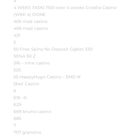
4
4 WEKS TASK) 1100 over 4 weeks Croatia Casino
(WEK 4) DONE
405 mad casino
406 mad casino
431
5
50 Free Spins No Deposit Ggbet 330
50%A 50 Z
516 – nine casino
520
55 HappyHugo Casino – EMD N
5bet Casino
6
616 –0
629
669 bruno casino
685
7
707 gransino