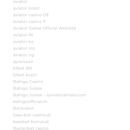
aviator
aviator brazil
aviator casino DE
aviator casino fr
Aviator Game Official WebSite
aviator IN
aviator ke
aviator mz
aviator ng
ayrena.es
b1bet BR
b1bet brazil
Bahigo Casino
Bahigo Suisse
Bahigo Suisse – sylvaincathala.com
bahigoofficial.ch
Bankobet
bass-bet-casino.at
bassbet-bonus.at
Baxterbet casino