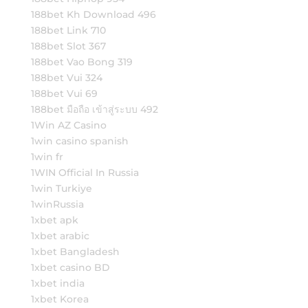
188bet Kh Download 496
188bet Link 710
188bet Slot 367
188bet Vao Bong 319
188bet Vui 324
188bet Vui 69
188bet มือถือ เข้าสู่ระบบ 492
1Win AZ Casino
1win casino spanish
1win fr
1WIN Official In Russia
1win Turkiye
1winRussia
1xbet apk
1xbet arabic
1xbet Bangladesh
1xbet casino BD
1xbet india
1xbet Korea