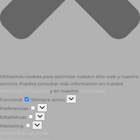
Utilizamos cookies para optimizar nuestro sitio web y nuestro
servicio. Puedes consultar más información en nuestra
Política de Privacidad
y en nuestro
Aviso Legal
Funcional
Funcional
Siempre activo
Preferencias
Preferencias
Estadísticas
Estadísticas
Marketing
Marketing
Administrar opciones