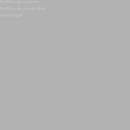
Política de cookies
Política de privacidad
Aviso legal