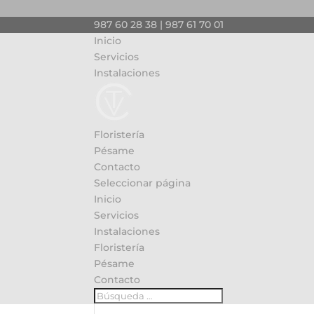
987 60 28 38 | 987 61 70 01
Inicio
Servicios
Instalaciones
Floristería
Pésame
Contacto
Seleccionar página
Inicio
Servicios
Instalaciones
Floristería
Pésame
Contacto