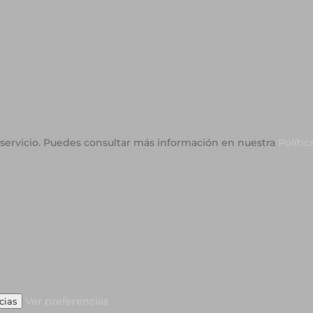
o servicio. Puedes consultar más información en nuestra
Polític
Ver preferencias
cias