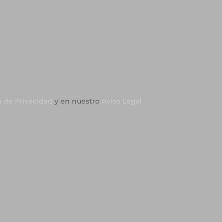
a de Privacidad
y en nuestro
Aviso Legal