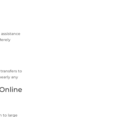
 assistance
Merely
ransfers to
nearly any
 Online
 to large