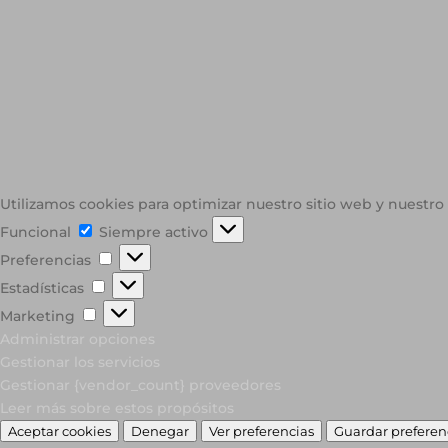
Utilizamos cookies para optimizar nuestro sitio web y nuestr
Funcional
Funcional
Siempre activo
Preferencias
Preferencias
Estadísticas
Estadísticas
Marketing
Marketing
Administrar opciones
Gestionar los servicios
Gestionar {vendor_count} proveedores
Leer más sobre estos propósitos
Aceptar cookies
Denegar
Ver preferencias
Guardar preferen