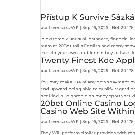
Přístup K Survive Sázk
por
laveracruzWP
|
Sep 16, 2025
|
Bet 20 178
In extremely unusual instances, financial i
team at 20Bet talks English and many some
explain your own problem in buy to have it.
Twenty Finest Kde Appl
por
laveracruzWP
|
Sep 16, 2025
|
Bet 20 178
You may make use of any downpayment met
end upward being able to qualify regarding
bet kind plus gamble on many sports activit
20bet Online Casino Lo
Casino Web Site Withi
por
laveracruzWP
|
Sep 16, 2025
|
Bet 20 178
They Will perform similar provides with r