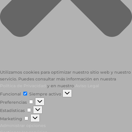
Utilizamos cookies para optimizar nuestro sitio web y nuestro
servicio. Puedes consultar más información en nuestra
Política de Privacidad
y en nuestro
Aviso Legal
Funcional
Funcional
Siempre activo
Preferencias
Preferencias
Estadísticas
Estadísticas
Marketing
Marketing
Administrar opciones