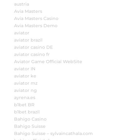
austria
Avia Masters
Avia Masters Casino
Avia Masters Demo
aviator
aviator brazil
aviator casino DE
aviator casino fr
Aviator Game Official WebSite
aviator IN
aviator ke
aviator mz
aviator ng
ayrena.es
b1bet BR
b1bet brazil
Bahigo Casino
Bahigo Suisse
Bahigo Suisse – sylvaincathala.com