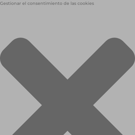
Gestionar el consentimiento de las cookies