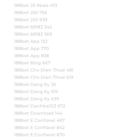
188bet 25 Reais 473
188bet 250 756
188bet 250 939
188bet 68183 342
188bet 68183 369
188bet App 122
188bet App 770
188bet App 838
188bet Blog 667
188bet Cho Dien Thoai 481
188bet Cho Dien Thoai 619
188bet Dang Ky 35
188bet Dang Ky 519
188bet Dang Ky 639
188bet Danhbai123 972
188bet Download 144
188bet E Confiavel 497
188bet E Confiavel 842
188bet E Confiavel 870