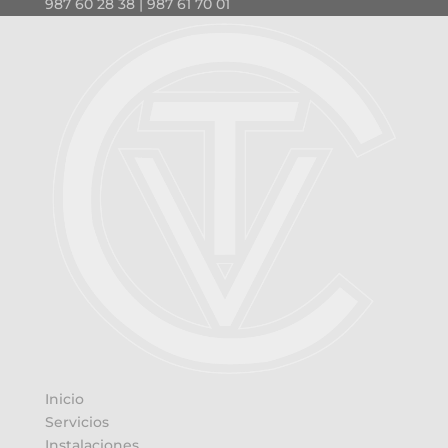
987 60 28 38 | 987 61 70 01
Inicio
Servicios
Instalaciones