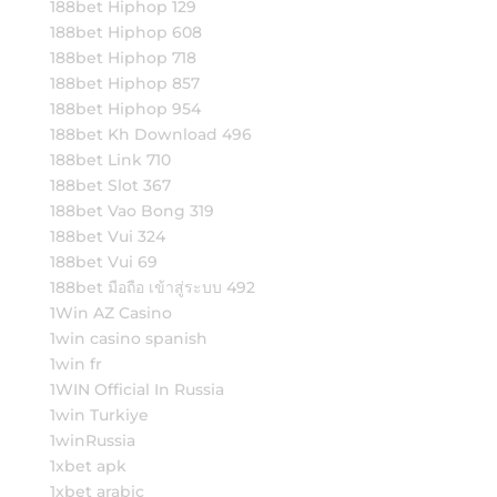
188bet Hiphop 129
188bet Hiphop 608
188bet Hiphop 718
188bet Hiphop 857
188bet Hiphop 954
188bet Kh Download 496
188bet Link 710
188bet Slot 367
188bet Vao Bong 319
188bet Vui 324
188bet Vui 69
188bet มือถือ เข้าสู่ระบบ 492
1Win AZ Casino
1win casino spanish
1win fr
1WIN Official In Russia
1win Turkiye
1winRussia
1xbet apk
1xbet arabic