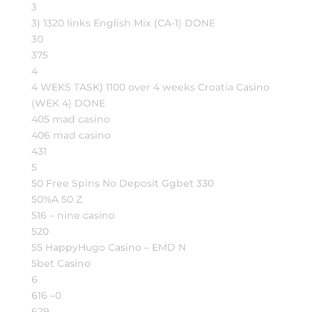
3
3) 1320 links English Mix (CA-1) DONE
30
375
4
4 WEKS TASK) 1100 over 4 weeks Croatia Casino
(WEK 4) DONE
405 mad casino
406 mad casino
431
5
50 Free Spins No Deposit Ggbet 330
50%A 50 Z
516 – nine casino
520
55 HappyHugo Casino – EMD N
5bet Casino
6
616 –0
629