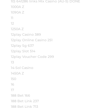
10) 641286 links Mix Casino (AU-5) DONE
1000A Z
1090A Z
11
12
1250A Z
12play Casino 389
12play Online Casino 251
12play Sg 637
12play Slot 514
12play Voucher Code 299
13
14-Sol Casino
1450A Z
150
16
17
188 Bet 166
188 Bet Link 237
188 Bet Link 713