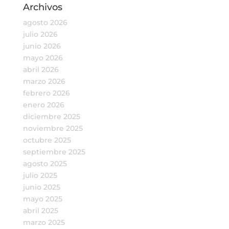
Archivos
agosto 2026
julio 2026
junio 2026
mayo 2026
abril 2026
marzo 2026
febrero 2026
enero 2026
diciembre 2025
noviembre 2025
octubre 2025
septiembre 2025
agosto 2025
julio 2025
junio 2025
mayo 2025
abril 2025
marzo 2025