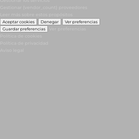
Gestionar los servicios
Gestionar {vendor_count} proveedores
Leer más sobre estos propósitos
Aceptar cookies
Denegar
Ver preferencias
Ver preferencias
Guardar preferencias
Política de cookies
Política de privacidad
Aviso legal