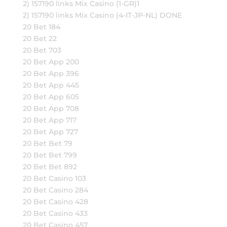
2) 157190 links Mix Casino (1-GR)1
2) 157190 links Mix Casino (4-IT-JP-NL) DONE
20 Bet 184
20 Bet 22
20 Bet 703
20 Bet App 200
20 Bet App 396
20 Bet App 445
20 Bet App 605
20 Bet App 708
20 Bet App 717
20 Bet App 727
20 Bet Bet 79
20 Bet Bet 799
20 Bet Bet 892
20 Bet Casino 103
20 Bet Casino 284
20 Bet Casino 428
20 Bet Casino 433
20 Bet Casino 457