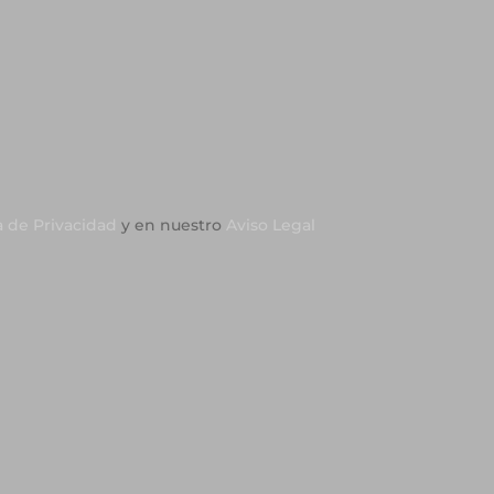
a de Privacidad
y en nuestro
Aviso Legal