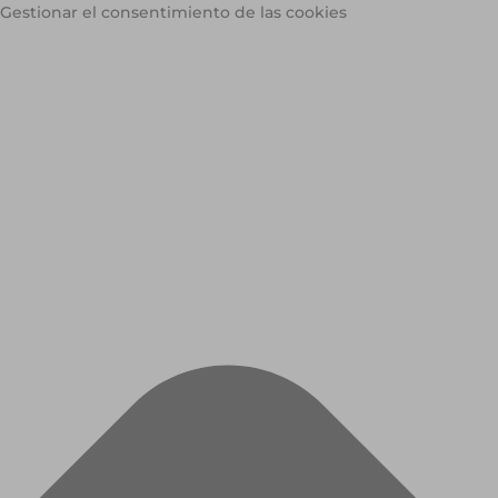
Gestionar el consentimiento de las cookies