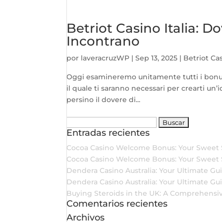
Betriot Casino Italia: D
Incontrano
por
laveracruzWP
|
Sep 13, 2025
|
Betriot Ca
Oggi esamineremo unitamente tutti i bonus p
il quale ti saranno necessari per crearti un’i
persino il dovere di...
Buscar:
Entradas recientes
Cocoa Casino Welcome Bonus: Your Sweet S
Cocoa Casino Welcome Bonus: Your Sweet S
Dendera Casino Australia: Your Ultimate G
Dendera Casino Australia: Your Ultimate G
Buying Steroids in the UK: A Comprehensi
Comentarios recientes
Archivos