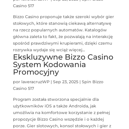
Casino 517
Bizzo Casino proponuje także szeroki wybór gier
stołowych, które stanowią ciekawą alternatywę
na rzecz popularnych automatów. Katalogów
główna zaleta to fakt, że pozwalają na interakcję
spośród prawdziwymi krupierami, dzięki czemu
rozrywka wydaje się wciąż więcej...
Ekskluzywne Bizzo Casino
System Kodowania
Promocyjny
por
laveracruzWP
|
Sep 23, 2025
|
Spin Bizzo
Casino 517
Program została stworzona specjalnie dla
użytkowników iOS a także Androida, jak
umożliwia na komfortowe korzystanie z pełnej
propozycje Bizzo Casino wszędzie i o każdej
porze. Gier slotowych, konsol stołowych i gier z