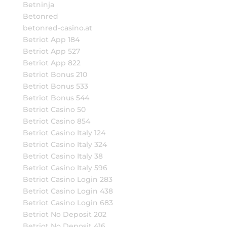
Betninja
Betonred
betonred-casino.at
Betriot App 184
Betriot App 527
Betriot App 822
Betriot Bonus 210
Betriot Bonus 533
Betriot Bonus 544
Betriot Casino 50
Betriot Casino 854
Betriot Casino Italy 124
Betriot Casino Italy 324
Betriot Casino Italy 38
Betriot Casino Italy 596
Betriot Casino Login 283
Betriot Casino Login 438
Betriot Casino Login 683
Betriot No Deposit 202
Betriot No Deposit 416