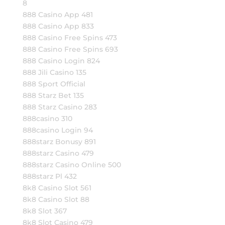
8
888 Casino App 481
888 Casino App 833
888 Casino Free Spins 473
888 Casino Free Spins 693
888 Casino Login 824
888 Jili Casino 135
888 Sport Official
888 Starz Bet 135
888 Starz Casino 283
888casino 310
888casino Login 94
888starz Bonusy 891
888starz Casino 479
888starz Casino Online 500
888starz Pl 432
8k8 Casino Slot 561
8k8 Casino Slot 88
8k8 Slot 367
8k8 Slot Casino 479