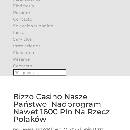
Floristería
Pésame
Contacto
Seleccionar página
Inicio
Servicios
Instalaciones
Floristería
Pésame
Contacto
Bizzo Casino Nasze
Państwo ️ Nadprogram
Nawet 1600 Pln Na Rzecz
Polaków
por
laveracruzWP
|
Sep 23, 2025
|
Spin Bizzo