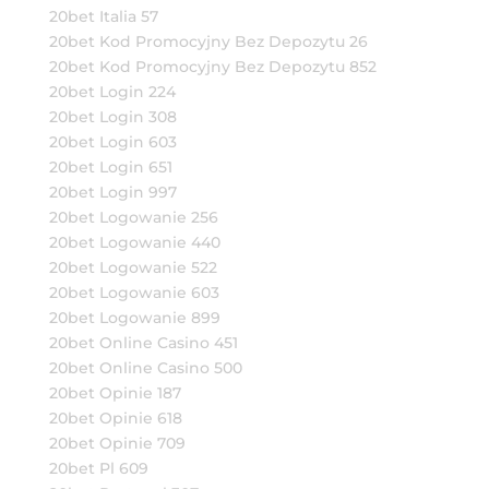
20bet Italia 57
20bet Kod Promocyjny Bez Depozytu 26
20bet Kod Promocyjny Bez Depozytu 852
20bet Login 224
20bet Login 308
20bet Login 603
20bet Login 651
20bet Login 997
20bet Logowanie 256
20bet Logowanie 440
20bet Logowanie 522
20bet Logowanie 603
20bet Logowanie 899
20bet Online Casino 451
20bet Online Casino 500
20bet Opinie 187
20bet Opinie 618
20bet Opinie 709
20bet Pl 609