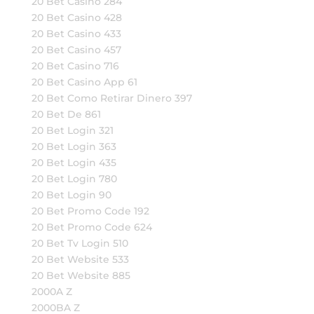
20 Bet Casino 284
20 Bet Casino 428
20 Bet Casino 433
20 Bet Casino 457
20 Bet Casino 716
20 Bet Casino App 61
20 Bet Como Retirar Dinero 397
20 Bet De 861
20 Bet Login 321
20 Bet Login 363
20 Bet Login 435
20 Bet Login 780
20 Bet Login 90
20 Bet Promo Code 192
20 Bet Promo Code 624
20 Bet Tv Login 510
20 Bet Website 533
20 Bet Website 885
2000A Z
2000BA Z