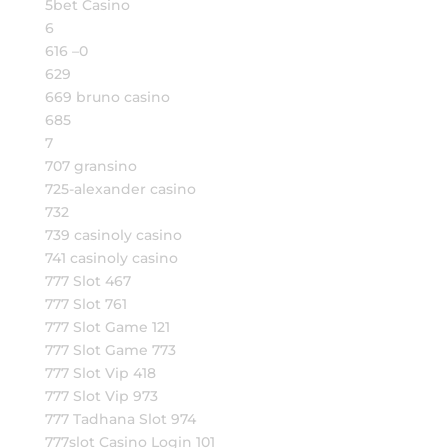
5bet Casino
6
616 –0
629
669 bruno casino
685
7
707 gransino
725-alexander casino
732
739 casinoly casino
741 casinoly casino
777 Slot 467
777 Slot 761
777 Slot Game 121
777 Slot Game 773
777 Slot Vip 418
777 Slot Vip 973
777 Tadhana Slot 974
777slot Casino Login 101