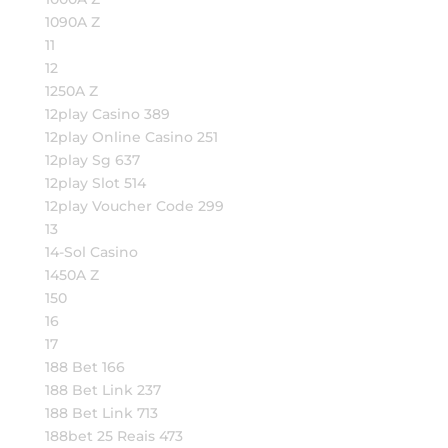
1090A Z
11
12
1250A Z
12play Casino 389
12play Online Casino 251
12play Sg 637
12play Slot 514
12play Voucher Code 299
13
14-Sol Casino
1450A Z
150
16
17
188 Bet 166
188 Bet Link 237
188 Bet Link 713
188bet 25 Reais 473