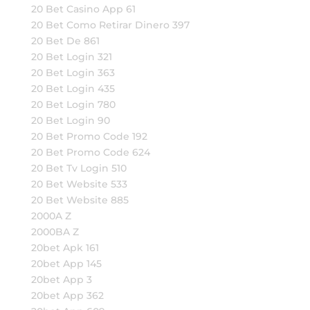
20 Bet Casino App 61
20 Bet Como Retirar Dinero 397
20 Bet De 861
20 Bet Login 321
20 Bet Login 363
20 Bet Login 435
20 Bet Login 780
20 Bet Login 90
20 Bet Promo Code 192
20 Bet Promo Code 624
20 Bet Tv Login 510
20 Bet Website 533
20 Bet Website 885
2000A Z
2000BA Z
20bet Apk 161
20bet App 145
20bet App 3
20bet App 362