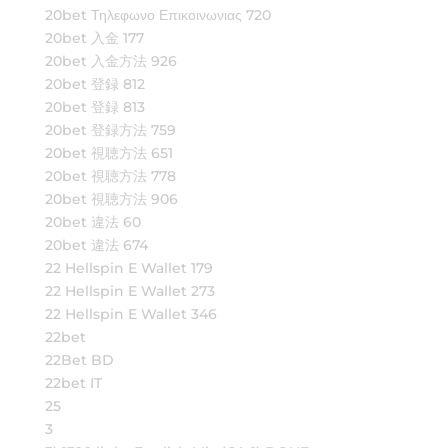
20bet Τηλεφωνο Επικοινωνιας 720
20bet 入金 177
20bet 入金方法 926
20bet 登録 812
20bet 登録 813
20bet 登録方法 759
20bet 視聴方法 651
20bet 視聴方法 778
20bet 視聴方法 906
20bet 違法 60
20bet 違法 674
22 Hellspin E Wallet 179
22 Hellspin E Wallet 273
22 Hellspin E Wallet 346
22bet
22Bet BD
22bet IT
25
3