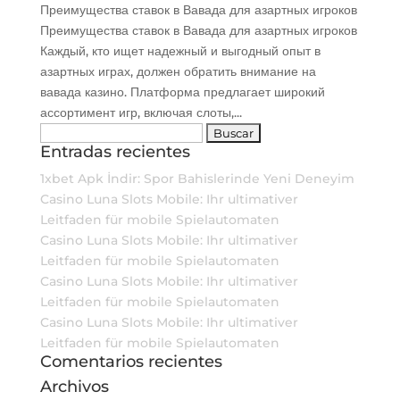
Преимущества ставок в Вавада для азартных игроков
Преимущества ставок в Вавада для азартных игроков
Каждый, кто ищет надежный и выгодный опыт в
азартных играх, должен обратить внимание на
вавада казино. Платформа предлагает широкий
ассортимент игр, включая слоты,...
Buscar:
Entradas recientes
1xbet Apk İndir: Spor Bahislerinde Yeni Deneyim
Casino Luna Slots Mobile: Ihr ultimativer
Leitfaden für mobile Spielautomaten
Casino Luna Slots Mobile: Ihr ultimativer
Leitfaden für mobile Spielautomaten
Casino Luna Slots Mobile: Ihr ultimativer
Leitfaden für mobile Spielautomaten
Casino Luna Slots Mobile: Ihr ultimativer
Leitfaden für mobile Spielautomaten
Comentarios recientes
Archivos