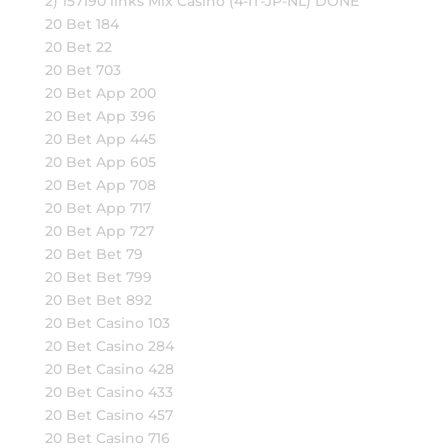
2) 157190 links Mix Casino (4-IT-JP-NL) DONE
20 Bet 184
20 Bet 22
20 Bet 703
20 Bet App 200
20 Bet App 396
20 Bet App 445
20 Bet App 605
20 Bet App 708
20 Bet App 717
20 Bet App 727
20 Bet Bet 79
20 Bet Bet 799
20 Bet Bet 892
20 Bet Casino 103
20 Bet Casino 284
20 Bet Casino 428
20 Bet Casino 433
20 Bet Casino 457
20 Bet Casino 716