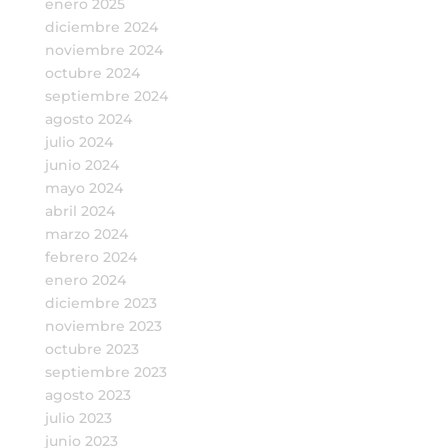
enero 2025
diciembre 2024
noviembre 2024
octubre 2024
septiembre 2024
agosto 2024
julio 2024
junio 2024
mayo 2024
abril 2024
marzo 2024
febrero 2024
enero 2024
diciembre 2023
noviembre 2023
octubre 2023
septiembre 2023
agosto 2023
julio 2023
junio 2023