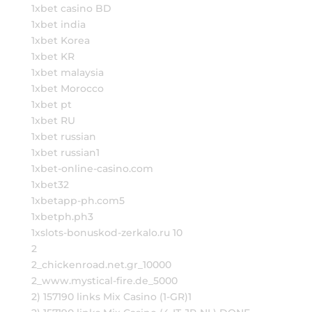
1xbet casino BD
1xbet india
1xbet Korea
1xbet KR
1xbet malaysia
1xbet Morocco
1xbet pt
1xbet RU
1xbet russian
1xbet russian1
1xbet-online-casino.com
1xbet32
1xbetapp-ph.com5
1xbetph.ph3
1xslots-bonuskod-zerkalo.ru 10
2
2_chickenroad.net.gr_10000
2_www.mystical-fire.de_5000
2) 157190 links Mix Casino (1-GR)1