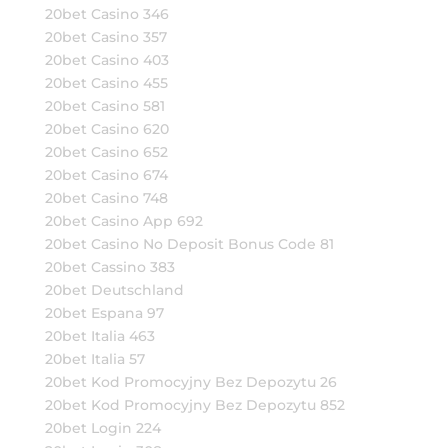
20bet Casino 346
20bet Casino 357
20bet Casino 403
20bet Casino 455
20bet Casino 581
20bet Casino 620
20bet Casino 652
20bet Casino 674
20bet Casino 748
20bet Casino App 692
20bet Casino No Deposit Bonus Code 81
20bet Cassino 383
20bet Deutschland
20bet Espana 97
20bet Italia 463
20bet Italia 57
20bet Kod Promocyjny Bez Depozytu 26
20bet Kod Promocyjny Bez Depozytu 852
20bet Login 224