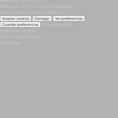
Gestionar los servicios
Gestionar {vendor_count} proveedores
Leer más sobre estos propósitos
Aceptar cookies
Denegar
Ver preferencias
Ver preferencias
Guardar preferencias
Política de cookies
Política de privacidad
Aviso legal