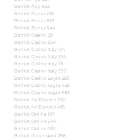
Betriot App 822
Betriot Bonus 210
Betriot Bonus 533
Betriot Bonus 544
Betriot Casino 50
Betriot Casino 854
Betriot Casino Italy 124
Betriot Casino Italy 324
Betriot Casino Italy 38
Betriot Casino Italy 596
Betriot Casino Login 283
Betriot Casino Login 438
Betriot Casino Login 683
Betriot No Deposit 202
Betriot No Deposit 416
Betriot Online 197
Betriot Online 244
Betriot Online 782
Betriot Recensioni 296