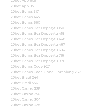
20bet App 609
20bet App 95
20bet Bonus 317
20bet Bonus 445
20bet Bonus 660
20bet Bonus Bez Depozytu 150
20bet Bonus Bez Depozytu 418
20bet Bonus Bez Depozytu 448
20bet Bonus Bez Depozytu 467
20bet Bonus Bez Depozytu 694
20bet Bonus Bez Depozytu 716
20bet Bonus Bez Depozytu 971
20bet Bonus Code 927
20bet Bonus Code Ohne Einzahlung 267
20bet Brasil 244
20bet Brasil 556
20bet Casino 239
20bet Casino 256
20bet Casino 304
20bet Casino 328