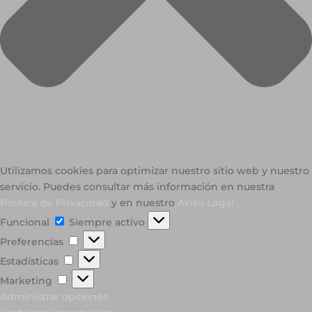
Utilizamos cookies para optimizar nuestro sitio web y nuestro
servicio. Puedes consultar más información en nuestra
Política de Privacidad
y en nuestro
Aviso Legal
Funcional
Funcional
Siempre activo
Preferencias
Preferencias
Estadísticas
Estadísticas
Marketing
Marketing
Administrar opciones