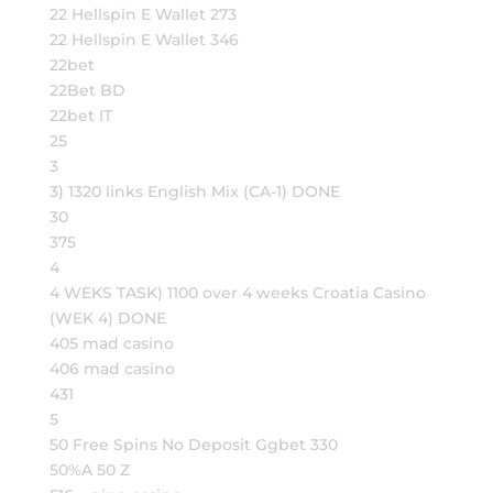
22 Hellspin E Wallet 273
22 Hellspin E Wallet 346
22bet
22Bet BD
22bet IT
25
3
3) 1320 links English Mix (CA-1) DONE
30
375
4
4 WEKS TASK) 1100 over 4 weeks Croatia Casino
(WEK 4) DONE
405 mad casino
406 mad casino
431
5
50 Free Spins No Deposit Ggbet 330
50%A 50 Z