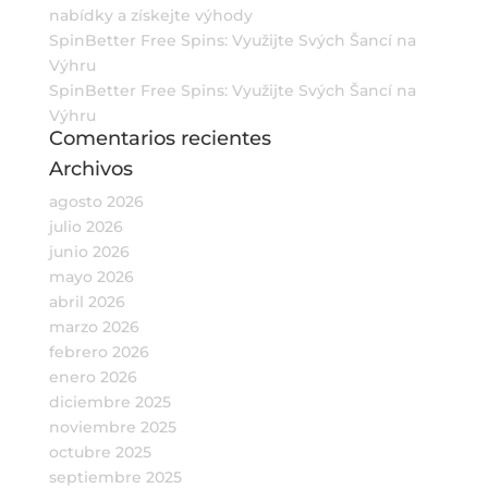
nabídky a získejte výhody
SpinBetter Free Spins: Využijte Svých Šancí na
Výhru
SpinBetter Free Spins: Využijte Svých Šancí na
Výhru
Comentarios recientes
Archivos
agosto 2026
julio 2026
junio 2026
mayo 2026
abril 2026
marzo 2026
febrero 2026
enero 2026
diciembre 2025
noviembre 2025
octubre 2025
septiembre 2025