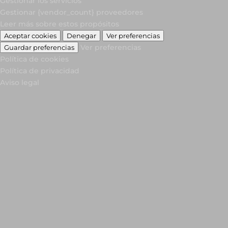
Gestionar los servicios
Gestionar {vendor_count} proveedores
Leer más sobre estos propósitos
Aceptar cookies
Denegar
Ver preferencias
Ver preferencias
Guardar preferencias
Política de cookies
Política de privacidad
Aviso legal