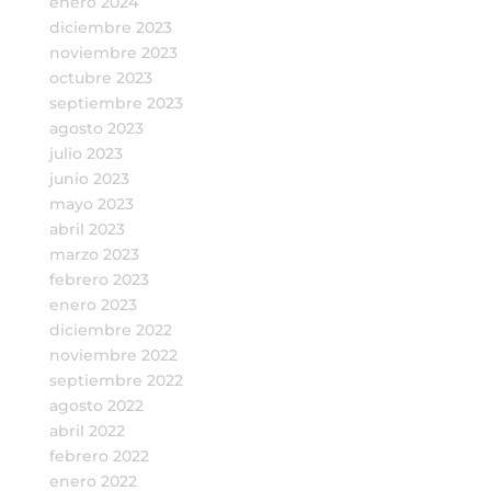
enero 2024
diciembre 2023
noviembre 2023
octubre 2023
septiembre 2023
agosto 2023
julio 2023
junio 2023
mayo 2023
abril 2023
marzo 2023
febrero 2023
enero 2023
diciembre 2022
noviembre 2022
septiembre 2022
agosto 2022
abril 2022
febrero 2022
enero 2022