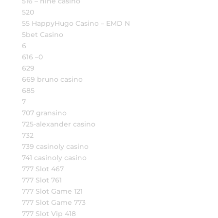
516 – nine casino
520
55 HappyHugo Casino – EMD N
5bet Casino
6
616 –0
629
669 bruno casino
685
7
707 gransino
725-alexander casino
732
739 casinoly casino
741 casinoly casino
777 Slot 467
777 Slot 761
777 Slot Game 121
777 Slot Game 773
777 Slot Vip 418