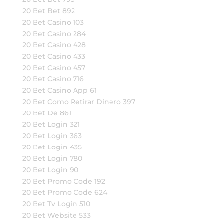
20 Bet Bet 892
20 Bet Casino 103
20 Bet Casino 284
20 Bet Casino 428
20 Bet Casino 433
20 Bet Casino 457
20 Bet Casino 716
20 Bet Casino App 61
20 Bet Como Retirar Dinero 397
20 Bet De 861
20 Bet Login 321
20 Bet Login 363
20 Bet Login 435
20 Bet Login 780
20 Bet Login 90
20 Bet Promo Code 192
20 Bet Promo Code 624
20 Bet Tv Login 510
20 Bet Website 533