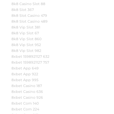
8k8 Casino Slot 88
8k8 Slot 367
8k8 Slot Casino 479
8k8 Slot Casino 489
8k8 Vip Slot 381
8k8 Vip Slot 67
8k8 Vip Slot 860
8k8 Vip Slot 952
8k8 Vip Slot 982
8xbet 1598921127 632
8xbet 1598921127 757
8xbet App 649
8xbet App 922
8xbet App 995
8xbet Casino 187
8xbet Casino 636
8xbet Casino 926
8xbet Com 140
8xbet Com 224