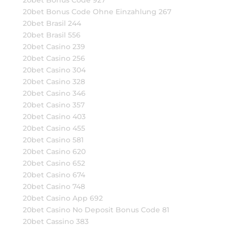
20bet Bonus Code 927
20bet Bonus Code Ohne Einzahlung 267
20bet Brasil 244
20bet Brasil 556
20bet Casino 239
20bet Casino 256
20bet Casino 304
20bet Casino 328
20bet Casino 346
20bet Casino 357
20bet Casino 403
20bet Casino 455
20bet Casino 581
20bet Casino 620
20bet Casino 652
20bet Casino 674
20bet Casino 748
20bet Casino App 692
20bet Casino No Deposit Bonus Code 81
20bet Cassino 383