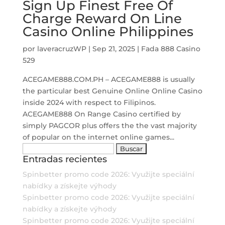
Sign Up Finest Free Of
Charge Reward On Line
Casino Online Philippines
por
laveracruzWP
|
Sep 21, 2025
|
Fada 888 Casino
529
ACEGAME888.COM.PH – ACEGAME888 is usually
the particular best Genuine Online Online Casino
inside 2024 with respect to Filipinos.
ACEGAME888 On Range Casino certified by
simply PAGCOR plus offers the the vast majority
of popular on the internet online games...
Buscar:
Entradas recientes
Spinbetter promo code 2026: Využijte speciální
nabídky a získejte výhody
Spinbetter promo code 2026: Využijte speciální
nabídky a získejte výhody
Spinbetter promo code 2026: Využijte speciální