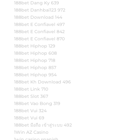
188bet Dang Ky 639
188bet Danhbai123 972
188bet Download 144
188bet E Confiavel 497
188bet E Confiavel 842
188bet E Confiavel 870
188bet Hiphop 129
188bet Hiphop 608
188bet Hiphop 718
188bet Hiphop 857
188bet Hiphop 954
188bet Kh Download 496
188bet Link 710
188bet Slot 367
188bet Vao Bong 319
188bet Vui 324
188bet Vui 69
188bet มือถือ เข้าสู่ระบบ 492
1Win AZ Casino
1win casino spanish