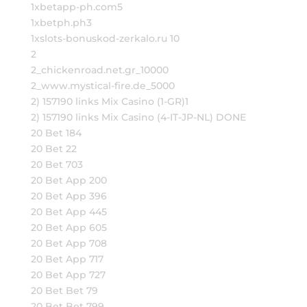
1xbetapp-ph.com5
1xbetph.ph3
1xslots-bonuskod-zerkalo.ru 10
2
2_chickenroad.net.gr_10000
2_www.mystical-fire.de_5000
2) 157190 links Mix Casino (1-GR)1
2) 157190 links Mix Casino (4-IT-JP-NL) DONE
20 Bet 184
20 Bet 22
20 Bet 703
20 Bet App 200
20 Bet App 396
20 Bet App 445
20 Bet App 605
20 Bet App 708
20 Bet App 717
20 Bet App 727
20 Bet Bet 79
20 Bet Bet 799