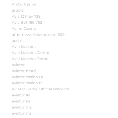
Arctic Casino
article
Asia 12 Play 738
Asia Bet 188 762
Asino Casino
athomeworldexpo.com 500
austria
Avia Masters
Avia Masters Casino
Avia Masters Demo
aviator
aviator brazil
aviator casino DE
aviator casino fr
Aviator Game Official WebSite
aviator IN
aviator ke
aviator mz
aviator ng