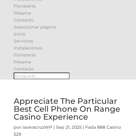
Floristería
Pésame
Contacto
Seleccionar página
Inicio
Servicios
Instalaciones
Floristería
Pésame
Contacto
Appreciate The Particular
Best Cell Phone On Range
Casino Experience
por
laveracruzWP
|
Sep 21, 2025
|
Fada 888 Casino
529