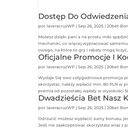
Dostęp Do Odwiedzenia
por
laveracruzWP
|
Sep 26, 2025
|
20bet Bon
Możesz dzięki pani a na prostu miło spędzić
mechaniki, co więcej wypracować samemu o
owego, na które to gry i rabaty mogą liczyć,.
Oficjalne Promocje I 
por
laveracruzWP
|
Sep 26, 2025
|
20bet Bon
Wydaje Się owo cotygodniowa promocja po
skorzystać, należy wpłacić min. 80 PLN w p
premia od pozostałej wpłaty w wysokości 50%
Dwadzieścia Bet Nasz Kr
por
laveracruzWP
|
Sep 26, 2025
|
20bet Bon
Odrzucić możesz wypłacić sumy bonusu, je
Jeśli nie zaakceptować skorzystasz wraz z 