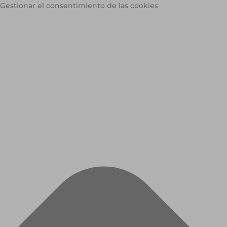
Gestionar el consentimiento de las cookies