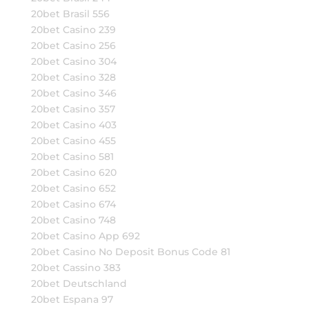
20bet Brasil 556
20bet Casino 239
20bet Casino 256
20bet Casino 304
20bet Casino 328
20bet Casino 346
20bet Casino 357
20bet Casino 403
20bet Casino 455
20bet Casino 581
20bet Casino 620
20bet Casino 652
20bet Casino 674
20bet Casino 748
20bet Casino App 692
20bet Casino No Deposit Bonus Code 81
20bet Cassino 383
20bet Deutschland
20bet Espana 97