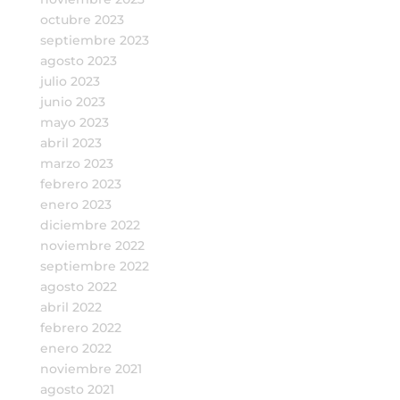
octubre 2023
septiembre 2023
agosto 2023
julio 2023
junio 2023
mayo 2023
abril 2023
marzo 2023
febrero 2023
enero 2023
diciembre 2022
noviembre 2022
septiembre 2022
agosto 2022
abril 2022
febrero 2022
enero 2022
noviembre 2021
agosto 2021