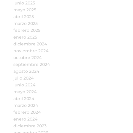
junio 2025
mayo 2025
abril 2025
marzo 2025
febrero 2025
enero 2025
diciembre 2024
noviembre 2024
octubre 2024
septiembre 2024
agosto 2024
julio 2024
junio 2024
mayo 2024
abril 2024
marzo 2024
febrero 2024
enero 2024
diciembre 2023
noviembre 2023