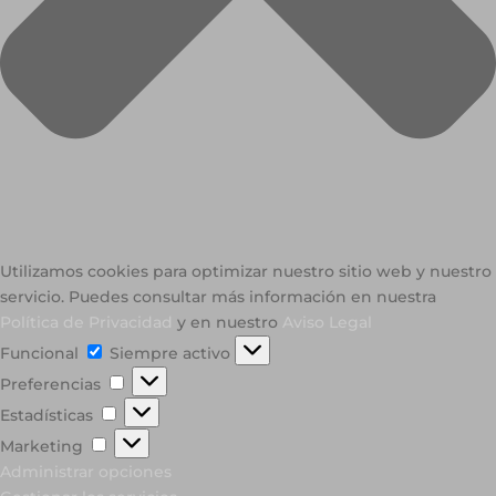
Utilizamos cookies para optimizar nuestro sitio web y nuestro
servicio. Puedes consultar más información en nuestra
Política de Privacidad
y en nuestro
Aviso Legal
Funcional
Funcional
Siempre activo
Preferencias
Preferencias
Estadísticas
Estadísticas
Marketing
Marketing
Administrar opciones