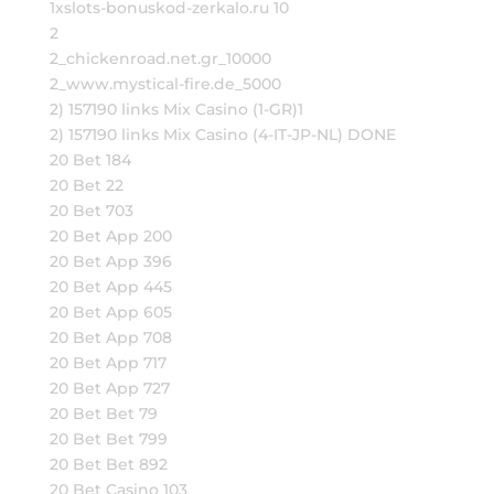
1xslots-bonuskod-zerkalo.ru 10
2
2_chickenroad.net.gr_10000
2_www.mystical-fire.de_5000
2) 157190 links Mix Casino (1-GR)1
2) 157190 links Mix Casino (4-IT-JP-NL) DONE
20 Bet 184
20 Bet 22
20 Bet 703
20 Bet App 200
20 Bet App 396
20 Bet App 445
20 Bet App 605
20 Bet App 708
20 Bet App 717
20 Bet App 727
20 Bet Bet 79
20 Bet Bet 799
20 Bet Bet 892
20 Bet Casino 103