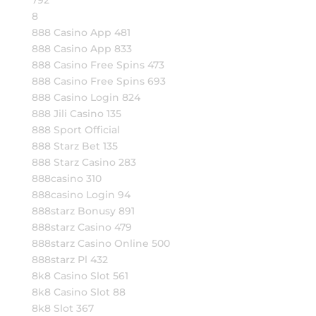
792
8
888 Casino App 481
888 Casino App 833
888 Casino Free Spins 473
888 Casino Free Spins 693
888 Casino Login 824
888 Jili Casino 135
888 Sport Official
888 Starz Bet 135
888 Starz Casino 283
888casino 310
888casino Login 94
888starz Bonusy 891
888starz Casino 479
888starz Casino Online 500
888starz Pl 432
8k8 Casino Slot 561
8k8 Casino Slot 88
8k8 Slot 367