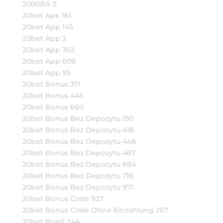
2000BA Z
20bet Apk 161
20bet App 145
20bet App 3
20bet App 362
20bet App 609
20bet App 95
20bet Bonus 317
20bet Bonus 445
20bet Bonus 660
20bet Bonus Bez Depozytu 150
20bet Bonus Bez Depozytu 418
20bet Bonus Bez Depozytu 448
20bet Bonus Bez Depozytu 467
20bet Bonus Bez Depozytu 694
20bet Bonus Bez Depozytu 716
20bet Bonus Bez Depozytu 971
20bet Bonus Code 927
20bet Bonus Code Ohne Einzahlung 267
20bet Brasil 244