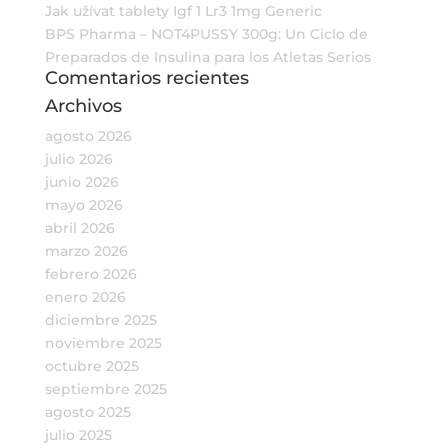
Jak užívat tablety Igf 1 Lr3 1mg Generic
BPS Pharma – NOT4PUSSY 300g: Un Ciclo de
Preparados de Insulina para los Atletas Serios
Comentarios recientes
Archivos
agosto 2026
julio 2026
junio 2026
mayo 2026
abril 2026
marzo 2026
febrero 2026
enero 2026
diciembre 2025
noviembre 2025
octubre 2025
septiembre 2025
agosto 2025
julio 2025