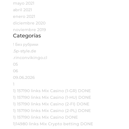
mayo 2021
abril 2021
enero 2021
diciembre 2020
noviembre 2019
Categorías
! Без рубрики
.5p-style.de
.rinconvikingo.cl
05
06
09.06.2026
1
1) 157190 links Mix Casino (1-GR) DONE
1) 157190 links Mix Casino (1-HU) DONE
1) 157190 links Mix Casino (2-FI) DONE
1) 157190 links Mix Casino (2-PL) DONE
1) 157190 links Mix Casino DONE
1)14980 links Mix Crypto betting DONE