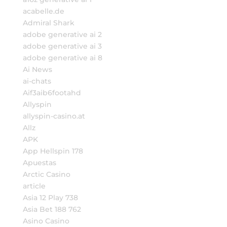
acabelle.de
Admiral Shark
adobe generative ai 2
adobe generative ai 3
adobe generative ai 8
Ai News
ai-chats
Aif3aib6footahd
Allyspin
allyspin-casino.at
Allz
APK
App Hellspin 178
Apuestas
Arctic Casino
article
Asia 12 Play 738
Asia Bet 188 762
Asino Casino