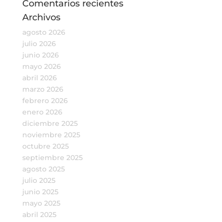
Comentarios recientes
Archivos
agosto 2026
julio 2026
junio 2026
mayo 2026
abril 2026
marzo 2026
febrero 2026
enero 2026
diciembre 2025
noviembre 2025
octubre 2025
septiembre 2025
agosto 2025
julio 2025
junio 2025
mayo 2025
abril 2025