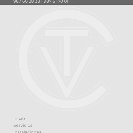
987 60 28 38 | 987 61 70 01
Inicio
Servicios
Instalaciones