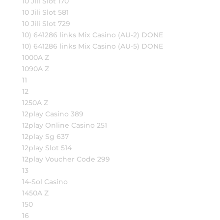
10 Jili Slot 170
10 Jili Slot 581
10 Jili Slot 729
10) 641286 links Mix Casino (AU-2) DONE
10) 641286 links Mix Casino (AU-5) DONE
1000A Z
1090A Z
11
12
1250A Z
12play Casino 389
12play Online Casino 251
12play Sg 637
12play Slot 514
12play Voucher Code 299
13
14-Sol Casino
1450A Z
150
16