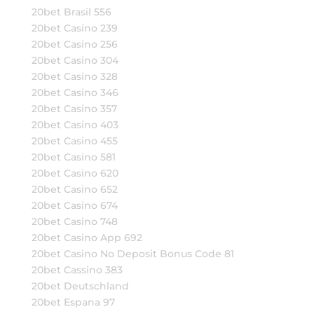
20bet Brasil 556
20bet Casino 239
20bet Casino 256
20bet Casino 304
20bet Casino 328
20bet Casino 346
20bet Casino 357
20bet Casino 403
20bet Casino 455
20bet Casino 581
20bet Casino 620
20bet Casino 652
20bet Casino 674
20bet Casino 748
20bet Casino App 692
20bet Casino No Deposit Bonus Code 81
20bet Cassino 383
20bet Deutschland
20bet Espana 97