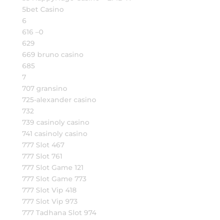
5bet Casino
6
616 –0
629
669 bruno casino
685
7
707 gransino
725-alexander casino
732
739 casinoly casino
741 casinoly casino
777 Slot 467
777 Slot 761
777 Slot Game 121
777 Slot Game 773
777 Slot Vip 418
777 Slot Vip 973
777 Tadhana Slot 974