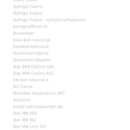
Bahigo Casino
Bahigo Suisse
Bahigo Suisse – sylvaincathala.com
bahigoofficial.ch
Bankobet
bass-bet-casino.at
bassbet-bonus.at
Baxterbet casino
Baxterbet España
Bay 888 Casino 400
Bay 888 Casino 823
bbrbet colombia
BC Game
Bdmbet Application 597
behar.hr
beste-zahlungsarten.de
Bet 188 565
Bet 188 951
Bet 188 Link 721