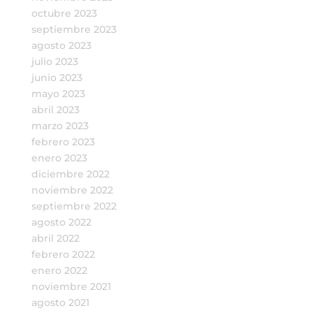
octubre 2023
septiembre 2023
agosto 2023
julio 2023
junio 2023
mayo 2023
abril 2023
marzo 2023
febrero 2023
enero 2023
diciembre 2022
noviembre 2022
septiembre 2022
agosto 2022
abril 2022
febrero 2022
enero 2022
noviembre 2021
agosto 2021