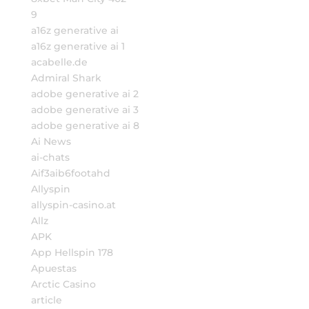
9
a16z generative ai
a16z generative ai 1
acabelle.de
Admiral Shark
adobe generative ai 2
adobe generative ai 3
adobe generative ai 8
Ai News
ai-chats
Aif3aib6footahd
Allyspin
allyspin-casino.at
Allz
APK
App Hellspin 178
Apuestas
Arctic Casino
article