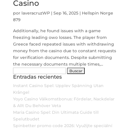
Casino
por
laveracruzWP
|
Sep 16, 2025
|
Hellspin Norge
879
Additionally, he found issues with a game
freezing leading owo losses. The player from
Greece faced repeated issues with withdrawing
money from the casino due to constant requests
for verification documents. Despite submitting
the necessary documents multiple times,...
Buscar:
Entradas recientes
Instant Casino Spel: Upplev Spänning Utan
Krångel
Yoyo Casino Välkomstbonus: Fördelar, Nackdelar
& Allt Du Behöver Veta
Maria Casino Spel: Din Ultimata Guide till
Spelutbudet
Spinbetter promo code 2026: Využijte speciální