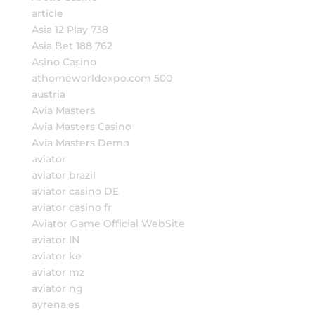
article
Asia 12 Play 738
Asia Bet 188 762
Asino Casino
athomeworldexpo.com 500
austria
Avia Masters
Avia Masters Casino
Avia Masters Demo
aviator
aviator brazil
aviator casino DE
aviator casino fr
Aviator Game Official WebSite
aviator IN
aviator ke
aviator mz
aviator ng
ayrena.es