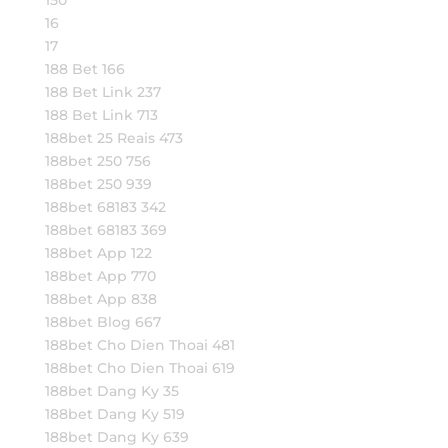
150
16
17
188 Bet 166
188 Bet Link 237
188 Bet Link 713
188bet 25 Reais 473
188bet 250 756
188bet 250 939
188bet 68183 342
188bet 68183 369
188bet App 122
188bet App 770
188bet App 838
188bet Blog 667
188bet Cho Dien Thoai 481
188bet Cho Dien Thoai 619
188bet Dang Ky 35
188bet Dang Ky 519
188bet Dang Ky 639