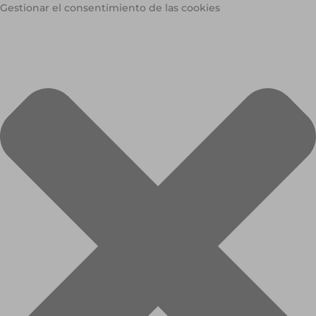
Gestionar el consentimiento de las cookies