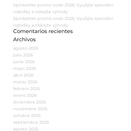
Spinbetter promo code 2026: Využijte speciální
nabídky a získejte výhody
Spinbetter promo code 2026: Využijte speciální
nabídky a získejte výhody
Comentarios recientes
Archivos
agosto 2026
julio 2026
junio 2026
mayo 2026
abril 2026
marzo 2026
febrero 2026
enero 2026
diciembre 2025
noviembre 2025
octubre 2025
septiembre 2025
agosto 2025