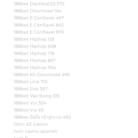
188bet Danhbai123 972
188bet Download 144
188bet E Confiavel 497
188bet E Confiavel 842
188bet E Confiavel 870
188bet Hiphop 129
188bet Hiphop 608
188bet Hiphop 718
188bet Hiphop 857
188bet Hiphop 954
188bet Kh Download 496
188bet Link 710
188bet Slot 367
188bet Vao Bong 319
188bet Vui 324
188bet Vui 69
188bet มือถือ เข้าสู่ระบบ 492
1Win AZ Casino
1win casino spanish