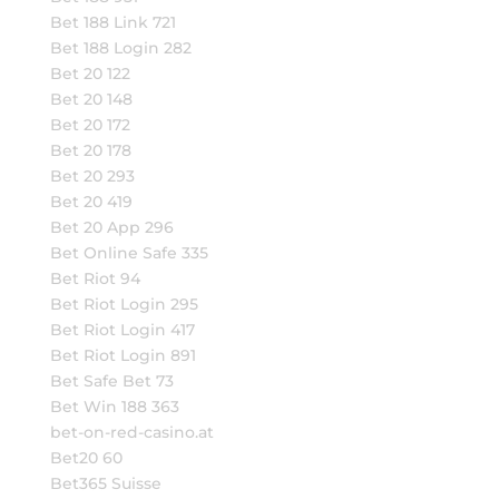
Bet 188 Link 721
Bet 188 Login 282
Bet 20 122
Bet 20 148
Bet 20 172
Bet 20 178
Bet 20 293
Bet 20 419
Bet 20 App 296
Bet Online Safe 335
Bet Riot 94
Bet Riot Login 295
Bet Riot Login 417
Bet Riot Login 891
Bet Safe Bet 73
Bet Win 188 363
bet-on-red-casino.at
Bet20 60
Bet365 Suisse