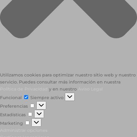
Utilizamos cookies para optimizar nuestro sitio web y nuestro
servicio. Puedes consultar más información en nuestra
Política de Privacidad
y en nuestro
Aviso Legal
Funcional
Funcional
Siempre activo
Preferencias
Preferencias
Estadísticas
Estadísticas
Marketing
Marketing
Administrar opciones