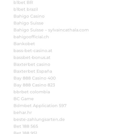
b1bet BR
b1bet brazil
Bahigo Casino
Bahigo Suisse
Bahigo Suisse – sylvaincathala.com
bahigoofficial.ch
Bankobet
bass-bet-casino.at
bassbet-bonus.at
Baxterbet casino
Baxterbet España
Bay 888 Casino 400
Bay 888 Casino 823
bbrbet colombia
BC Game
Bdmbet Application 597
behar.hr
beste-zahlungsarten.de
Bet 188 565
Bet 188 951