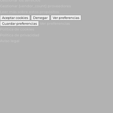
Gestionar los servicios
Gestionar {vendor_count} proveedores
Leer más sobre estos propósitos
Aceptar cookies
Denegar
Ver preferencias
Ver preferencias
Guardar preferencias
Política de cookies
Política de privacidad
Aviso legal