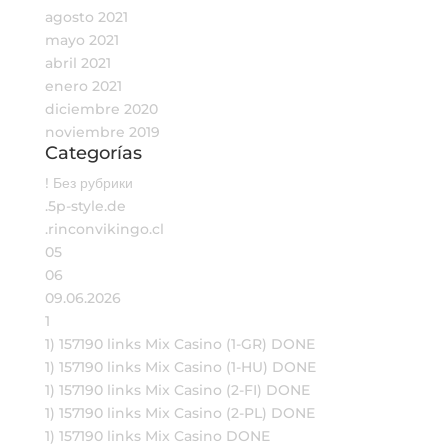
agosto 2021
mayo 2021
abril 2021
enero 2021
diciembre 2020
noviembre 2019
Categorías
! Без рубрики
.5p-style.de
.rinconvikingo.cl
05
06
09.06.2026
1
1) 157190 links Mix Casino (1-GR) DONE
1) 157190 links Mix Casino (1-HU) DONE
1) 157190 links Mix Casino (2-FI) DONE
1) 157190 links Mix Casino (2-PL) DONE
1) 157190 links Mix Casino DONE