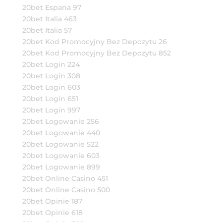
20bet Espana 97
20bet Italia 463
20bet Italia 57
20bet Kod Promocyjny Bez Depozytu 26
20bet Kod Promocyjny Bez Depozytu 852
20bet Login 224
20bet Login 308
20bet Login 603
20bet Login 651
20bet Login 997
20bet Logowanie 256
20bet Logowanie 440
20bet Logowanie 522
20bet Logowanie 603
20bet Logowanie 899
20bet Online Casino 451
20bet Online Casino 500
20bet Opinie 187
20bet Opinie 618