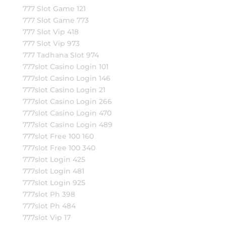
777 Slot Game 121
777 Slot Game 773
777 Slot Vip 418
777 Slot Vip 973
777 Tadhana Slot 974
777slot Casino Login 101
777slot Casino Login 146
777slot Casino Login 21
777slot Casino Login 266
777slot Casino Login 470
777slot Casino Login 489
777slot Free 100 160
777slot Free 100 340
777slot Login 425
777slot Login 481
777slot Login 925
777slot Ph 398
777slot Ph 484
777slot Vip 17