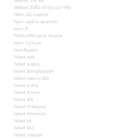
188bet Vui 69
188bet มือถือ เข้าสู่ระบบ 492
1Win AZ Casino
1win casino spanish
1win fr
1WIN Official In Russia
1win Turkiye
1winRussia
1xbet apk
1xbet arabic
1xbet Bangladesh
1xbet casino BD
1xbet india
1xbet Korea
1xbet KR
1xbet malaysia
1xbet Morocco
1xbet pt
1xbet RU
1xbet russian