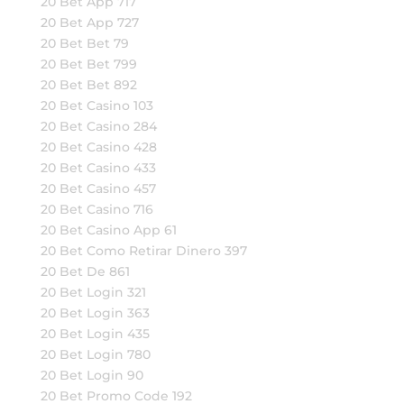
20 Bet App 717
20 Bet App 727
20 Bet Bet 79
20 Bet Bet 799
20 Bet Bet 892
20 Bet Casino 103
20 Bet Casino 284
20 Bet Casino 428
20 Bet Casino 433
20 Bet Casino 457
20 Bet Casino 716
20 Bet Casino App 61
20 Bet Como Retirar Dinero 397
20 Bet De 861
20 Bet Login 321
20 Bet Login 363
20 Bet Login 435
20 Bet Login 780
20 Bet Login 90
20 Bet Promo Code 192