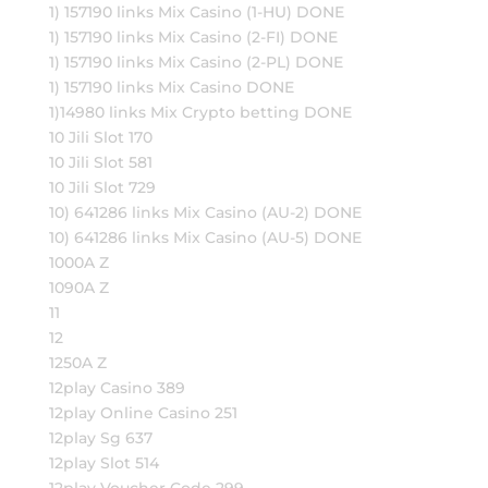
1) 157190 links Mix Casino (1-HU) DONE
1) 157190 links Mix Casino (2-FI) DONE
1) 157190 links Mix Casino (2-PL) DONE
1) 157190 links Mix Casino DONE
1)14980 links Mix Crypto betting DONE
10 Jili Slot 170
10 Jili Slot 581
10 Jili Slot 729
10) 641286 links Mix Casino (AU-2) DONE
10) 641286 links Mix Casino (AU-5) DONE
1000A Z
1090A Z
11
12
1250A Z
12play Casino 389
12play Online Casino 251
12play Sg 637
12play Slot 514