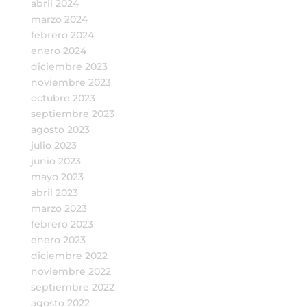
abril 2024
marzo 2024
febrero 2024
enero 2024
diciembre 2023
noviembre 2023
octubre 2023
septiembre 2023
agosto 2023
julio 2023
junio 2023
mayo 2023
abril 2023
marzo 2023
febrero 2023
enero 2023
diciembre 2022
noviembre 2022
septiembre 2022
agosto 2022