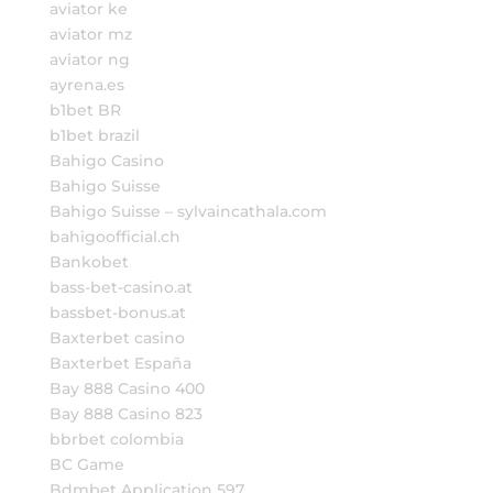
aviator ke
aviator mz
aviator ng
ayrena.es
b1bet BR
b1bet brazil
Bahigo Casino
Bahigo Suisse
Bahigo Suisse – sylvaincathala.com
bahigoofficial.ch
Bankobet
bass-bet-casino.at
bassbet-bonus.at
Baxterbet casino
Baxterbet España
Bay 888 Casino 400
Bay 888 Casino 823
bbrbet colombia
BC Game
Bdmbet Application 597