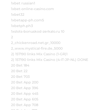
1xbet russian1
1xbet-online-casino.com
1xbet32
1xbetapp-ph.com5
1xbetph.ph3
1xslots-bonuskod-zerkalo.ru 10
2
2_chickenroad.net.gr_10000
2_www.mystical-fire.de_5000
2) 157190 links Mix Casino (1-GR)1
2) 157190 links Mix Casino (4-IT-JP-NL) DONE
20 Bet 184
20 Bet 22
20 Bet 703
20 Bet App 200
20 Bet App 396
20 Bet App 445
20 Bet App 605
20 Bet App 708