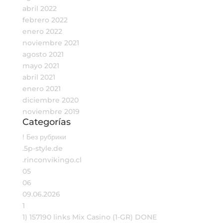
abril 2022
febrero 2022
enero 2022
noviembre 2021
agosto 2021
mayo 2021
abril 2021
enero 2021
diciembre 2020
noviembre 2019
Categorías
! Без рубрики
.5p-style.de
.rinconvikingo.cl
05
06
09.06.2026
1
1) 157190 links Mix Casino (1-GR) DONE