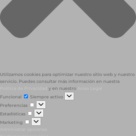
Utilizamos cookies para optimizar nuestro sitio web y nuestro
servicio. Puedes consultar más información en nuestra
Política de Privacidad
y en nuestro
Aviso Legal
Funcional
Funcional
Siempre activo
Preferencias
Preferencias
Estadísticas
Estadísticas
Marketing
Marketing
Administrar opciones