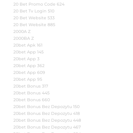
20 Bet Promo Code 624
20 Bet Tv Login 510
20 Bet Website 533
20 Bet Website 885
2000A Z
2000BA Z
20bet Apk 161
20bet App 145
20bet App 3
20bet App 362
20bet App 609
20bet App 95
20bet Bonus 317
20bet Bonus 445
20bet Bonus 660
20bet Bonus Bez Depozytu 150
20bet Bonus Bez Depozytu 418
20bet Bonus Bez Depozytu 448
20bet Bonus Bez Depozytu 467