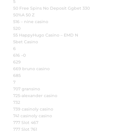
5
50 Free Spins No Deposit Ggbet 330
50%A 50 Z
516 – nine casino
520
55 HappyHugo Casino – EMD N
5bet Casino
6
616 –0
629
669 bruno casino
685
7
707 gransino
725-alexander casino
732
739 casinoly casino
741 casinoly casino
777 Slot 467
777 Slot 761