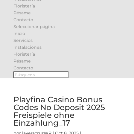
Floristería
Pésame
Contacto
Seleccionar página
Inicio
Servicios
Instalaciones
Floristería
Pésame
Contacto
Playfina Casino Bonus
Codes No Deposit 2025
Freispiele ohne
Einzahlung_17
por
laveracruzWP
|
Oct 8, 2025
|