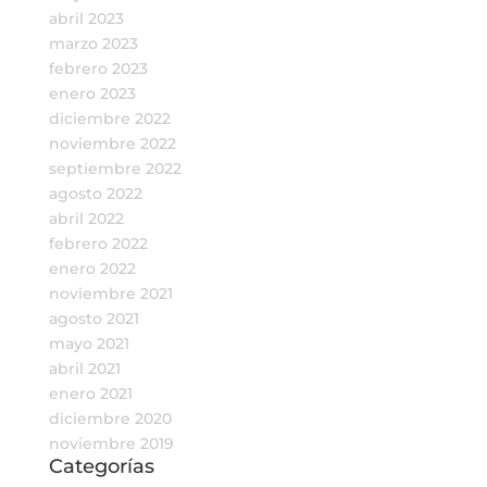
abril 2023
marzo 2023
febrero 2023
enero 2023
diciembre 2022
noviembre 2022
septiembre 2022
agosto 2022
abril 2022
febrero 2022
enero 2022
noviembre 2021
agosto 2021
mayo 2021
abril 2021
enero 2021
diciembre 2020
noviembre 2019
Categorías