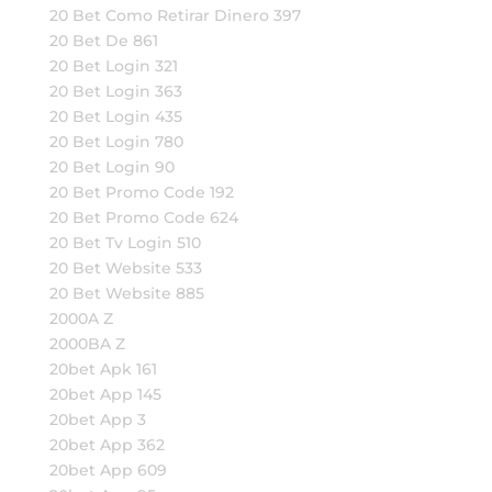
20 Bet Como Retirar Dinero 397
20 Bet De 861
20 Bet Login 321
20 Bet Login 363
20 Bet Login 435
20 Bet Login 780
20 Bet Login 90
20 Bet Promo Code 192
20 Bet Promo Code 624
20 Bet Tv Login 510
20 Bet Website 533
20 Bet Website 885
2000A Z
2000BA Z
20bet Apk 161
20bet App 145
20bet App 3
20bet App 362
20bet App 609