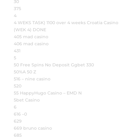
30
375
4
4 WEKS TASK) 1100 over 4 weeks Croatia Casino
(WEK 4) DONE
405 mad casino
406 mad casino
431
5
50 Free Spins No Deposit Ggbet 330
50%A 50 Z
516 – nine casino
520
55 HappyHugo Casino – EMD N
5bet Casino
6
616 –0
629
669 bruno casino
685