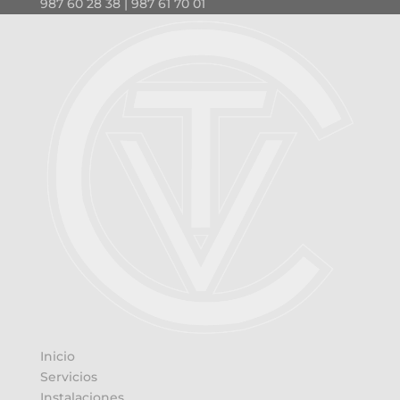
987 60 28 38 | 987 61 70 01
Inicio
Servicios
Instalaciones