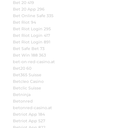
Bet 20 419
Bet 20 App 296
Bet Online Safe 335
Bet Riot 94
Bet Riot Login 295
Bet Riot Login 417
Bet Riot Login 891
Bet Safe Bet 73
Bet Win 188 363
bet-on-red-casino.at
Bet20 60
Bet365 Suisse
Betcleo Casino
Betclic Suisse
Betninja
Betonred
betonred-casino.at
Betriot App 184
Betriot App 527
Betriot App 822