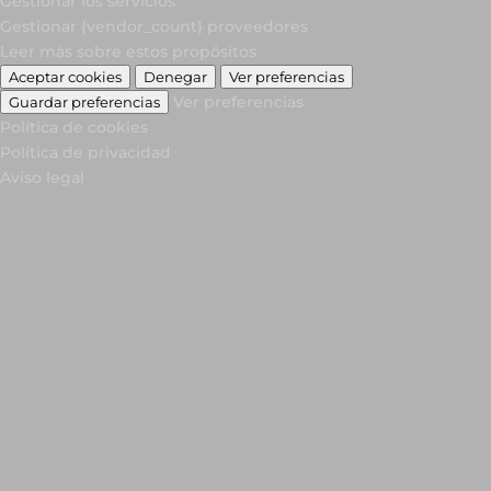
Gestionar los servicios
Gestionar {vendor_count} proveedores
Leer más sobre estos propósitos
Aceptar cookies
Denegar
Ver preferencias
Ver preferencias
Guardar preferencias
Política de cookies
Política de privacidad
Aviso legal