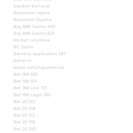
bassbet-bonus.at
Baxterbet casino
Baxterbet España
Bay 888 Casino 400
Bay 888 Casino 823
bbrbet colombia
BC Game
Bdmbet Application 597
behar.hr
beste-zahlungsarten.de
Bet 188 565
Bet 188 951
Bet 188 Link 721
Bet 188 Login 282
Bet 20 122
Bet 20 148
Bet 20 172
Bet 20 178
Bet 20 293