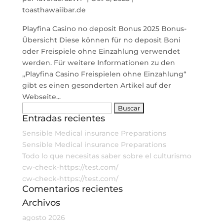
toasthawaiibar.de
Playfina Casino no deposit Bonus 2025 Bonus-
Übersicht Diese können für no deposit Boni
oder Freispiele ohne Einzahlung verwendet
werden. Für weitere Informationen zu den
„Playfina Casino Freispielen ohne Einzahlung“
gibt es einen gesonderten Artikel auf der
Webseite...
Buscar:
Entradas recientes
Sensible Medical insurance Preparations
Sensible Medical insurance Preparations
Todo lo que necesitas saber sobre el culturismo
cw-check-https://test.com/
cw-check-https://test.com/
Comentarios recientes
Archivos
agosto 2026