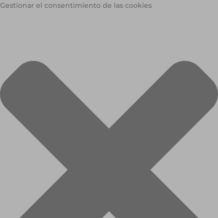
Gestionar el consentimiento de las cookies