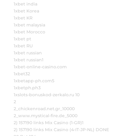
1xbet india
1xbet Korea
1xbet KR
1xbet malaysia
1xbet Morocco
1xbet pt
1xbet RU
1xbet russian
1xbet russian1
1xbet-online-casino.com
1xbet32
1xbetapp-ph.com5
1xbetph.ph3
1xslots-bonuskod-zerkalo.ru 10
2
2_chickenroad.net.gr_10000
2_www.mystical-fire.de_5000
2) 157190 links Mix Casino (1-GR)1
2) 157190 links Mix Casino (4-IT-JP-NL) DONE