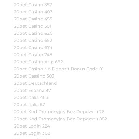
20bet Casino 357
20bet Casino 403
20bet Casino 455
20bet Casino 581
20bet Casino 620
20bet Casino 652
20bet Casino 674
20bet Casino 748
20bet Casino App 692
20bet Casino No Deposit Bonus Code 81
20bet Cassino 383
20bet Deutschland
20bet Espana 97
20bet Italia 463
20bet Italia 57
20bet Kod Promocyjny Bez Depozytu 26
20bet Kod Promocyjny Bez Depozytu 852
20bet Login 224
20bet Login 308