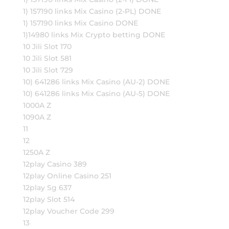
1) 157190 links Mix Casino (2-PL) DONE
1) 157190 links Mix Casino DONE
1)14980 links Mix Crypto betting DONE
10 Jili Slot 170
10 Jili Slot 581
10 Jili Slot 729
10) 641286 links Mix Casino (AU-2) DONE
10) 641286 links Mix Casino (AU-5) DONE
1000A Z
1090A Z
11
12
1250A Z
12play Casino 389
12play Online Casino 251
12play Sg 637
12play Slot 514
12play Voucher Code 299
13