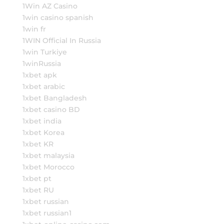
1Win AZ Casino
1win casino spanish
1win fr
1WIN Official In Russia
1win Turkiye
1winRussia
1xbet apk
1xbet arabic
1xbet Bangladesh
1xbet casino BD
1xbet india
1xbet Korea
1xbet KR
1xbet malaysia
1xbet Morocco
1xbet pt
1xbet RU
1xbet russian
1xbet russian1