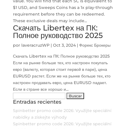
value. You will find that each SC is equivalent to
$1 USD, and Sweeps Coins has a 1x play-through
requirement before they can be redeemed.
These exclusive deals may include...
Скачать Libertex на ПК:
Полное руководство 2025
por
laveracruzWP
|
Oct 3, 2024
|
Форекс Брокеры
Скачать Libertex на ПК: Полное руководство 2025
Если на рынке больше тех, кто настроен покупать
евро (валюту, которая стоит первой в паре), цена
EURUSD растет. Если же на рынке больше тех, кто
настроен продавать евро, цена EURUSD падает.
Если в стране все хорошо и...
Buscar:
Entradas recientes
Spinbetter promo code 2026: Využijte speciální
nabídky a získejte výhody
Spinbetter promo code 2026: Využijte speciální