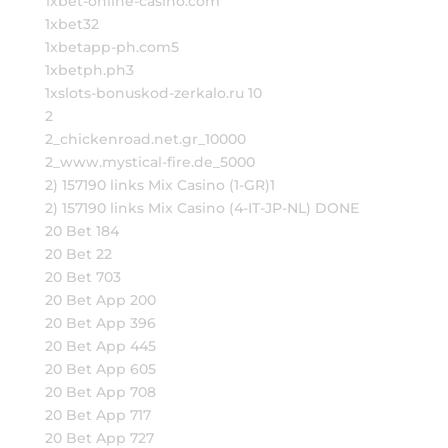
1xbet-online-casino.com
1xbet32
1xbetapp-ph.com5
1xbetph.ph3
1xslots-bonuskod-zerkalo.ru 10
2
2_chickenroad.net.gr_10000
2_www.mystical-fire.de_5000
2) 157190 links Mix Casino (1-GR)1
2) 157190 links Mix Casino (4-IT-JP-NL) DONE
20 Bet 184
20 Bet 22
20 Bet 703
20 Bet App 200
20 Bet App 396
20 Bet App 445
20 Bet App 605
20 Bet App 708
20 Bet App 717
20 Bet App 727