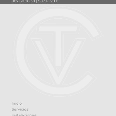
987 60 28 38 | 987 61 70 01
Inicio
Servicios
Instalaciones