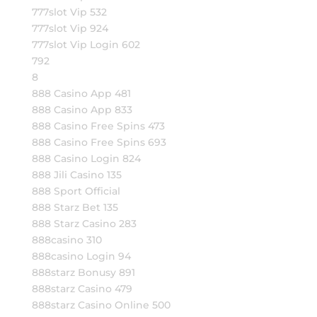
777slot Vip 532
777slot Vip 924
777slot Vip Login 602
792
8
888 Casino App 481
888 Casino App 833
888 Casino Free Spins 473
888 Casino Free Spins 693
888 Casino Login 824
888 Jili Casino 135
888 Sport Official
888 Starz Bet 135
888 Starz Casino 283
888casino 310
888casino Login 94
888starz Bonusy 891
888starz Casino 479
888starz Casino Online 500