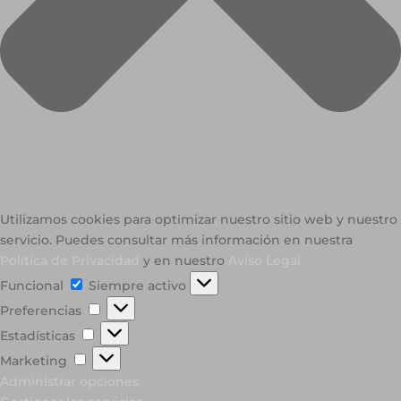
Utilizamos cookies para optimizar nuestro sitio web y nuestro
servicio. Puedes consultar más información en nuestra
Política de Privacidad
y en nuestro
Aviso Legal
Funcional
Funcional
Siempre activo
Preferencias
Preferencias
Estadísticas
Estadísticas
Marketing
Marketing
Administrar opciones