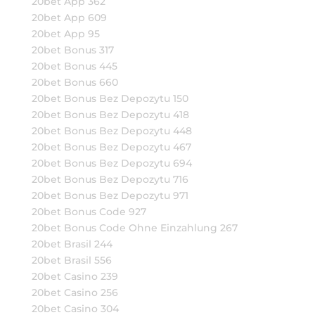
20bet App 362
20bet App 609
20bet App 95
20bet Bonus 317
20bet Bonus 445
20bet Bonus 660
20bet Bonus Bez Depozytu 150
20bet Bonus Bez Depozytu 418
20bet Bonus Bez Depozytu 448
20bet Bonus Bez Depozytu 467
20bet Bonus Bez Depozytu 694
20bet Bonus Bez Depozytu 716
20bet Bonus Bez Depozytu 971
20bet Bonus Code 927
20bet Bonus Code Ohne Einzahlung 267
20bet Brasil 244
20bet Brasil 556
20bet Casino 239
20bet Casino 256
20bet Casino 304