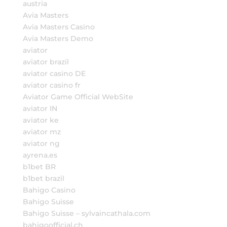
austria
Avia Masters
Avia Masters Casino
Avia Masters Demo
aviator
aviator brazil
aviator casino DE
aviator casino fr
Aviator Game Official WebSite
aviator IN
aviator ke
aviator mz
aviator ng
ayrena.es
b1bet BR
b1bet brazil
Bahigo Casino
Bahigo Suisse
Bahigo Suisse – sylvaincathala.com
bahigoofficial.ch