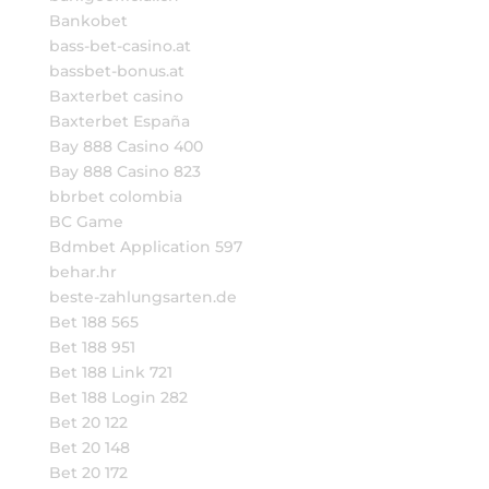
Bankobet
bass-bet-casino.at
bassbet-bonus.at
Baxterbet casino
Baxterbet España
Bay 888 Casino 400
Bay 888 Casino 823
bbrbet colombia
BC Game
Bdmbet Application 597
behar.hr
beste-zahlungsarten.de
Bet 188 565
Bet 188 951
Bet 188 Link 721
Bet 188 Login 282
Bet 20 122
Bet 20 148
Bet 20 172