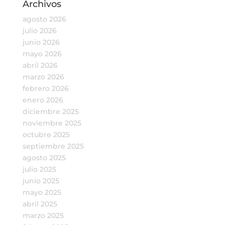
Archivos
agosto 2026
julio 2026
junio 2026
mayo 2026
abril 2026
marzo 2026
febrero 2026
enero 2026
diciembre 2025
noviembre 2025
octubre 2025
septiembre 2025
agosto 2025
julio 2025
junio 2025
mayo 2025
abril 2025
marzo 2025