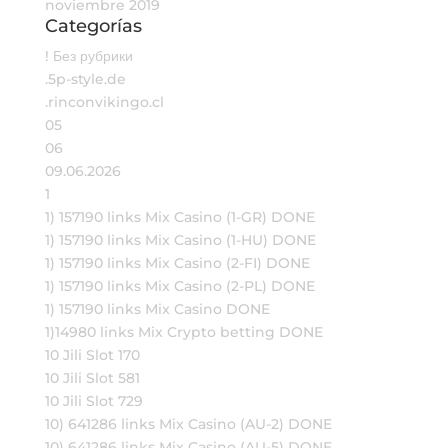
noviembre 2019
Categorías
! Без рубрики
.5p-style.de
.rinconvikingo.cl
05
06
09.06.2026
1
1) 157190 links Mix Casino (1-GR) DONE
1) 157190 links Mix Casino (1-HU) DONE
1) 157190 links Mix Casino (2-FI) DONE
1) 157190 links Mix Casino (2-PL) DONE
1) 157190 links Mix Casino DONE
1)14980 links Mix Crypto betting DONE
10 Jili Slot 170
10 Jili Slot 581
10 Jili Slot 729
10) 641286 links Mix Casino (AU-2) DONE
10) 641286 links Mix Casino (AU-5) DONE