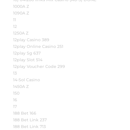
1000A Z
1090A Z
11
12
1250A Z
12play Casino 389
12play Online Casino 251
12play Sg 637
12play Slot 514
12play Voucher Code 299
13
14-Sol Casino
1450A Z
150
16
17
188 Bet 166
188 Bet Link 237
188 Bet Link 713