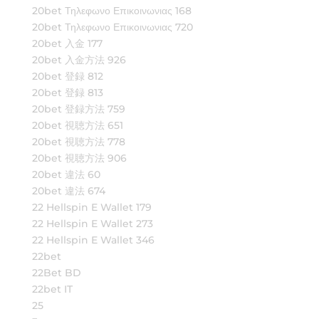
20bet Τηλεφωνο Επικοινωνιας 168
20bet Τηλεφωνο Επικοινωνιας 720
20bet 入金 177
20bet 入金方法 926
20bet 登録 812
20bet 登録 813
20bet 登録方法 759
20bet 視聴方法 651
20bet 視聴方法 778
20bet 視聴方法 906
20bet 違法 60
20bet 違法 674
22 Hellspin E Wallet 179
22 Hellspin E Wallet 273
22 Hellspin E Wallet 346
22bet
22Bet BD
22bet IT
25