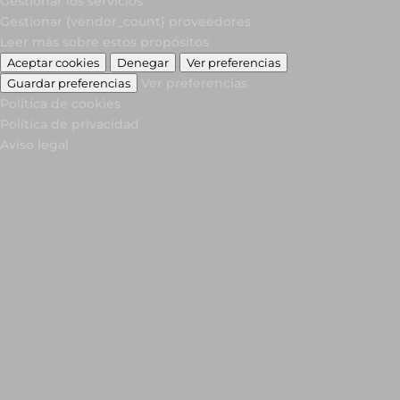
Gestionar los servicios
Gestionar {vendor_count} proveedores
Leer más sobre estos propósitos
Aceptar cookies
Denegar
Ver preferencias
Ver preferencias
Guardar preferencias
Política de cookies
Política de privacidad
Aviso legal