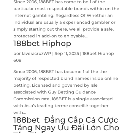
Since 2006, 188BET has come to be 1 of the
particular most respectable brands within on the
internet gambling. Regardless Of Whether an
individual are usually a experienced gambler or
simply starting out there, we all provide a safe,
protected in add-on to enjoyable...
188bet Hiphop
por
laveracruzWP
|
Sep 11, 2025
|
188bet Hiphop
608
Since 2006, 188BET has become 1 of the the
majority of respected brand names inside online
betting. Licensed and governed by Isle
associated with Guy Betting Guidance
Commission rate, 188BET is a single associated
with Asia’s leading terme conseillé together
with...
188bet ️ Đẳng Cấp Cá Cược
Tặng Ngay Ưu Đãi Lớn Cho