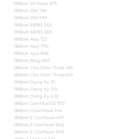
188bet 25 Reais 473
188bet 250 756
188bet 250 939
188bet 68183 342
188bet 68183 369
188bet App 122
188bet App 770
188bet App 838
188bet Blog 667
188bet Cho Dien Thoai 481
188bet Cho Dien Thoai 619
188bet Dang Ky 35
188bet Dang Ky 519
188bet Dang Ky 639
188bet Danhbai123 972
188bet Download 144
188bet E Confiavel 497
188bet E Confiavel 842
188bet E Confiavel 870