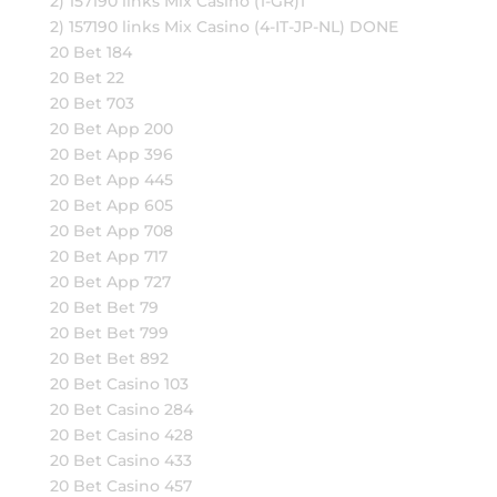
2) 157190 links Mix Casino (1-GR)1
2) 157190 links Mix Casino (4-IT-JP-NL) DONE
20 Bet 184
20 Bet 22
20 Bet 703
20 Bet App 200
20 Bet App 396
20 Bet App 445
20 Bet App 605
20 Bet App 708
20 Bet App 717
20 Bet App 727
20 Bet Bet 79
20 Bet Bet 799
20 Bet Bet 892
20 Bet Casino 103
20 Bet Casino 284
20 Bet Casino 428
20 Bet Casino 433
20 Bet Casino 457