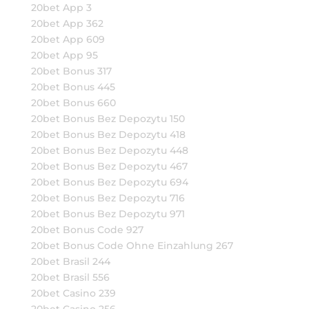
20bet App 3
20bet App 362
20bet App 609
20bet App 95
20bet Bonus 317
20bet Bonus 445
20bet Bonus 660
20bet Bonus Bez Depozytu 150
20bet Bonus Bez Depozytu 418
20bet Bonus Bez Depozytu 448
20bet Bonus Bez Depozytu 467
20bet Bonus Bez Depozytu 694
20bet Bonus Bez Depozytu 716
20bet Bonus Bez Depozytu 971
20bet Bonus Code 927
20bet Bonus Code Ohne Einzahlung 267
20bet Brasil 244
20bet Brasil 556
20bet Casino 239