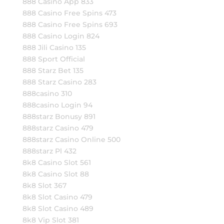
888 Casino App 833
888 Casino Free Spins 473
888 Casino Free Spins 693
888 Casino Login 824
888 Jili Casino 135
888 Sport Official
888 Starz Bet 135
888 Starz Casino 283
888casino 310
888casino Login 94
888starz Bonusy 891
888starz Casino 479
888starz Casino Online 500
888starz Pl 432
8k8 Casino Slot 561
8k8 Casino Slot 88
8k8 Slot 367
8k8 Slot Casino 479
8k8 Slot Casino 489
8k8 Vip Slot 381