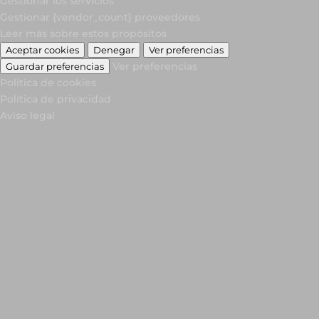
Gestionar los servicios
Gestionar {vendor_count} proveedores
Leer más sobre estos propósitos
Aceptar cookies
Denegar
Ver preferencias
Ver preferencias
Guardar preferencias
Política de cookies
Política de privacidad
Aviso legal