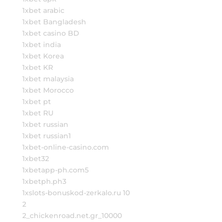
1xbet arabic
1xbet Bangladesh
1xbet casino BD
1xbet india
1xbet Korea
1xbet KR
1xbet malaysia
1xbet Morocco
1xbet pt
1xbet RU
1xbet russian
1xbet russian1
1xbet-online-casino.com
1xbet32
1xbetapp-ph.com5
1xbetph.ph3
1xslots-bonuskod-zerkalo.ru 10
2
2_chickenroad.net.gr_10000