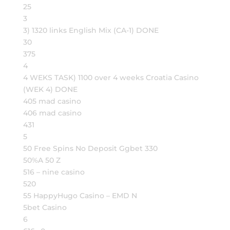
25
3
3) 1320 links English Mix (CA-1) DONE
30
375
4
4 WEKS TASK) 1100 over 4 weeks Croatia Casino
(WEK 4) DONE
405 mad casino
406 mad casino
431
5
50 Free Spins No Deposit Ggbet 330
50%A 50 Z
516 – nine casino
520
55 HappyHugo Casino – EMD N
5bet Casino
6