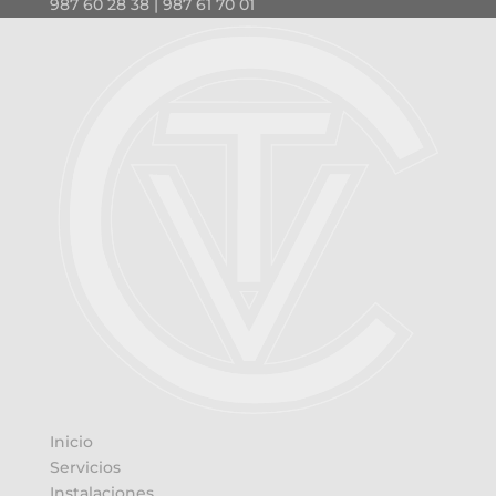
987 60 28 38 | 987 61 70 01
Inicio
Servicios
Instalaciones