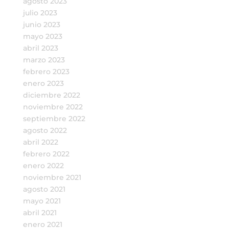
agosto 2023
julio 2023
junio 2023
mayo 2023
abril 2023
marzo 2023
febrero 2023
enero 2023
diciembre 2022
noviembre 2022
septiembre 2022
agosto 2022
abril 2022
febrero 2022
enero 2022
noviembre 2021
agosto 2021
mayo 2021
abril 2021
enero 2021