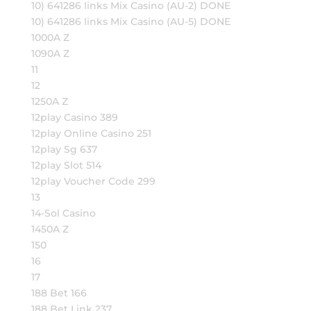
10) 641286 links Mix Casino (AU-2) DONE
10) 641286 links Mix Casino (AU-5) DONE
1000A Z
1090A Z
11
12
1250A Z
12play Casino 389
12play Online Casino 251
12play Sg 637
12play Slot 514
12play Voucher Code 299
13
14-Sol Casino
1450A Z
150
16
17
188 Bet 166
188 Bet Link 237