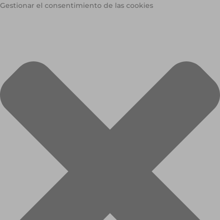
Gestionar el consentimiento de las cookies