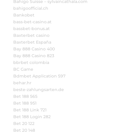
Bahigo Suisse – sylvaincathala.com
bahigoofficial.ch
Bankobet
bass-bet-casino.at
bassbet-bonus.at
Baxterbet casino
Baxterbet España
Bay 888 Casino 400
Bay 888 Casino 823
bbrbet colombia
BC Game
Bdmbet Application 597
behar.hr
beste-zahlungsarten.de
Bet 188 565
Bet 188 951
Bet 188 Link 721
Bet 188 Login 282
Bet 20 122
Bet 20 148