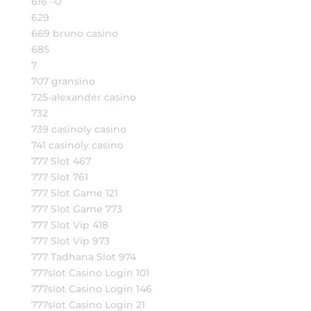
616 –0
629
669 bruno casino
685
7
707 gransino
725-alexander casino
732
739 casinoly casino
741 casinoly casino
777 Slot 467
777 Slot 761
777 Slot Game 121
777 Slot Game 773
777 Slot Vip 418
777 Slot Vip 973
777 Tadhana Slot 974
777slot Casino Login 101
777slot Casino Login 146
777slot Casino Login 21