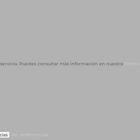
o servicio. Puedes consultar más información en nuestra
Polític
Ver preferencias
cias