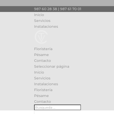
987 60 28 38 | 987 61 70 01
Inicio
Servicios
Instalaciones
Floristería
Pésame
Contacto
Seleccionar página
Inicio
Servicios
Instalaciones
Floristería
Pésame
Contacto