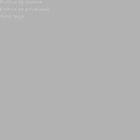
Política de cookies
Política de privacidad
Aviso legal