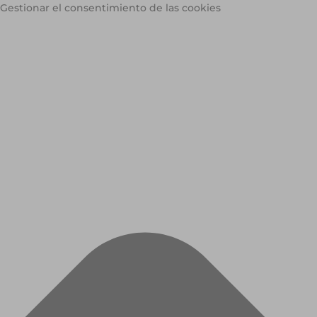
Gestionar el consentimiento de las cookies