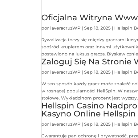
Oficjalna Witryna Www
por
laveracruzWP
|
Sep 18, 2025
|
Hellspin 
Rywalizacja toczy się między graczami kas
spośród krupierem oraz innymi użytkownik
postawiono na luksus gracza. Błyskawicznie
Zaloguj Się Na Stronie
por
laveracruzWP
|
Sep 18, 2025
|
Hellspin 
W ten sposób każdy gracz może znaleźć od
w rosnącej popularności HellSpin. W naszy
stołowe. Wykładzinom procent jest wyższy, 
Hellspin Casino Nadpr
Kasyno Online Hellspin
por
laveracruzWP
|
Sep 18, 2025
|
Hellspin 
Gwarantuje pan ochronę i prywatność, prz