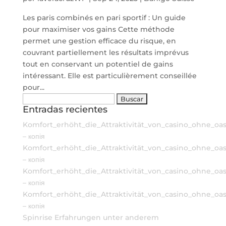
Les paris combinés en pari sportif : Un guide
pour maximiser vos gains Cette méthode
permet une gestion efficace du risque, en
couvrant partiellement les résultats imprévus
tout en conservant un potentiel de gains
intéressant. Elle est particulièrement conseillée
pour...
Buscar:
Entradas recientes
Komfort_erhöht_die_Attraktivität_von_casino_ohne_oas
– копія
Komfort_erhöht_die_Attraktivität_von_casino_ohne_oas
– копія
Komfort_erhöht_die_Attraktivität_von_casino_ohne_oas
– копія
Komfort_erhöht_die_Attraktivität_von_casino_ohne_oas
– копія
Spinrise Erfahrungen unter anderem