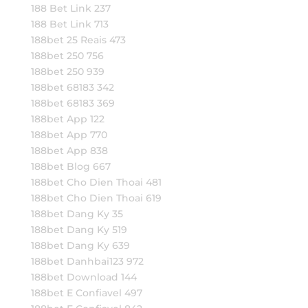
188 Bet Link 237
188 Bet Link 713
188bet 25 Reais 473
188bet 250 756
188bet 250 939
188bet 68183 342
188bet 68183 369
188bet App 122
188bet App 770
188bet App 838
188bet Blog 667
188bet Cho Dien Thoai 481
188bet Cho Dien Thoai 619
188bet Dang Ky 35
188bet Dang Ky 519
188bet Dang Ky 639
188bet Danhbai123 972
188bet Download 144
188bet E Confiavel 497