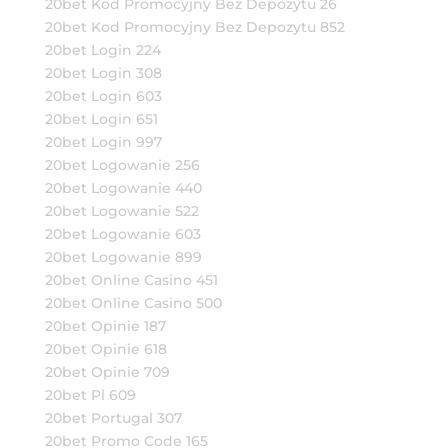
20bet Kod Promocyjny Bez Depozytu 26
20bet Kod Promocyjny Bez Depozytu 852
20bet Login 224
20bet Login 308
20bet Login 603
20bet Login 651
20bet Login 997
20bet Logowanie 256
20bet Logowanie 440
20bet Logowanie 522
20bet Logowanie 603
20bet Logowanie 899
20bet Online Casino 451
20bet Online Casino 500
20bet Opinie 187
20bet Opinie 618
20bet Opinie 709
20bet Pl 609
20bet Portugal 307
20bet Promo Code 165