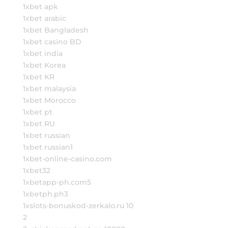
1xbet apk
1xbet arabic
1xbet Bangladesh
1xbet casino BD
1xbet india
1xbet Korea
1xbet KR
1xbet malaysia
1xbet Morocco
1xbet pt
1xbet RU
1xbet russian
1xbet russian1
1xbet-online-casino.com
1xbet32
1xbetapp-ph.com5
1xbetph.ph3
1xslots-bonuskod-zerkalo.ru 10
2