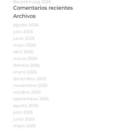
Berechnung 2026
Comentarios recientes
Archivos
agosto 2026
julio 2026
junio 2026
mayo 2026
abril 2026
marzo 2026
febrero 2026
enero 2026
diciembre 2025
noviembre 2025
octubre 2025
septiembre 2025
agosto 2025
julio 2025
junio 2025
mayo 2025