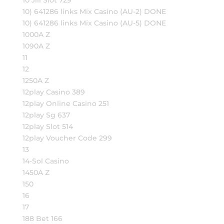
10 Jili Slot 729
10) 641286 links Mix Casino (AU-2) DONE
10) 641286 links Mix Casino (AU-5) DONE
1000A Z
1090A Z
11
12
1250A Z
12play Casino 389
12play Online Casino 251
12play Sg 637
12play Slot 514
12play Voucher Code 299
13
14-Sol Casino
1450A Z
150
16
17
188 Bet 166