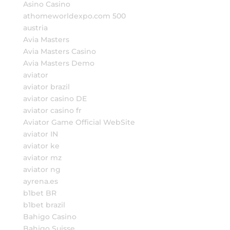
Asino Casino
athomeworldexpo.com 500
austria
Avia Masters
Avia Masters Casino
Avia Masters Demo
aviator
aviator brazil
aviator casino DE
aviator casino fr
Aviator Game Official WebSite
aviator IN
aviator ke
aviator mz
aviator ng
ayrena.es
b1bet BR
b1bet brazil
Bahigo Casino
Bahigo Suisse