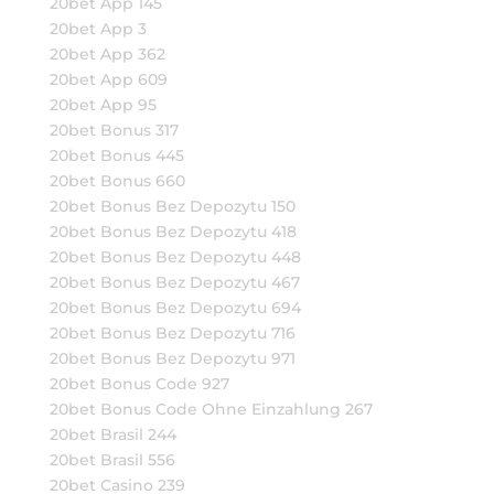
20bet App 145
20bet App 3
20bet App 362
20bet App 609
20bet App 95
20bet Bonus 317
20bet Bonus 445
20bet Bonus 660
20bet Bonus Bez Depozytu 150
20bet Bonus Bez Depozytu 418
20bet Bonus Bez Depozytu 448
20bet Bonus Bez Depozytu 467
20bet Bonus Bez Depozytu 694
20bet Bonus Bez Depozytu 716
20bet Bonus Bez Depozytu 971
20bet Bonus Code 927
20bet Bonus Code Ohne Einzahlung 267
20bet Brasil 244
20bet Brasil 556
20bet Casino 239