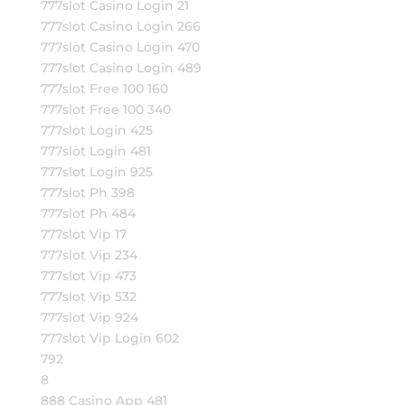
777slot Casino Login 21
777slot Casino Login 266
777slot Casino Login 470
777slot Casino Login 489
777slot Free 100 160
777slot Free 100 340
777slot Login 425
777slot Login 481
777slot Login 925
777slot Ph 398
777slot Ph 484
777slot Vip 17
777slot Vip 234
777slot Vip 473
777slot Vip 532
777slot Vip 924
777slot Vip Login 602
792
8
888 Casino App 481