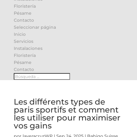
Floristería
Pésame
Contacto
Seleccionar página
Inicio
Servicios
Instalaciones
Floristería
Pésame
Contacto
Les différents types de
paris sportifs et comment
les utiliser pour maximiser
vos gains
por
laveracruzWP
|
Sep 24, 2025
|
Bahigo Suisse