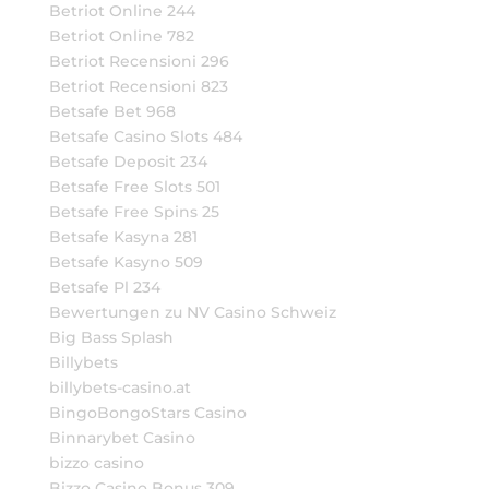
Betriot Online 244
Betriot Online 782
Betriot Recensioni 296
Betriot Recensioni 823
Betsafe Bet 968
Betsafe Casino Slots 484
Betsafe Deposit 234
Betsafe Free Slots 501
Betsafe Free Spins 25
Betsafe Kasyna 281
Betsafe Kasyno 509
Betsafe Pl 234
Bewertungen zu NV Casino Schweiz
Big Bass Splash
Billybets
billybets-casino.at
BingoBongoStars Casino
Binnarybet Casino
bizzo casino
Bizzo Casino Bonus 309