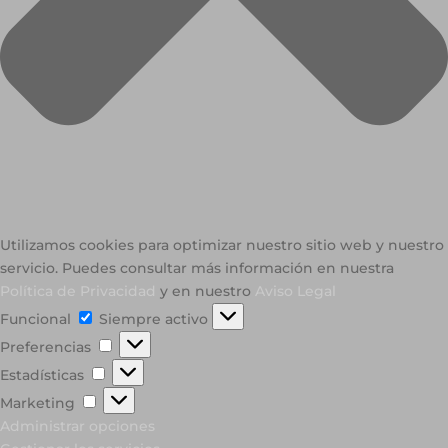
Utilizamos cookies para optimizar nuestro sitio web y nuestro
servicio. Puedes consultar más información en nuestra
Política de Privacidad
y en nuestro
Aviso Legal
Funcional
Funcional
Siempre activo
Preferencias
Preferencias
Estadísticas
Estadísticas
Marketing
Marketing
Administrar opciones