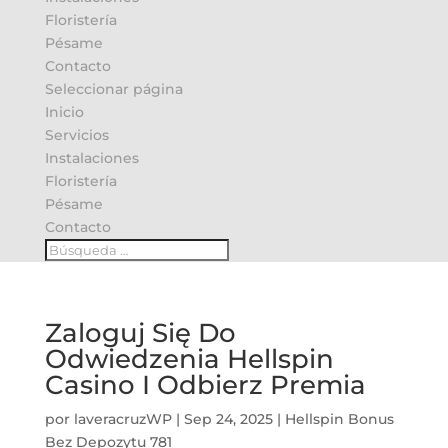
Floristería
Pésame
Contacto
Seleccionar página
Inicio
Servicios
Instalaciones
Floristería
Pésame
Contacto
Zaloguj Się Do
Odwiedzenia Hellspin
Casino I Odbierz Premia
por
laveracruzWP
|
Sep 24, 2025
|
Hellspin Bonus
Bez Depozytu 781