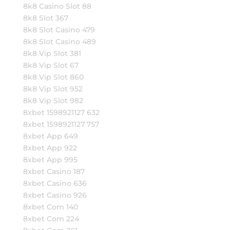
8k8 Casino Slot 88
8k8 Slot 367
8k8 Slot Casino 479
8k8 Slot Casino 489
8k8 Vip Slot 381
8k8 Vip Slot 67
8k8 Vip Slot 860
8k8 Vip Slot 952
8k8 Vip Slot 982
8xbet 1598921127 632
8xbet 1598921127 757
8xbet App 649
8xbet App 922
8xbet App 995
8xbet Casino 187
8xbet Casino 636
8xbet Casino 926
8xbet Com 140
8xbet Com 224