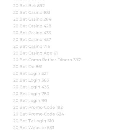
20 Bet Bet 892
20 Bet Casino 103
20 Bet Casino 284
20 Bet Casino 428
20 Bet Casino 433
20 Bet Casino 457
20 Bet Casino 716
20 Bet Casino App 61
20 Bet Como Retirar Dinero 397
20 Bet De 861
20 Bet Login 321
20 Bet Login 363
20 Bet Login 435
20 Bet Login 780
20 Bet Login 90
20 Bet Promo Code 192
20 Bet Promo Code 624
20 Bet Tv Login 510
20 Bet Website 533