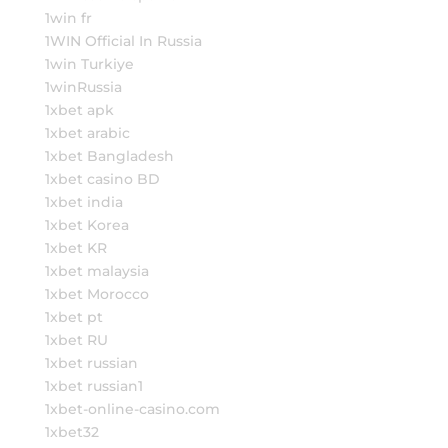
1win fr
1WIN Official In Russia
1win Turkiye
1winRussia
1xbet apk
1xbet arabic
1xbet Bangladesh
1xbet casino BD
1xbet india
1xbet Korea
1xbet KR
1xbet malaysia
1xbet Morocco
1xbet pt
1xbet RU
1xbet russian
1xbet russian1
1xbet-online-casino.com
1xbet32