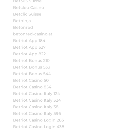
Bet365 Suisse
Betcleo Casino
Betclic Suisse
Betninja
Betonred
betonred-casino.at
Betriot App 184
Betriot App 527
Betriot App 822
Betriot Bonus 210
Betriot Bonus 533
Betriot Bonus 544
Betriot Casino 50
Betriot Casino 854
Betriot Casino Italy 124
Betriot Casino Italy 324
Betriot Casino Italy 38
Betriot Casino Italy 596
Betriot Casino Login 283
Betriot Casino Login 438