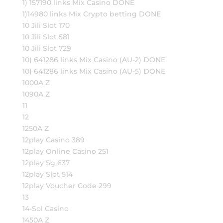
1) 157190 links Mix Casino DONE
1)14980 links Mix Crypto betting DONE
10 Jili Slot 170
10 Jili Slot 581
10 Jili Slot 729
10) 641286 links Mix Casino (AU-2) DONE
10) 641286 links Mix Casino (AU-5) DONE
1000A Z
1090A Z
11
12
1250A Z
12play Casino 389
12play Online Casino 251
12play Sg 637
12play Slot 514
12play Voucher Code 299
13
14-Sol Casino
1450A Z