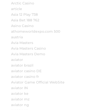
Arctic Casino
article
Asia 12 Play 738
Asia Bet 188 762
Asino Casino
athomeworldexpo.com 500
austria
Avia Masters
Avia Masters Casino
Avia Masters Demo
aviator
aviator brazil
aviator casino DE
aviator casino fr
Aviator Game Official WebSite
aviator IN
aviator ke
aviator mz
aviator ng