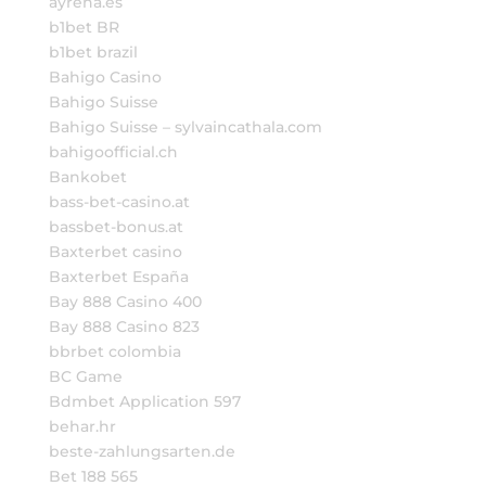
ayrena.es
b1bet BR
b1bet brazil
Bahigo Casino
Bahigo Suisse
Bahigo Suisse – sylvaincathala.com
bahigoofficial.ch
Bankobet
bass-bet-casino.at
bassbet-bonus.at
Baxterbet casino
Baxterbet España
Bay 888 Casino 400
Bay 888 Casino 823
bbrbet colombia
BC Game
Bdmbet Application 597
behar.hr
beste-zahlungsarten.de
Bet 188 565