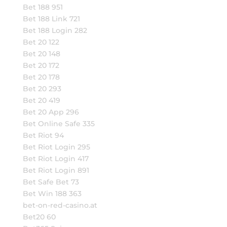
Bet 188 951
Bet 188 Link 721
Bet 188 Login 282
Bet 20 122
Bet 20 148
Bet 20 172
Bet 20 178
Bet 20 293
Bet 20 419
Bet 20 App 296
Bet Online Safe 335
Bet Riot 94
Bet Riot Login 295
Bet Riot Login 417
Bet Riot Login 891
Bet Safe Bet 73
Bet Win 188 363
bet-on-red-casino.at
Bet20 60