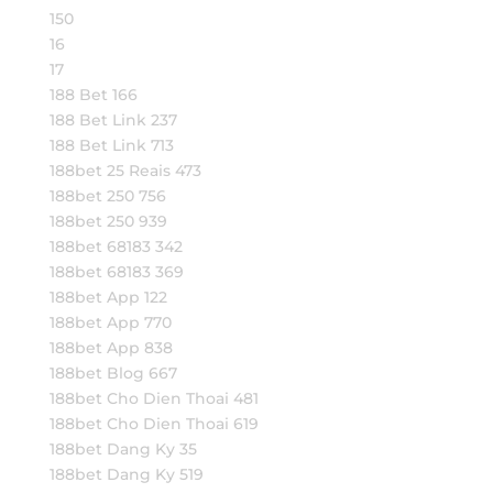
150
16
17
188 Bet 166
188 Bet Link 237
188 Bet Link 713
188bet 25 Reais 473
188bet 250 756
188bet 250 939
188bet 68183 342
188bet 68183 369
188bet App 122
188bet App 770
188bet App 838
188bet Blog 667
188bet Cho Dien Thoai 481
188bet Cho Dien Thoai 619
188bet Dang Ky 35
188bet Dang Ky 519