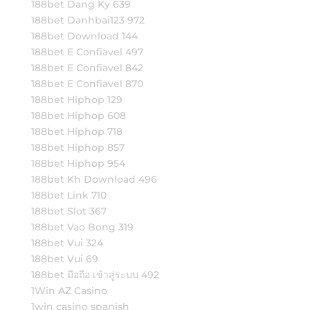
188bet Dang Ky 639
188bet Danhbai123 972
188bet Download 144
188bet E Confiavel 497
188bet E Confiavel 842
188bet E Confiavel 870
188bet Hiphop 129
188bet Hiphop 608
188bet Hiphop 718
188bet Hiphop 857
188bet Hiphop 954
188bet Kh Download 496
188bet Link 710
188bet Slot 367
188bet Vao Bong 319
188bet Vui 324
188bet Vui 69
188bet มือถือ เข้าสู่ระบบ 492
1Win AZ Casino
1win casino spanish