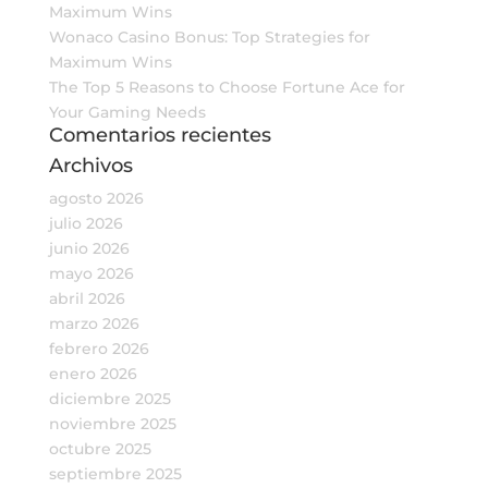
Maximum Wins
Wonaco Casino Bonus: Top Strategies for
Maximum Wins
The Top 5 Reasons to Choose Fortune Ace for
Your Gaming Needs
Comentarios recientes
Archivos
agosto 2026
julio 2026
junio 2026
mayo 2026
abril 2026
marzo 2026
febrero 2026
enero 2026
diciembre 2025
noviembre 2025
octubre 2025
septiembre 2025