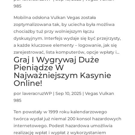
985
Mobilna odsłona Vulkan Vegas została
zoptymalizowana tak, by uciecha była możliwa
chociażby tuż przy wolniejszym łączu
dyskusyjnym. Interfejs wydaje się być przejrzysty,
a każde kluczowe elementy – logowanie, jak się
zarejestrować, lista komputerów, opcje wpłaty i...
Graj I Wygrywaj Duże
Pieniądze W
Najważniejszym Kasynie
Online!
por
laveracruzWP
|
Sep 10, 2025
|
Vegas Vulkan
985
Ten powstały w 1999 roku kalendarzowego
twórca wydał już niemal 200 konsol hazardowych
internetowego. Podest hazardowa umożliwia
realizację wpłat i wypłat z wykorzystaniem