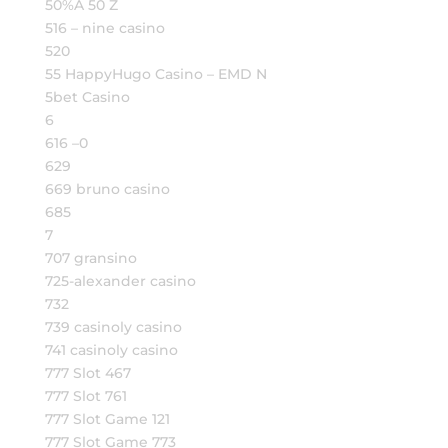
50%A 50 Z
516 – nine casino
520
55 HappyHugo Casino – EMD N
5bet Casino
6
616 –0
629
669 bruno casino
685
7
707 gransino
725-alexander casino
732
739 casinoly casino
741 casinoly casino
777 Slot 467
777 Slot 761
777 Slot Game 121
777 Slot Game 773