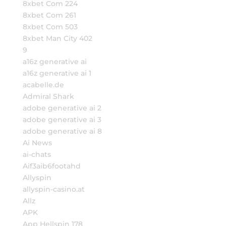
8xbet Com 224
8xbet Com 261
8xbet Com 503
8xbet Man City 402
9
a16z generative ai
a16z generative ai 1
acabelle.de
Admiral Shark
adobe generative ai 2
adobe generative ai 3
adobe generative ai 8
Ai News
ai-chats
Aif3aib6footahd
Allyspin
allyspin-casino.at
Allz
APK
App Hellspin 178