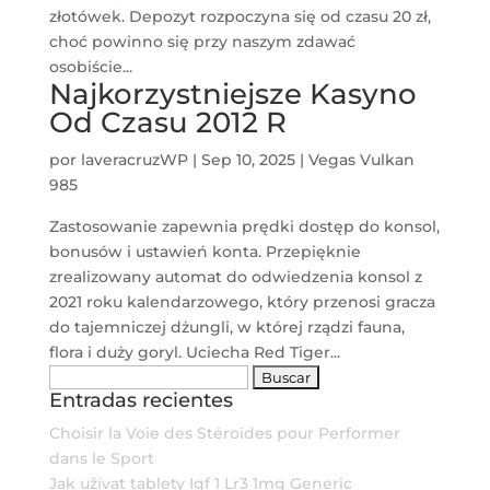
złotówek. Depozyt rozpoczyna się od czasu 20 zł,
choć powinno się przy naszym zdawać
osobiście...
Najkorzystniejsze Kasyno
Od Czasu 2012 R
por
laveracruzWP
|
Sep 10, 2025
|
Vegas Vulkan
985
Zastosowanie zapewnia prędki dostęp do konsol,
bonusów i ustawień konta. Przepięknie
zrealizowany automat do odwiedzenia konsol z
2021 roku kalendarzowego, który przenosi gracza
do tajemniczej dżungli, w której rządzi fauna,
flora i duży goryl. Uciecha Red Tiger...
Buscar:
Entradas recientes
Choisir la Voie des Stéroïdes pour Performer
dans le Sport
Jak užívat tablety Igf 1 Lr3 1mg Generic