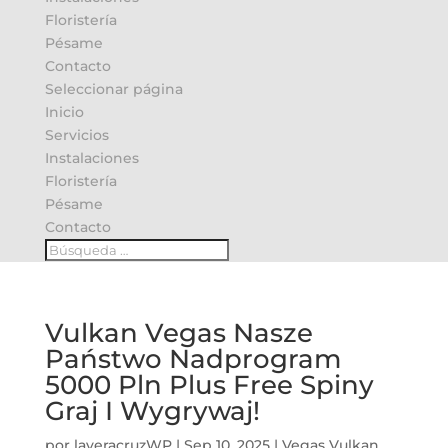
Floristería
Pésame
Contacto
Seleccionar página
Inicio
Servicios
Instalaciones
Floristería
Pésame
Contacto
Vulkan Vegas Nasze
Państwo Nadprogram
5000 Pln Plus Free Spiny
Graj I Wygrywaj!
por
laveracruzWP
|
Sep 10, 2025
|
Vegas Vulkan