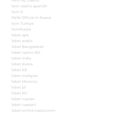
1Win AZ Casino
1win casino spanish
1win fr
1WIN Official In Russia
1win Turkiye
1winRussia
1xbet apk
1xbet arabic
1xbet Bangladesh
1xbet casino BD
1xbet india
1xbet Korea
1xbet KR
1xbet malaysia
1xbet Morocco
1xbet pt
1xbet RU
1xbet russian
1xbet russian1
1xbet-online-casino.com