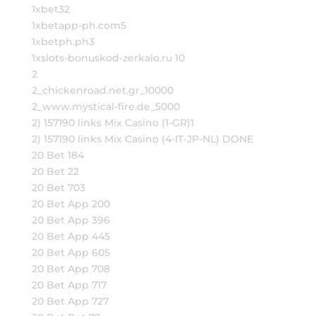
1xbet32
1xbetapp-ph.com5
1xbetph.ph3
1xslots-bonuskod-zerkalo.ru 10
2
2_chickenroad.net.gr_10000
2_www.mystical-fire.de_5000
2) 157190 links Mix Casino (1-GR)1
2) 157190 links Mix Casino (4-IT-JP-NL) DONE
20 Bet 184
20 Bet 22
20 Bet 703
20 Bet App 200
20 Bet App 396
20 Bet App 445
20 Bet App 605
20 Bet App 708
20 Bet App 717
20 Bet App 727