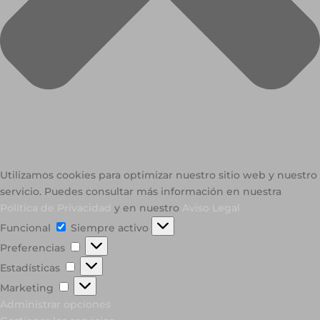
Utilizamos cookies para optimizar nuestro sitio web y nuestro
servicio. Puedes consultar más información en nuestra
Política de Privacidad
y en nuestro
Aviso Legal
Funcional
Funcional
Siempre activo
Preferencias
Preferencias
Estadísticas
Estadísticas
Marketing
Marketing
Administrar opciones