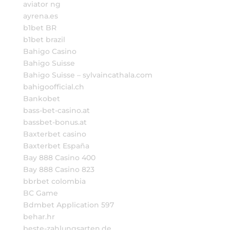
aviator ng
ayrena.es
b1bet BR
b1bet brazil
Bahigo Casino
Bahigo Suisse
Bahigo Suisse – sylvaincathala.com
bahigoofficial.ch
Bankobet
bass-bet-casino.at
bassbet-bonus.at
Baxterbet casino
Baxterbet España
Bay 888 Casino 400
Bay 888 Casino 823
bbrbet colombia
BC Game
Bdmbet Application 597
behar.hr
beste-zahlungsarten.de