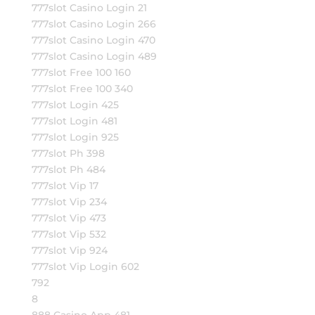
777slot Casino Login 21
777slot Casino Login 266
777slot Casino Login 470
777slot Casino Login 489
777slot Free 100 160
777slot Free 100 340
777slot Login 425
777slot Login 481
777slot Login 925
777slot Ph 398
777slot Ph 484
777slot Vip 17
777slot Vip 234
777slot Vip 473
777slot Vip 532
777slot Vip 924
777slot Vip Login 602
792
8