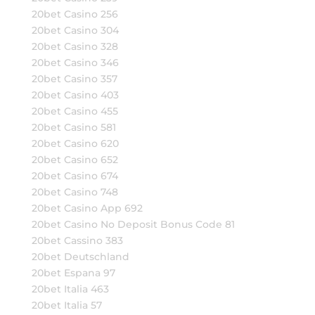
20bet Casino 256
20bet Casino 304
20bet Casino 328
20bet Casino 346
20bet Casino 357
20bet Casino 403
20bet Casino 455
20bet Casino 581
20bet Casino 620
20bet Casino 652
20bet Casino 674
20bet Casino 748
20bet Casino App 692
20bet Casino No Deposit Bonus Code 81
20bet Cassino 383
20bet Deutschland
20bet Espana 97
20bet Italia 463
20bet Italia 57