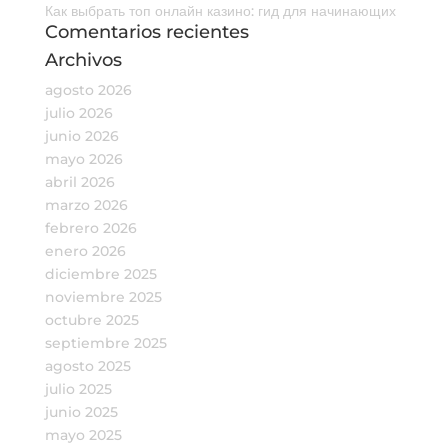
Как выбрать топ онлайн казино: гид для начинающих
Comentarios recientes
Archivos
agosto 2026
julio 2026
junio 2026
mayo 2026
abril 2026
marzo 2026
febrero 2026
enero 2026
diciembre 2025
noviembre 2025
octubre 2025
septiembre 2025
agosto 2025
julio 2025
junio 2025
mayo 2025