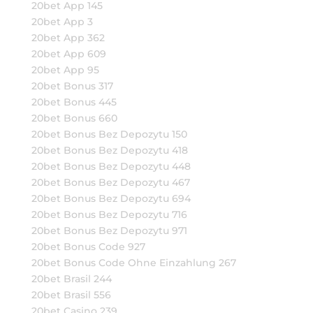
20bet App 145
20bet App 3
20bet App 362
20bet App 609
20bet App 95
20bet Bonus 317
20bet Bonus 445
20bet Bonus 660
20bet Bonus Bez Depozytu 150
20bet Bonus Bez Depozytu 418
20bet Bonus Bez Depozytu 448
20bet Bonus Bez Depozytu 467
20bet Bonus Bez Depozytu 694
20bet Bonus Bez Depozytu 716
20bet Bonus Bez Depozytu 971
20bet Bonus Code 927
20bet Bonus Code Ohne Einzahlung 267
20bet Brasil 244
20bet Brasil 556
20bet Casino 239