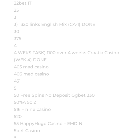
22bet IT
25
3
3) 1320 links English Mix (CA-1) DONE
30
375
4
4 WEKS TASK) 1100 over 4 weeks Croatia Casino
(WEK 4) DONE
405 mad casino
406 mad casino
431
5
50 Free Spins No Deposit Ggbet 330
50%A 50 Z
516 – nine casino
520
55 HappyHugo Casino – EMD N
5bet Casino
6