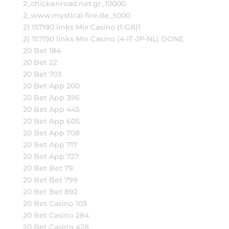
2_chickenroad.net.gr_10000
2_www.mystical-fire.de_5000
2) 157190 links Mix Casino (1-GR)1
2) 157190 links Mix Casino (4-IT-JP-NL) DONE
20 Bet 184
20 Bet 22
20 Bet 703
20 Bet App 200
20 Bet App 396
20 Bet App 445
20 Bet App 605
20 Bet App 708
20 Bet App 717
20 Bet App 727
20 Bet Bet 79
20 Bet Bet 799
20 Bet Bet 892
20 Bet Casino 103
20 Bet Casino 284
20 Bet Casino 428