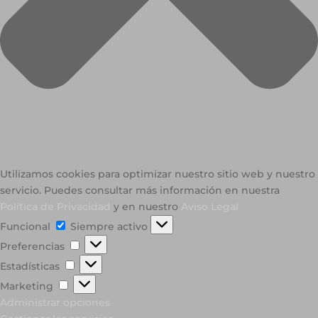
Utilizamos cookies para optimizar nuestro sitio web y nuestro
servicio. Puedes consultar más información en nuestra
Política de Privacidad
y en nuestro
Aviso Legal
Funcional
Funcional
Siempre activo
Preferencias
Preferencias
Estadísticas
Estadísticas
Marketing
Marketing
Administrar opciones