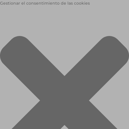
Gestionar el consentimiento de las cookies