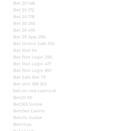
Bet 20 148
Bet 20 172
Bet 20 178
Bet 20 293
Bet 20 419
Bet 20 App 296
Bet Online Safe 335
Bet Riot 94
Bet Riot Login 295
Bet Riot Login 417
Bet Riot Login 891
Bet Safe Bet 73
Bet Win 188 363
bet-on-red-casino.at
Bet20 60
Bet365 Suisse
Betcleo Casino
Betclic Suisse
Betninja