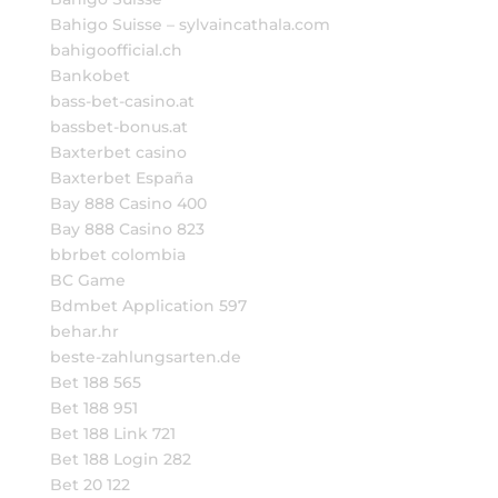
Bahigo Suisse – sylvaincathala.com
bahigoofficial.ch
Bankobet
bass-bet-casino.at
bassbet-bonus.at
Baxterbet casino
Baxterbet España
Bay 888 Casino 400
Bay 888 Casino 823
bbrbet colombia
BC Game
Bdmbet Application 597
behar.hr
beste-zahlungsarten.de
Bet 188 565
Bet 188 951
Bet 188 Link 721
Bet 188 Login 282
Bet 20 122