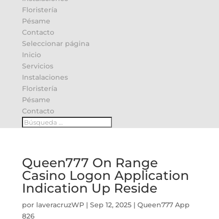
Floristería
Pésame
Contacto
Seleccionar página
Inicio
Servicios
Instalaciones
Floristería
Pésame
Contacto
Queen777 On Range
Casino Logon Application
Indication Up Reside
por
laveracruzWP
|
Sep 12, 2025
|
Queen777 App
826