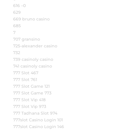
616 –0
629
669 bruno casino
685
7
707 gransino
725-alexander casino
732
739 casinoly casino
741 casinoly casino
777 Slot 467
777 Slot 761
777 Slot Game 121
777 Slot Game 773
777 Slot Vip 418
777 Slot Vip 973
777 Tadhana Slot 974
777slot Casino Login 101
777slot Casino Login 146