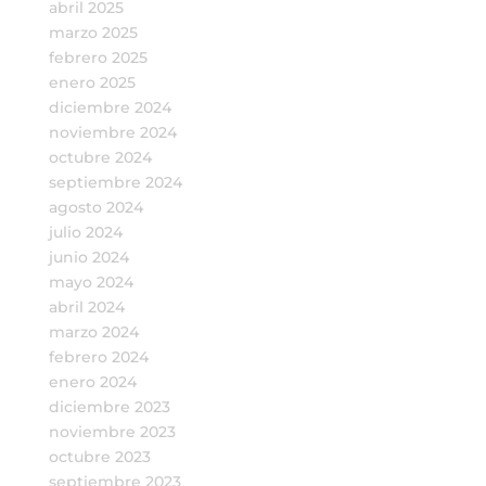
abril 2025
marzo 2025
febrero 2025
enero 2025
diciembre 2024
noviembre 2024
octubre 2024
septiembre 2024
agosto 2024
julio 2024
junio 2024
mayo 2024
abril 2024
marzo 2024
febrero 2024
enero 2024
diciembre 2023
noviembre 2023
octubre 2023
septiembre 2023