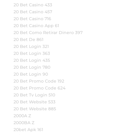
20 Bet Casino 433
20 Bet Casino 457
20 Bet Casino 716
20 Bet Casino App 61
20 Bet Como Retirar Dinero 397
20 Bet De 861
20 Bet Login 321
20 Bet Login 363
20 Bet Login 435
20 Bet Login 780
20 Bet Login 90
20 Bet Promo Code 192
20 Bet Promo Code 624
20 Bet Tv Login 510
20 Bet Website 533
20 Bet Website 885
2000A Z
2000BA Z
20bet Apk 161