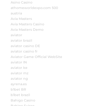
Asino Casino
athomeworldexpo.com 500
austria
Avia Masters
Avia Masters Casino
Avia Masters Demo
aviator
aviator brazil
aviator casino DE
aviator casino fr
Aviator Game Official WebSite
aviator IN
aviator ke
aviator mz
aviator ng
ayrena.es
b1bet BR
b1bet brazil
Bahigo Casino
Bahigo Suisse