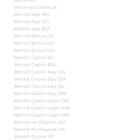
Betonred
betonred-casino.at
Betriot App 184
Betriot App 527
Betriot App 822
Betriot Bonus 210
Betriot Bonus 533
Betriot Bonus 544
Betriot Casino 50
Betriot Casino 854
Betriot Casino Italy 124
Betriot Casino Italy 324
Betriot Casino Italy 38
Betriot Casino Italy 596
Betriot Casino Login 283
Betriot Casino Login 438
Betriot Casino Login 683
Betriot No Deposit 202
Betriot No Deposit 416
Betriot Online 197