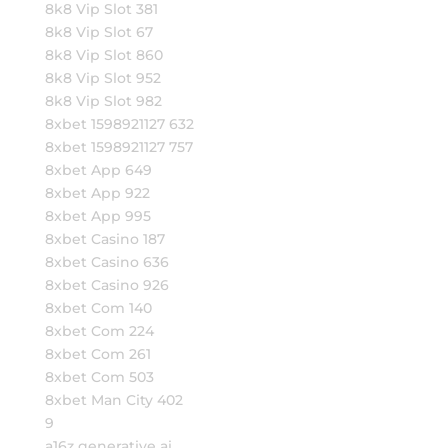
8k8 Vip Slot 381
8k8 Vip Slot 67
8k8 Vip Slot 860
8k8 Vip Slot 952
8k8 Vip Slot 982
8xbet 1598921127 632
8xbet 1598921127 757
8xbet App 649
8xbet App 922
8xbet App 995
8xbet Casino 187
8xbet Casino 636
8xbet Casino 926
8xbet Com 140
8xbet Com 224
8xbet Com 261
8xbet Com 503
8xbet Man City 402
9
a16z generative ai