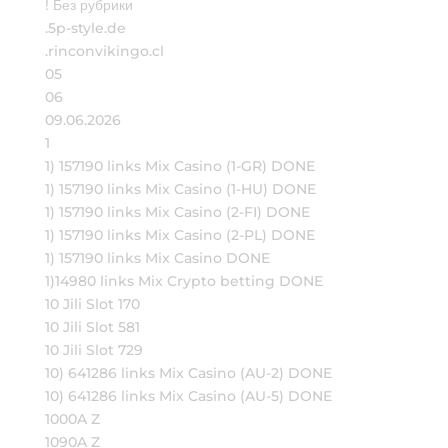
! Без рубрики
.5p-style.de
.rinconvikingo.cl
05
06
09.06.2026
1
1) 157190 links Mix Casino (1-GR) DONE
1) 157190 links Mix Casino (1-HU) DONE
1) 157190 links Mix Casino (2-FI) DONE
1) 157190 links Mix Casino (2-PL) DONE
1) 157190 links Mix Casino DONE
1)14980 links Mix Crypto betting DONE
10 Jili Slot 170
10 Jili Slot 581
10 Jili Slot 729
10) 641286 links Mix Casino (AU-2) DONE
10) 641286 links Mix Casino (AU-5) DONE
1000A Z
1090A Z