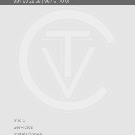
987 60 28 38 | 987 61 70 01
Inicio
Servicios
Instalaciones