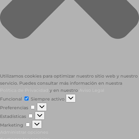
Utilizamos cookies para optimizar nuestro sitio web y nuestro
servicio. Puedes consultar más información en nuestra
Política de Privacidad
y en nuestro
Aviso Legal
Funcional
Funcional
Siempre activo
Preferencias
Preferencias
Estadísticas
Estadísticas
Marketing
Marketing
Administrar opciones