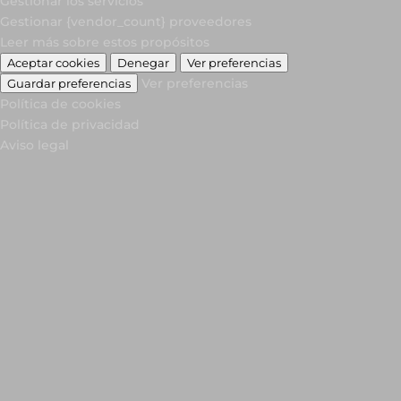
Gestionar los servicios
Gestionar {vendor_count} proveedores
Leer más sobre estos propósitos
Aceptar cookies
Denegar
Ver preferencias
Ver preferencias
Guardar preferencias
Política de cookies
Política de privacidad
Aviso legal