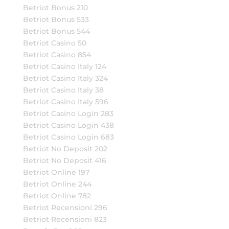
Betriot Bonus 210
Betriot Bonus 533
Betriot Bonus 544
Betriot Casino 50
Betriot Casino 854
Betriot Casino Italy 124
Betriot Casino Italy 324
Betriot Casino Italy 38
Betriot Casino Italy 596
Betriot Casino Login 283
Betriot Casino Login 438
Betriot Casino Login 683
Betriot No Deposit 202
Betriot No Deposit 416
Betriot Online 197
Betriot Online 244
Betriot Online 782
Betriot Recensioni 296
Betriot Recensioni 823