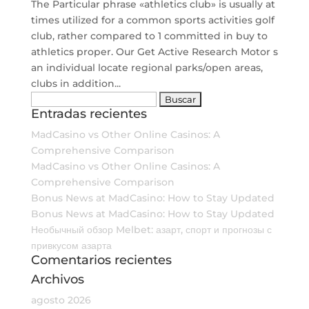
The Particular phrase «athletics club» is usually at
times utilized for a common sports activities golf
club, rather compared to 1 committed in buy to
athletics proper. Our Get Active Research Motor s
an individual locate regional parks/open areas,
clubs in addition...
Buscar:
Entradas recientes
MadCasino vs Other Online Casinos: A
Comprehensive Comparison
MadCasino vs Other Online Casinos: A
Comprehensive Comparison
Bonus News at MadCasino: How to Stay Updated
Bonus News at MadCasino: How to Stay Updated
Необычный обзор Melbet: азарт, спорт и прогнозы с
привкусом азарта
Comentarios recientes
Archivos
agosto 2026