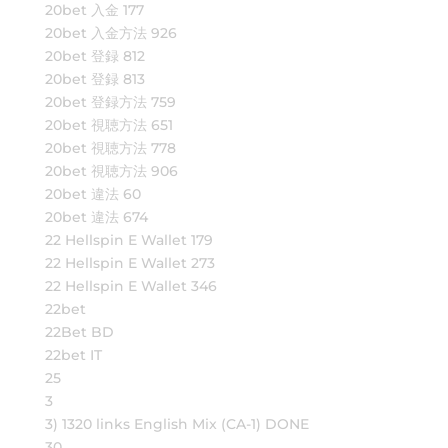
20bet 入金 177
20bet 入金方法 926
20bet 登録 812
20bet 登録 813
20bet 登録方法 759
20bet 視聴方法 651
20bet 視聴方法 778
20bet 視聴方法 906
20bet 違法 60
20bet 違法 674
22 Hellspin E Wallet 179
22 Hellspin E Wallet 273
22 Hellspin E Wallet 346
22bet
22Bet BD
22bet IT
25
3
3) 1320 links English Mix (CA-1) DONE
30