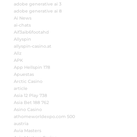
adobe generative ai 3
adobe generative ai 8
Ai News
ai-chats
Aif3aib6footahd
Allyspin
allyspin-casino.at
Allz
APK
App Hellspin 178
Apuestas
Arctic Casino
article
Asia 12 Play 738
Asia Bet 188 762
Asino Casino
athomeworldexpo.com 500
austria
Avia Masters