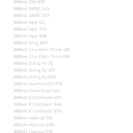
188bet 250 939
188bet 68183 342
188bet 68183 369
188bet App 122
188bet App 770
188bet App 838
188bet Blog 667
188bet Cho Dien Thoai 481
188bet Cho Dien Thoai 619
188bet Dang Ky 35
188bet Dang Ky 519
188bet Dang Ky 639
188bet Danhbai123 972
188bet Download 144
188bet E Confiavel 497
188bet E Confiavel 842
188bet E Confiavel 870
188bet Hiphop 129
188bet Hiphop 608
188bet Hiphop 718