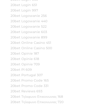
20bet Login 651
20bet Login 997
20bet Logowanie 256
20bet Logowanie 440
20bet Logowanie 522
20bet Logowanie 603
20bet Logowanie 899
20bet Online Casino 451
20bet Online Casino 500
20bet Opinie 187
20bet Opinie 618
20bet Opinie 709
20bet Pl 609
20bet Portugal 307
20bet Promo Code 165
20bet Promo Code 331
20bet Reviews 693
20bet Τηλεφωνο Επικοινωνιας 168
20bet Τηλεφωνο Επικοινωνιας 720