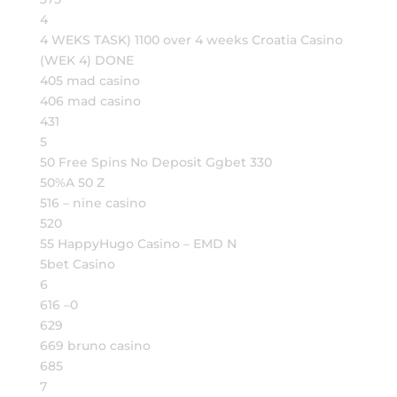
4
4 WEKS TASK) 1100 over 4 weeks Croatia Casino
(WEK 4) DONE
405 mad casino
406 mad casino
431
5
50 Free Spins No Deposit Ggbet 330
50%A 50 Z
516 – nine casino
520
55 HappyHugo Casino – EMD N
5bet Casino
6
616 –0
629
669 bruno casino
685
7