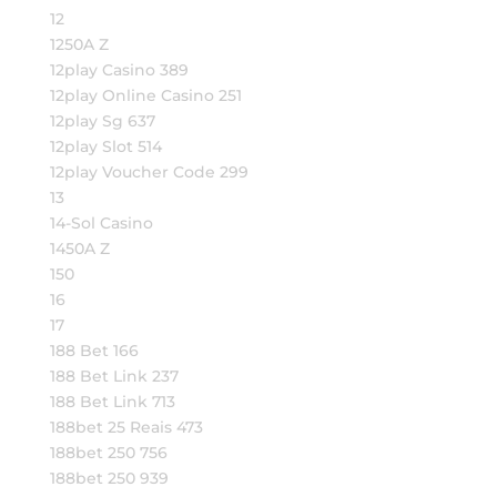
12
1250A Z
12play Casino 389
12play Online Casino 251
12play Sg 637
12play Slot 514
12play Voucher Code 299
13
14-Sol Casino
1450A Z
150
16
17
188 Bet 166
188 Bet Link 237
188 Bet Link 713
188bet 25 Reais 473
188bet 250 756
188bet 250 939