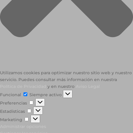
Utilizamos cookies para optimizar nuestro sitio web y nuestro
servicio. Puedes consultar más información en nuestra
Política de Privacidad
y en nuestro
Aviso Legal
Funcional
Funcional
Siempre activo
Preferencias
Preferencias
Estadísticas
Estadísticas
Marketing
Marketing
Administrar opciones