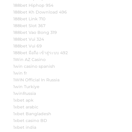
188bet Hiphop 954
188bet Kh Download 496
188bet Link 710
188bet Slot 367
188bet Vao Bong 319
188bet Vui 324
188bet Vui 69
188bet มือถือ เข้าสู่ระบบ 492
1Win AZ Casino
1win casino spanish
1win fr
1WIN Official In Russia
1win Turkiye
1winRussia
1xbet apk
1xbet arabic
1xbet Bangladesh
1xbet casino BD
1xbet india