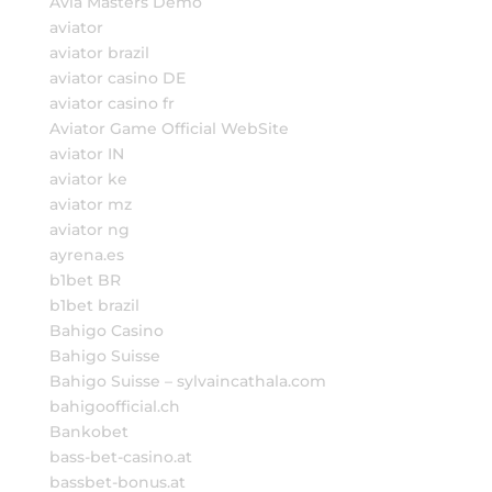
Avia Masters Demo
aviator
aviator brazil
aviator casino DE
aviator casino fr
Aviator Game Official WebSite
aviator IN
aviator ke
aviator mz
aviator ng
ayrena.es
b1bet BR
b1bet brazil
Bahigo Casino
Bahigo Suisse
Bahigo Suisse – sylvaincathala.com
bahigoofficial.ch
Bankobet
bass-bet-casino.at
bassbet-bonus.at