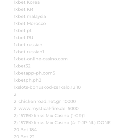
1xbet Korea
1xbet KR
1xbet malaysia
1xbet Morocco
1xbet pt
1xbet RU
1xbet russian
1xbet russian1
1xbet-online-casino.com
1xbet32
1xbetapp-ph.com5
1xbetph.ph3
1xslots-bonuskod-zerkalo.ru 10
2
2_chickenroad.net.gr_10000
2_www.mystical-fire.de_5000
2) 157190 links Mix Casino (1-GR)1
2) 157190 links Mix Casino (4-IT-JP-NL) DONE
20 Bet 184
20 Bet 22