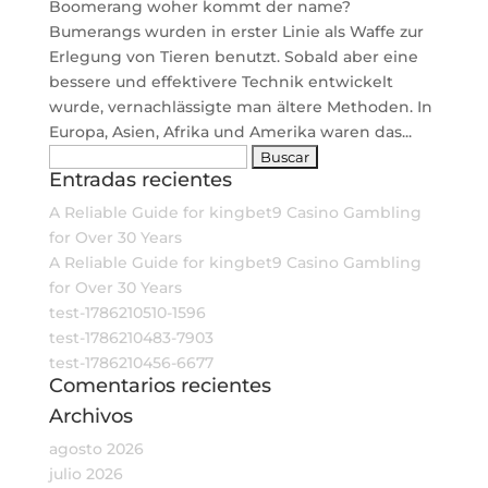
Boomerang woher kommt der name?
Bumerangs wurden in erster Linie als Waffe zur
Erlegung von Tieren benutzt. Sobald aber eine
bessere und effektivere Technik entwickelt
wurde, vernachlässigte man ältere Methoden. In
Europa, Asien, Afrika und Amerika waren das...
Buscar:
Entradas recientes
A Reliable Guide for kingbet9 Casino Gambling
for Over 30 Years
A Reliable Guide for kingbet9 Casino Gambling
for Over 30 Years
test-1786210510-1596
test-1786210483-7903
test-1786210456-6677
Comentarios recientes
Archivos
agosto 2026
julio 2026