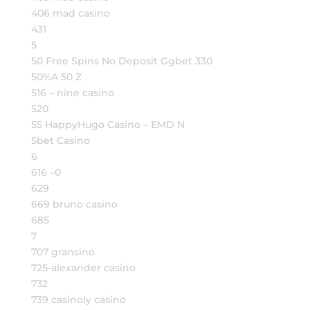
406 mad casino
431
5
50 Free Spins No Deposit Ggbet 330
50%A 50 Z
516 – nine casino
520
55 HappyHugo Casino – EMD N
5bet Casino
6
616 –0
629
669 bruno casino
685
7
707 gransino
725-alexander casino
732
739 casinoly casino