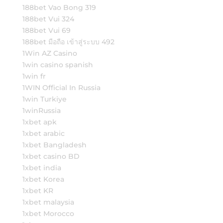
188bet Vao Bong 319
188bet Vui 324
188bet Vui 69
188bet มือถือ เข้าสู่ระบบ 492
1Win AZ Casino
1win casino spanish
1win fr
1WIN Official In Russia
1win Turkiye
1winRussia
1xbet apk
1xbet arabic
1xbet Bangladesh
1xbet casino BD
1xbet india
1xbet Korea
1xbet KR
1xbet malaysia
1xbet Morocco