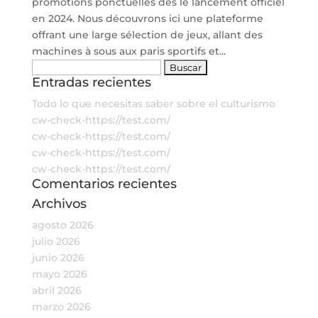
promotions ponctuelles dès le lancement officiel
en 2024. Nous découvrons ici une plateforme
offrant une large sélection de jeux, allant des
machines à sous aux paris sportifs et...
Buscar:
Entradas recientes
Todo lo que necesitas saber sobre el culturismo
cw-check-https://test.com/
cw-check-https://test.com/
cw-check-https://test.com/
cw-check-https://test.com/
Comentarios recientes
Archivos
agosto 2026
julio 2026
junio 2026
mayo 2026
abril 2026
marzo 2026