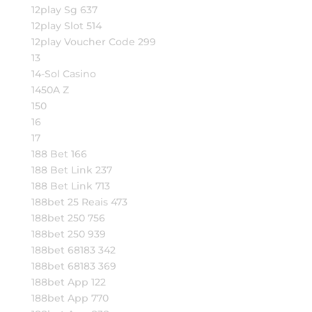
12play Sg 637
12play Slot 514
12play Voucher Code 299
13
14-Sol Casino
1450A Z
150
16
17
188 Bet 166
188 Bet Link 237
188 Bet Link 713
188bet 25 Reais 473
188bet 250 756
188bet 250 939
188bet 68183 342
188bet 68183 369
188bet App 122
188bet App 770