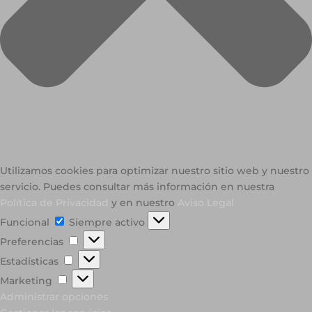
Utilizamos cookies para optimizar nuestro sitio web y nuestro
servicio. Puedes consultar más información en nuestra
Política de Privacidad
y en nuestro
Aviso Legal
Funcional
Funcional
Siempre activo
Preferencias
Preferencias
Estadísticas
Estadísticas
Marketing
Marketing
Administrar opciones