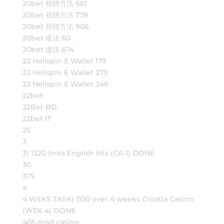
20bet 視聴方法 651
20bet 視聴方法 778
20bet 視聴方法 906
20bet 違法 60
20bet 違法 674
22 Hellspin E Wallet 179
22 Hellspin E Wallet 273
22 Hellspin E Wallet 346
22bet
22Bet BD
22bet IT
25
3
3) 1320 links English Mix (CA-1) DONE
30
375
4
4 WEKS TASK) 1100 over 4 weeks Croatia Casino
(WEK 4) DONE
405 mad casino