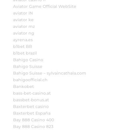
Aviator Game Official WebSite
aviator IN
aviator ke
aviator mz
aviator ng
ayrena.es
b1bet BR
b1bet brazil
Bahigo Casino
Bahigo Suisse
Bahigo Suisse – sylvaincathala.com
bahigoofficial.ch
Bankobet
bass-bet-casino.at
bassbet-bonus.at
Baxterbet casino
Baxterbet España
Bay 888 Casino 400
Bay 888 Casino 823