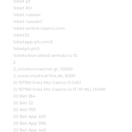
1xbet pt
1xbet RU
1xbet russian
1xbet russian1
1xbet-online-casino.com
1xbet32
1xbetapp-ph.com5
1xbetph.ph3
1xslots-bonuskod-zerkalo.ru 10
2
2_chickenroad.net.gr_10000
2_www.mystical-fire.de_5000
2) 157190 links Mix Casino (1-GR)1
2) 157190 links Mix Casino (4-IT-JP-NL) DONE
20 Bet 184
20 Bet 22
20 Bet 703
20 Bet App 200
20 Bet App 396
20 Bet App 445