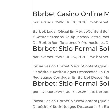
Bbrbet Casino Online M
por
laveracruzWP
|
Jul 26, 2026
|
mx-bbrbet
Bbrbet: Lugar Oficial En MéxicoContentBo
Y RetiroMercados De ApuestasNuestro Pact
De BbrbetBonificaciones Y Promociones De
Bbrbet: Sitio Formal S
por
laveracruzWP
|
Jul 24, 2026
|
mx-bbrbet
Iniciar Sesión Bbrbet MéxicoContent¿qué 
Depósito Y RetiroJuegos Destacados En B
Registrarse Con Jugar En Bbrbet Desde Méx
Bbrbet: Sitio Formal S
por
laveracruzWP
|
Jul 24, 2026
|
mx-bbrbet
Iniciar Sesión Bbrbet MéxicoContent¿qué 
Depósito Y RetiroJuegos Destacados En B