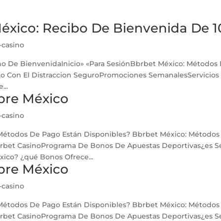
éxico: Recibo De Bienvenida De 
-casino
no De BienvenidaInicio» «Para SesiónBbrbet México: Métodos
o Con El Distraccion SeguroPromociones SemanalesServicios 
...
obre México
-casino
Métodos De Pago Están Disponibles? Bbrbet México: Métodos
brbet CasinoPrograma De Bonos De Apuestas Deportivas¿es S
ico? ¿qué Bonos Ofrece...
obre México
-casino
Métodos De Pago Están Disponibles? Bbrbet México: Métodos
brbet CasinoPrograma De Bonos De Apuestas Deportivas¿es S