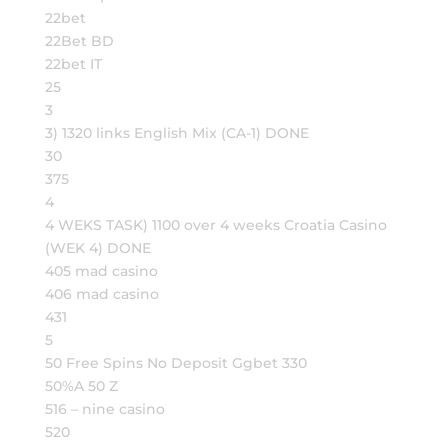
22bet
22Bet BD
22bet IT
25
3
3) 1320 links English Mix (CA-1) DONE
30
375
4
4 WEKS TASK) 1100 over 4 weeks Croatia Casino
(WEK 4) DONE
405 mad casino
406 mad casino
431
5
50 Free Spins No Deposit Ggbet 330
50%A 50 Z
516 – nine casino
520