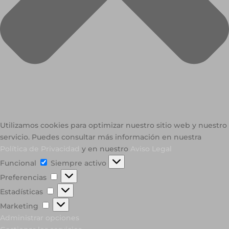
Utilizamos cookies para optimizar nuestro sitio web y nuestro
servicio. Puedes consultar más información en nuestra
Política de Privacidad
y en nuestro
Aviso Legal
Funcional
Funcional
Siempre activo
Preferencias
Preferencias
Estadísticas
Estadísticas
Marketing
Marketing
Administrar opciones