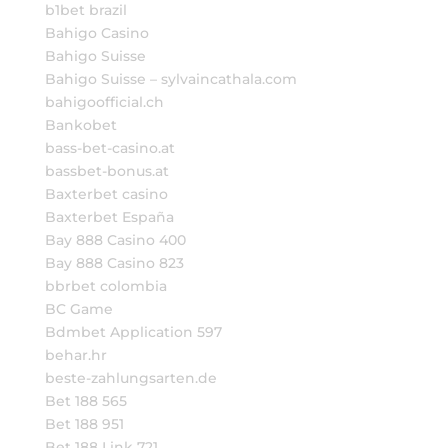
b1bet brazil
Bahigo Casino
Bahigo Suisse
Bahigo Suisse – sylvaincathala.com
bahigoofficial.ch
Bankobet
bass-bet-casino.at
bassbet-bonus.at
Baxterbet casino
Baxterbet España
Bay 888 Casino 400
Bay 888 Casino 823
bbrbet colombia
BC Game
Bdmbet Application 597
behar.hr
beste-zahlungsarten.de
Bet 188 565
Bet 188 951
Bet 188 Link 721