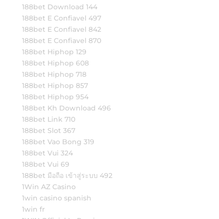
188bet Download 144
188bet E Confiavel 497
188bet E Confiavel 842
188bet E Confiavel 870
188bet Hiphop 129
188bet Hiphop 608
188bet Hiphop 718
188bet Hiphop 857
188bet Hiphop 954
188bet Kh Download 496
188bet Link 710
188bet Slot 367
188bet Vao Bong 319
188bet Vui 324
188bet Vui 69
188bet มือถือ เข้าสู่ระบบ 492
1Win AZ Casino
1win casino spanish
1win fr