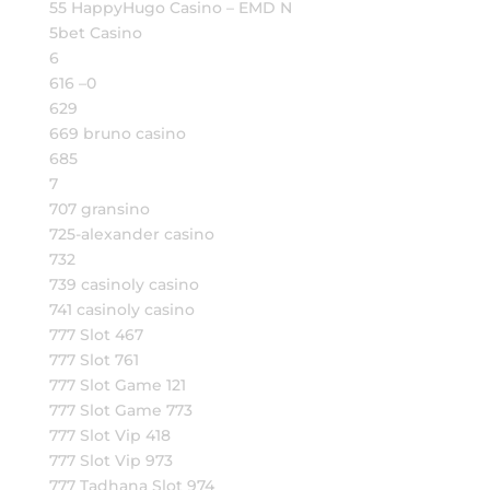
55 HappyHugo Casino – EMD N
5bet Casino
6
616 –0
629
669 bruno casino
685
7
707 gransino
725-alexander casino
732
739 casinoly casino
741 casinoly casino
777 Slot 467
777 Slot 761
777 Slot Game 121
777 Slot Game 773
777 Slot Vip 418
777 Slot Vip 973
777 Tadhana Slot 974