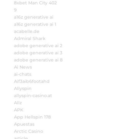
8xbet Man City 402
9
a16z generative ai
a16z generative ai 1
acabelle.de
Admiral Shark
adobe generative ai 2
adobe generative ai 3
adobe generative ai 8
Ai News
ai-chats
Aif3aib6footahd
Allyspin
allyspin-casino.at
Allz
APK
App Hellspin 178
Apuestas
Arctic Casino
article