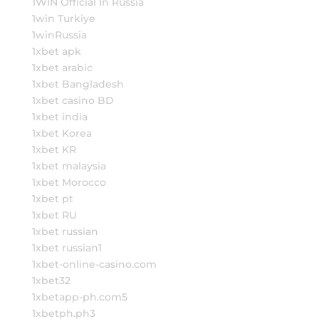
1WIN Official In Russia
1win Turkiye
1winRussia
1xbet apk
1xbet arabic
1xbet Bangladesh
1xbet casino BD
1xbet india
1xbet Korea
1xbet KR
1xbet malaysia
1xbet Morocco
1xbet pt
1xbet RU
1xbet russian
1xbet russian1
1xbet-online-casino.com
1xbet32
1xbetapp-ph.com5
1xbetph.ph3