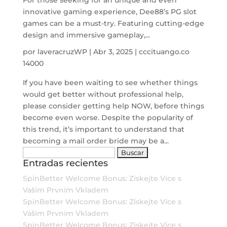
For those seeking for an unique and even
innovative gaming experience, Dee88’s PG slot
games can be a must-try. Featuring cutting-edge
design and immersive gameplay,...
por
laveracruzWP
|
Abr 3, 2025
|
cccituango.co
14000
If you have been waiting to see whether things
would get better without professional help,
please consider getting help NOW, before things
become even worse. Despite the popularity of
this trend, it’s important to understand that
becoming a mail order bride may be a...
Buscar:
Entradas recientes
SpinBetter Welcome Bonus: Získejte Více s
Vaším Prvním Vkladem
SpinBetter Welcome Bonus: Získejte Více s
Vaším Prvním Vkladem
SpinBetter Welcome Bonus: Získejte Více s