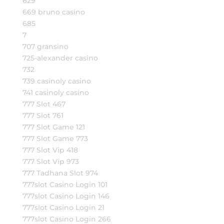
629
669 bruno casino
685
7
707 gransino
725-alexander casino
732
739 casinoly casino
741 casinoly casino
777 Slot 467
777 Slot 761
777 Slot Game 121
777 Slot Game 773
777 Slot Vip 418
777 Slot Vip 973
777 Tadhana Slot 974
777slot Casino Login 101
777slot Casino Login 146
777slot Casino Login 21
777slot Casino Login 266