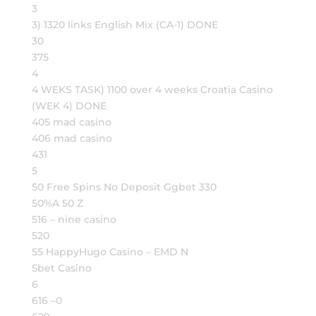
3
3) 1320 links English Mix (CA-1) DONE
30
375
4
4 WEKS TASK) 1100 over 4 weeks Croatia Casino
(WEK 4) DONE
405 mad casino
406 mad casino
431
5
50 Free Spins No Deposit Ggbet 330
50%A 50 Z
516 – nine casino
520
55 HappyHugo Casino – EMD N
5bet Casino
6
616 –0