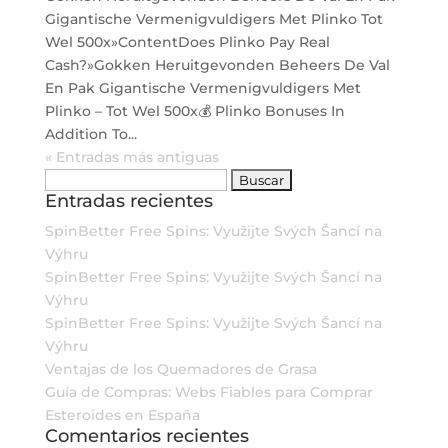
Gigantische Vermenigvuldigers Met Plinko Tot
Wel 500x»ContentDoes Plinko Pay Real
Cash?»Gokken Heruitgevonden Beheers De Val
En Pak Gigantische Vermenigvuldigers Met
Plinko – Tot Wel 500x💰 Plinko Bonuses In
Addition To...
« Entradas más antiguas
Buscar:
Entradas recientes
SpinBetter Free Spins: Využijte Svých Šancí na
Výhru
SpinBetter Free Spins: Využijte Svých Šancí na
Výhru
SpinBetter Free Spins: Využijte Svých Šancí na
Výhru
Ventajas de los Quemadores de Grasa
Guía de Compras: Webs Fiables para Comprar
Esteroides en España
Comentarios recientes