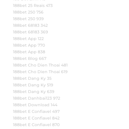
188bet 25 Reais 473
188bet 250 756
188bet 250 939
188bet 68183 342
188bet 68183 369
188bet App 122
188bet App 770
188bet App 838
188bet Blog 667
188bet Cho Dien Thoai 481
188bet Cho Dien Thoai 619
188bet Dang Ky 35
188bet Dang Ky 519
188bet Dang Ky 639
188bet Danhbai123 972
188bet Download 144
188bet E Confiavel 497
188bet E Confiavel 842
188bet E Confiavel 870