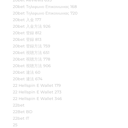
20bet Reviews 693
20bet Τηλεφωνο Επικοινωνιας 168
20bet Τηλεφωνο Επικοινωνιας 720
20bet 入金 177
20bet 入金方法 926
20bet 登録 812
20bet 登録 813
20bet 登録方法 759
20bet 視聴方法 651
20bet 視聴方法 778
20bet 視聴方法 906
20bet 違法 60
20bet 違法 674
22 Hellspin E Wallet 179
22 Hellspin E Wallet 273
22 Hellspin E Wallet 346
22bet
22Bet BD
22bet IT
25