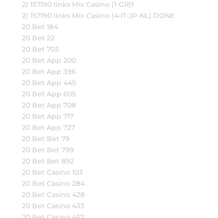
2) 157190 links Mix Casino (1-GR)1
2) 157190 links Mix Casino (4-IT-JP-NL) DONE
20 Bet 184
20 Bet 22
20 Bet 703
20 Bet App 200
20 Bet App 396
20 Bet App 445
20 Bet App 605
20 Bet App 708
20 Bet App 717
20 Bet App 727
20 Bet Bet 79
20 Bet Bet 799
20 Bet Bet 892
20 Bet Casino 103
20 Bet Casino 284
20 Bet Casino 428
20 Bet Casino 433
20 Bet Casino 457