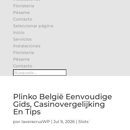
Floristería
Pésame
Contacto
Seleccionar página
Inicio
Servicios
Instalaciones
Floristería
Pésame
Contacto
Plinko België Eenvoudige
Gids, Casinovergelijking
En Tips
por
laveracruzWP
|
Jul 9, 2026
|
Slots`