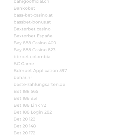
bahigoofficial.ch
Bankobet
bass-bet-casino.at
bassbet-bonus.at
Baxterbet casino
Baxterbet España
Bay 888 Casino 400
Bay 888 Casino 823
bbrbet colombia
BC Game
Bdmbet Application 597
behar.hr
beste-zahlungsarten.de
Bet 188 565
Bet 188 951
Bet 188 Link 721
Bet 188 Login 282
Bet 20 122
Bet 20 148
Bet 20 172