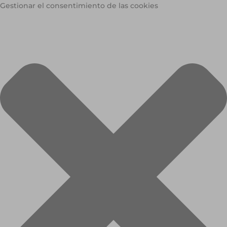
Gestionar el consentimiento de las cookies