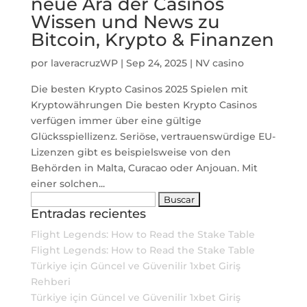
neue Ära der Casinos
Wissen und News zu
Bitcoin, Krypto & Finanzen
por
laveracruzWP
|
Sep 24, 2025
|
NV casino
Die besten Krypto Casinos 2025 Spielen mit
Kryptowährungen Die besten Krypto Casinos
verfügen immer über eine gültige
Glücksspiellizenz. Seriöse, vertrauenswürdige EU-
Lizenzen gibt es beispielsweise von den
Behörden in Malta, Curacao oder Anjouan. Mit
einer solchen...
Buscar:
Entradas recientes
Flight Legends: How to Read the Stake Table
Flight Legends: How to Read the Stake Table
Türkiye için Güncel ve Güvenilir 1xbet Giriş
Rehberi
Türkiye için Güncel ve Güvenilir 1xbet Giriş