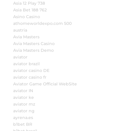
Asia 12 Play 738
Asia Bet 188 762
Asino Casino
athomeworldexpo.com 500
austria
Avia Masters
Avia Masters Casino
Avia Masters Demo
aviator
aviator brazil
aviator casino DE
aviator casino fr
Aviator Game Official WebSite
aviator IN
aviator ke
aviator mz
aviator ng
ayrena.es
b1bet BR