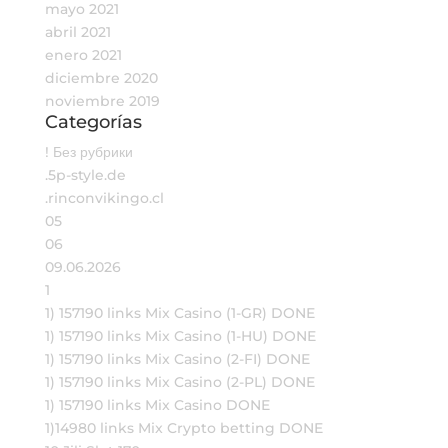
mayo 2021
abril 2021
enero 2021
diciembre 2020
noviembre 2019
Categorías
! Без рубрики
.5p-style.de
.rinconvikingo.cl
05
06
09.06.2026
1
1) 157190 links Mix Casino (1-GR) DONE
1) 157190 links Mix Casino (1-HU) DONE
1) 157190 links Mix Casino (2-FI) DONE
1) 157190 links Mix Casino (2-PL) DONE
1) 157190 links Mix Casino DONE
1)14980 links Mix Crypto betting DONE