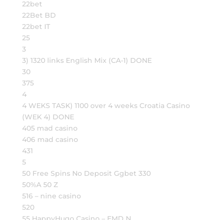
22bet
22Bet BD
22bet IT
25
3
3) 1320 links English Mix (CA-1) DONE
30
375
4
4 WEKS TASK) 1100 over 4 weeks Croatia Casino
(WEK 4) DONE
405 mad casino
406 mad casino
431
5
50 Free Spins No Deposit Ggbet 330
50%A 50 Z
516 – nine casino
520
55 HappyHugo Casino – EMD N