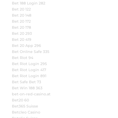
Bet 188 Login 282
Bet 20 122
Bet 20 148
Bet 20 172
Bet 20 178
Bet 20 293
Bet 20 419
Bet 20 App 296
Bet Online Safe 335
Bet Riot 94
Bet Riot Login 295
Bet Riot Login 417
Bet Riot Login 891
Bet Safe Bet 73
Bet Win 188 363
bet-on-red-casino.at
Bet20 60
Bet365 Suisse
Betcleo Casino