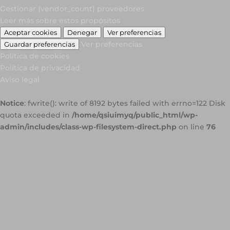
Gestionar {vendor_count} proveedores
Leer más sobre estos propósitos
Aceptar cookies
Denegar
Ver preferencias
Ver preferencias
Guardar preferencias
Política de cookies
Política de privacidad
Aviso legal
Notice
: fwrite(): write of 8192 bytes failed with errno=122 Disk
quota exceeded in
/home/qsiuimyq/public_html/wp-
admin/includes/class-wp-filesystem-direct.php
on line
76