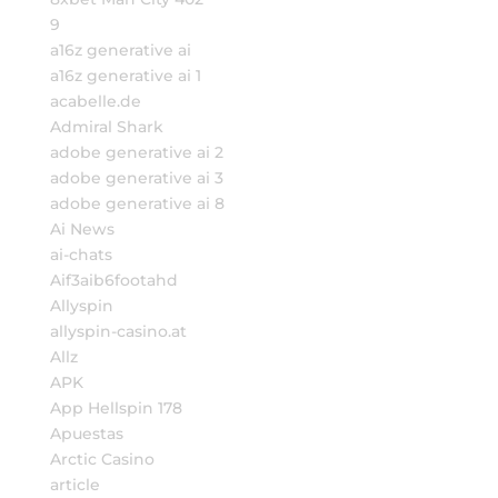
9
a16z generative ai
a16z generative ai 1
acabelle.de
Admiral Shark
adobe generative ai 2
adobe generative ai 3
adobe generative ai 8
Ai News
ai-chats
Aif3aib6footahd
Allyspin
allyspin-casino.at
Allz
APK
App Hellspin 178
Apuestas
Arctic Casino
article