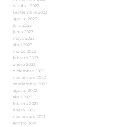
octubre 2023
septiembre 2023
agosto 2023
julio 2023
junio 2023
mayo 2023
abril 2023
marzo 2023
febrero 2023
enero 2023
diciembre 2022
noviembre 2022
septiembre 2022
agosto 2022
abril 2022
febrero 2022
enero 2022
noviembre 2021
agosto 2021