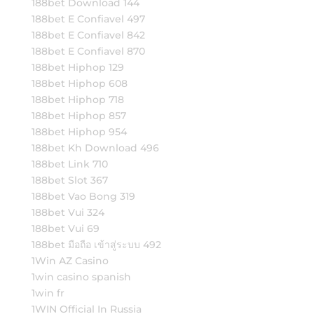
188bet Download 144
188bet E Confiavel 497
188bet E Confiavel 842
188bet E Confiavel 870
188bet Hiphop 129
188bet Hiphop 608
188bet Hiphop 718
188bet Hiphop 857
188bet Hiphop 954
188bet Kh Download 496
188bet Link 710
188bet Slot 367
188bet Vao Bong 319
188bet Vui 324
188bet Vui 69
188bet มือถือ เข้าสู่ระบบ 492
1Win AZ Casino
1win casino spanish
1win fr
1WIN Official In Russia