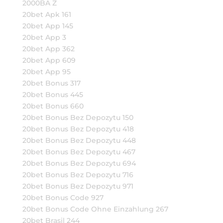
2000BA Z
20bet Apk 161
20bet App 145
20bet App 3
20bet App 362
20bet App 609
20bet App 95
20bet Bonus 317
20bet Bonus 445
20bet Bonus 660
20bet Bonus Bez Depozytu 150
20bet Bonus Bez Depozytu 418
20bet Bonus Bez Depozytu 448
20bet Bonus Bez Depozytu 467
20bet Bonus Bez Depozytu 694
20bet Bonus Bez Depozytu 716
20bet Bonus Bez Depozytu 971
20bet Bonus Code 927
20bet Bonus Code Ohne Einzahlung 267
20bet Brasil 244