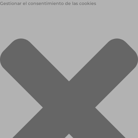
Gestionar el consentimiento de las cookies