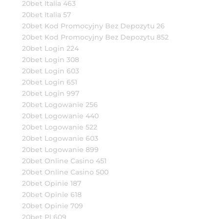
20bet Italia 463
20bet Italia 57
20bet Kod Promocyjny Bez Depozytu 26
20bet Kod Promocyjny Bez Depozytu 852
20bet Login 224
20bet Login 308
20bet Login 603
20bet Login 651
20bet Login 997
20bet Logowanie 256
20bet Logowanie 440
20bet Logowanie 522
20bet Logowanie 603
20bet Logowanie 899
20bet Online Casino 451
20bet Online Casino 500
20bet Opinie 187
20bet Opinie 618
20bet Opinie 709
20bet Pl 609