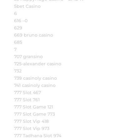
5bet Casino
6
616 –0
629
669 bruno casino
685
7
707 gransino
725-alexander casino
732
739 casinoly casino
741 casinoly casino
777 Slot 467
777 Slot 761
777 Slot Game 121
777 Slot Game 773
777 Slot Vip 418
777 Slot Vip 973
777 Tadhana Slot 974