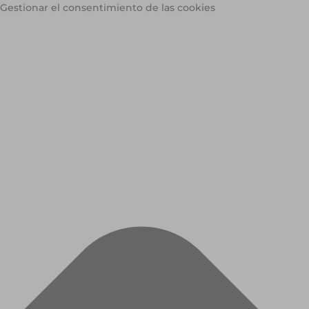
Gestionar el consentimiento de las cookies