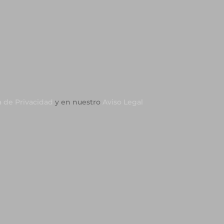
a de Privacidad
y en nuestro
Aviso Legal