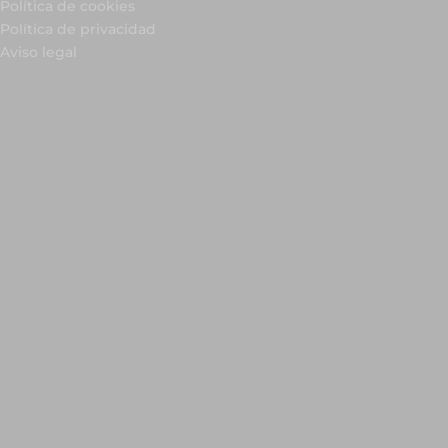
Política de cookies
Política de privacidad
Aviso legal