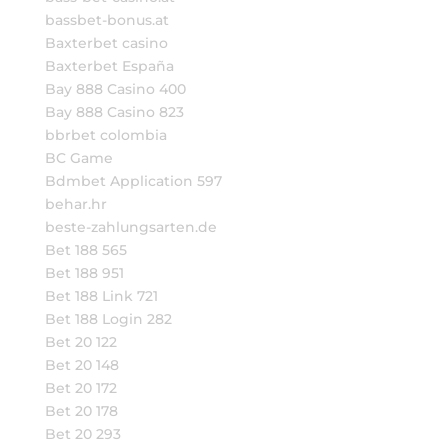
bassbet-bonus.at
Baxterbet casino
Baxterbet España
Bay 888 Casino 400
Bay 888 Casino 823
bbrbet colombia
BC Game
Bdmbet Application 597
behar.hr
beste-zahlungsarten.de
Bet 188 565
Bet 188 951
Bet 188 Link 721
Bet 188 Login 282
Bet 20 122
Bet 20 148
Bet 20 172
Bet 20 178
Bet 20 293