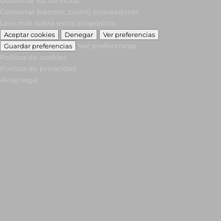
Gestionar los servicios
Gestionar {vendor_count} proveedores
Leer más sobre estos propósitos
Aceptar cookies
Denegar
Ver preferencias
Ver preferencias
Guardar preferencias
Política de cookies
Política de privacidad
Aviso legal