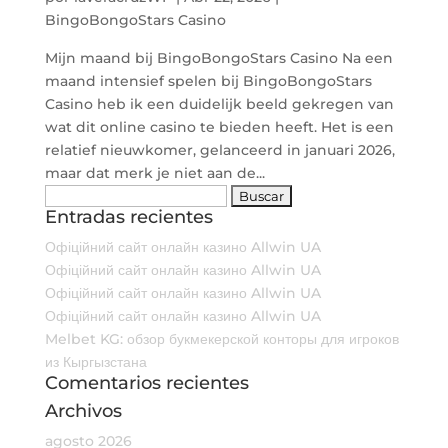
BingoBongoStars Casino
Mijn maand bij BingoBongoStars Casino Na een
maand intensief spelen bij BingoBongoStars
Casino heb ik een duidelijk beeld gekregen van
wat dit online casino te bieden heeft. Het is een
relatief nieuwkomer, gelanceerd in januari 2026,
maar dat merk je niet aan de...
Buscar:
Entradas recientes
Офіційний сайт онлайн казино Allwin UA
Офіційний сайт онлайн казино Allwin UA
Офіційний сайт онлайн казино Allwin UA
Офіційний сайт онлайн казино Allwin UA
Melbet KG: обзор букмекерской конторы для игроков
из Кыргызстана
Comentarios recientes
Archivos
agosto 2026