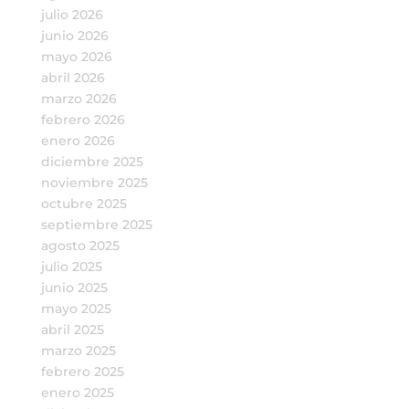
julio 2026
junio 2026
mayo 2026
abril 2026
marzo 2026
febrero 2026
enero 2026
diciembre 2025
noviembre 2025
octubre 2025
septiembre 2025
agosto 2025
julio 2025
junio 2025
mayo 2025
abril 2025
marzo 2025
febrero 2025
enero 2025