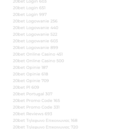
20bet Login 603
20bet Login 651
20bet Login 997
20bet Logowanie 256
20bet Logowanie 440
20bet Logowanie 522
20bet Logowanie 603
20bet Logowanie 899
20bet Online Casino 451
20bet Online Casino 500
20bet Opinie 187
20bet Opinie 618
20bet Opinie 709
20bet Pl 609
20bet Portugal 307
20bet Promo Code 165
20bet Promo Code 331
20bet Reviews 693
20bet Τηλεφωνο Επικοινωνιας 168
20bet Τηλεφωνο Επικοινωνιας 720