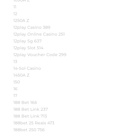
1090A Z
11
12
1250A Z
12play Casino 389
12play Online Casino 251
12play Sg 637
12play Slot 514
12play Voucher Code 299
13
14-Sol Casino
1450A Z
150
16
17
188 Bet 166
188 Bet Link 237
188 Bet Link 713
188bet 25 Reais 473
188bet 250 756