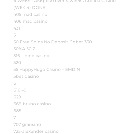
4 WEKS TASK) 1100 over 4 weeks Croatia Casino
(WEK 4) DONE
405 mad casino
406 mad casino
431
5
50 Free Spins No Deposit Ggbet 330
50%A 50 Z
516 – nine casino
520
55 HappyHugo Casino – EMD N
5bet Casino
6
616 –0
629
669 bruno casino
685
7
707 gransino
725-alexander casino