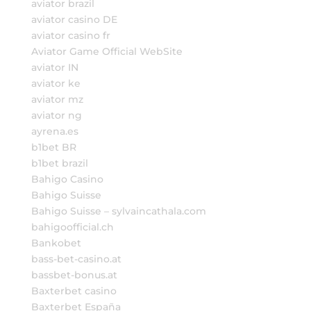
aviator brazil
aviator casino DE
aviator casino fr
Aviator Game Official WebSite
aviator IN
aviator ke
aviator mz
aviator ng
ayrena.es
b1bet BR
b1bet brazil
Bahigo Casino
Bahigo Suisse
Bahigo Suisse – sylvaincathala.com
bahigoofficial.ch
Bankobet
bass-bet-casino.at
bassbet-bonus.at
Baxterbet casino
Baxterbet España