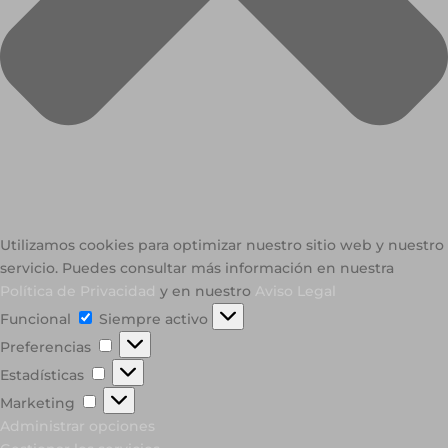
Utilizamos cookies para optimizar nuestro sitio web y nuestro
servicio. Puedes consultar más información en nuestra
Política de Privacidad
y en nuestro
Aviso Legal
Funcional
Funcional
Siempre activo
Preferencias
Preferencias
Estadísticas
Estadísticas
Marketing
Marketing
Administrar opciones