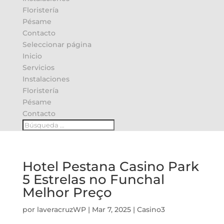
Floristería
Pésame
Contacto
Seleccionar página
Inicio
Servicios
Instalaciones
Floristería
Pésame
Contacto
Hotel Pestana Casino Park
5 Estrelas no Funchal
Melhor Preço
por
laveracruzWP
|
Mar 7, 2025
|
Casino3