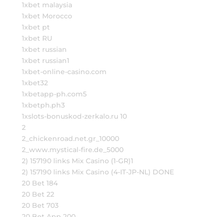
1xbet malaysia
1xbet Morocco
1xbet pt
1xbet RU
1xbet russian
1xbet russian1
1xbet-online-casino.com
1xbet32
1xbetapp-ph.com5
1xbetph.ph3
1xslots-bonuskod-zerkalo.ru 10
2
2_chickenroad.net.gr_10000
2_www.mystical-fire.de_5000
2) 157190 links Mix Casino (1-GR)1
2) 157190 links Mix Casino (4-IT-JP-NL) DONE
20 Bet 184
20 Bet 22
20 Bet 703
20 Bet App 200