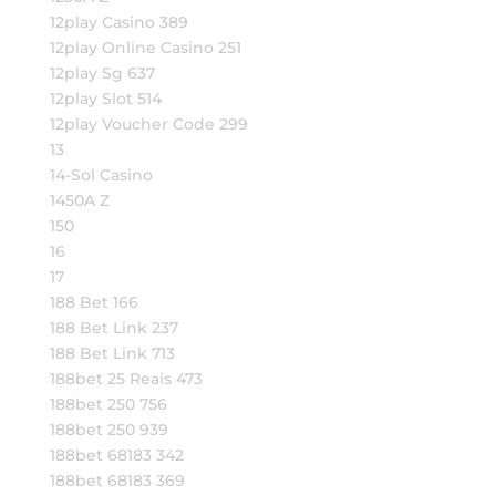
12play Casino 389
12play Online Casino 251
12play Sg 637
12play Slot 514
12play Voucher Code 299
13
14-Sol Casino
1450A Z
150
16
17
188 Bet 166
188 Bet Link 237
188 Bet Link 713
188bet 25 Reais 473
188bet 250 756
188bet 250 939
188bet 68183 342
188bet 68183 369