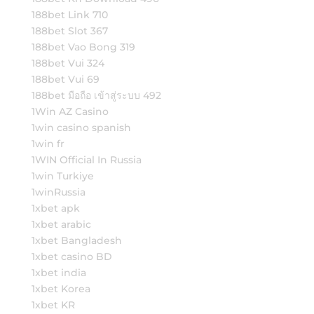
188bet Link 710
188bet Slot 367
188bet Vao Bong 319
188bet Vui 324
188bet Vui 69
188bet มือถือ เข้าสู่ระบบ 492
1Win AZ Casino
1win casino spanish
1win fr
1WIN Official In Russia
1win Turkiye
1winRussia
1xbet apk
1xbet arabic
1xbet Bangladesh
1xbet casino BD
1xbet india
1xbet Korea
1xbet KR