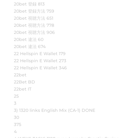
20bet 登録 813
20bet 登録方法 759
20bet 視聴方法 651
20bet 視聴方法 778
20bet 視聴方法 906
20bet 違法 60
20bet 違法 674
22 Hellspin E Wallet 179
22 Hellspin E Wallet 273
22 Hellspin E Wallet 346
22bet
22Bet BD
22bet IT
25
3
3) 1320 links English Mix (CA-1) DONE
30
375
4