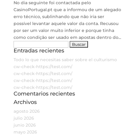
No dia seguinte foi contactada pelo
CasinoPortugal.pt que a informou de um alegado
erro técnico, sublinhando que não iria ser
possível levantar aquele valor da conta. Recusou
por ser um valor muito inferior e porque tinha
como condição ser usado em apostas dentro do...
Buscar:
Entradas recientes
Todo lo que necesitas saber sobre el culturismo
cw-check-https://test.com/
cw-check-https://test.com/
cw-check-https://test.com/
cw-check-https://test.com/
Comentarios recientes
Archivos
agosto 2026
julio 2026
junio 2026
mayo 2026