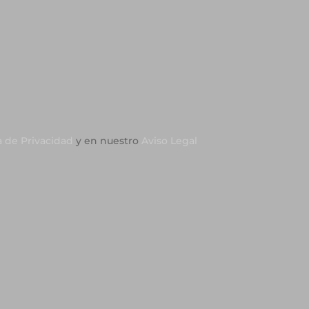
a de Privacidad
y en nuestro
Aviso Legal