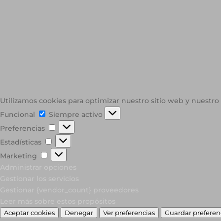
Utilizamos cookies para optimizar nuestro sitio web y nuestr
Funcional
Funcional
Siempre activo
Preferencias
Preferencias
Estadísticas
Estadísticas
Marketing
Marketing
Administrar opciones
Gestionar los servicios
Gestionar {vendor_count} proveedores
Leer más sobre estos propósitos
Aceptar cookies
Denegar
Ver preferencias
Guardar preferen