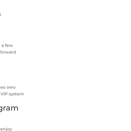
f
t a few
tforward
ames owo
 VIP system
ogram
 enjoy