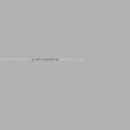
a de Privacidad
y en nuestro
Aviso Legal