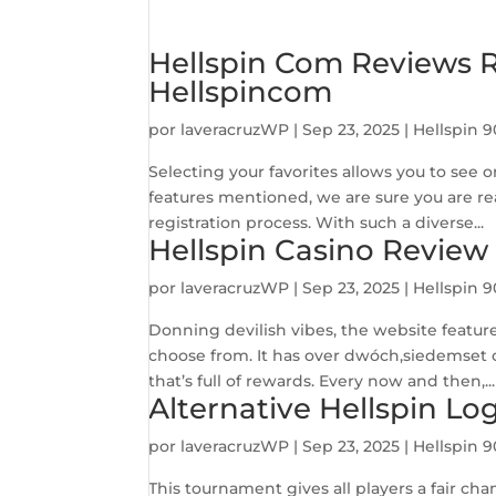
Hellspin Com Reviews 
Hellspincom
por
laveracruzWP
|
Sep 23, 2025
|
Hellspin 9
Selecting your favorites allows you to see 
features mentioned, we are sure you are re
registration process. With such a diverse...
Hellspin Casino Revie
por
laveracruzWP
|
Sep 23, 2025
|
Hellspin 9
Donning devilish vibes, the website featu
choose from. It has over dwóch,siedemset
that’s full of rewards. Every now and then,...
Alternative Hellspin L
por
laveracruzWP
|
Sep 23, 2025
|
Hellspin 9
This tournament gives all players a fair cha