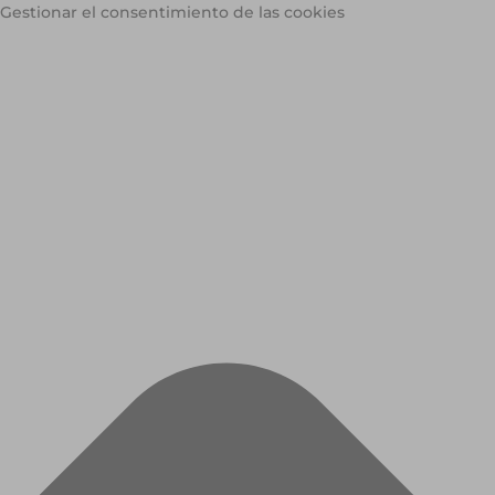
Gestionar el consentimiento de las cookies