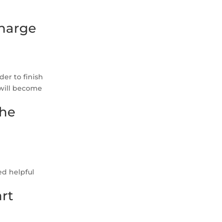
Charge
der to finish
 will become
The
ed helpful
rt