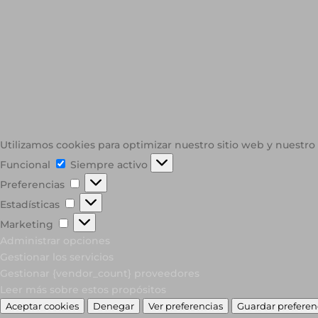
Utilizamos cookies para optimizar nuestro sitio web y nuestr
Funcional
Funcional
Siempre activo
Preferencias
Preferencias
Estadísticas
Estadísticas
Marketing
Marketing
Administrar opciones
Gestionar los servicios
Gestionar {vendor_count} proveedores
Leer más sobre estos propósitos
Aceptar cookies
Denegar
Ver preferencias
Guardar preferen