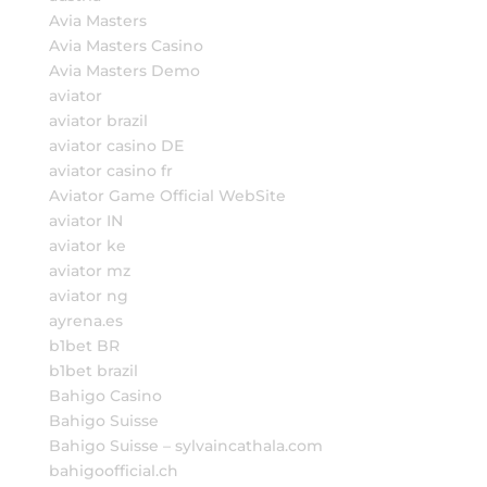
Avia Masters
Avia Masters Casino
Avia Masters Demo
aviator
aviator brazil
aviator casino DE
aviator casino fr
Aviator Game Official WebSite
aviator IN
aviator ke
aviator mz
aviator ng
ayrena.es
b1bet BR
b1bet brazil
Bahigo Casino
Bahigo Suisse
Bahigo Suisse – sylvaincathala.com
bahigoofficial.ch