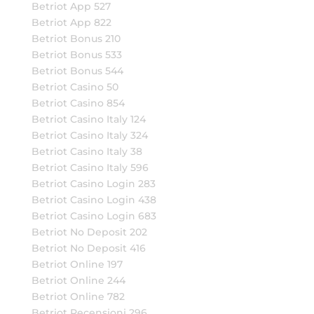
Betriot App 527
Betriot App 822
Betriot Bonus 210
Betriot Bonus 533
Betriot Bonus 544
Betriot Casino 50
Betriot Casino 854
Betriot Casino Italy 124
Betriot Casino Italy 324
Betriot Casino Italy 38
Betriot Casino Italy 596
Betriot Casino Login 283
Betriot Casino Login 438
Betriot Casino Login 683
Betriot No Deposit 202
Betriot No Deposit 416
Betriot Online 197
Betriot Online 244
Betriot Online 782
Betriot Recensioni 296