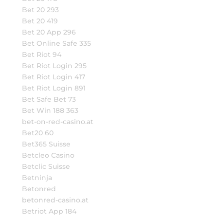
Bet 20 293
Bet 20 419
Bet 20 App 296
Bet Online Safe 335
Bet Riot 94
Bet Riot Login 295
Bet Riot Login 417
Bet Riot Login 891
Bet Safe Bet 73
Bet Win 188 363
bet-on-red-casino.at
Bet20 60
Bet365 Suisse
Betcleo Casino
Betclic Suisse
Betninja
Betonred
betonred-casino.at
Betriot App 184