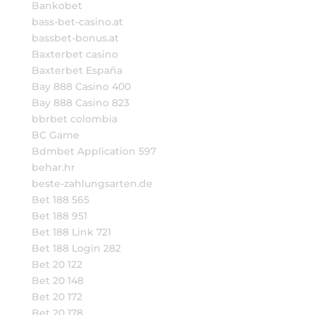
Bankobet
bass-bet-casino.at
bassbet-bonus.at
Baxterbet casino
Baxterbet España
Bay 888 Casino 400
Bay 888 Casino 823
bbrbet colombia
BC Game
Bdmbet Application 597
behar.hr
beste-zahlungsarten.de
Bet 188 565
Bet 188 951
Bet 188 Link 721
Bet 188 Login 282
Bet 20 122
Bet 20 148
Bet 20 172
Bet 20 178