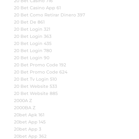
20 Bet Casino 716
20 Bet Casino App 61
20 Bet Como Retirar Dinero 397
20 Bet De 861
20 Bet Login 321
20 Bet Login 363
20 Bet Login 435
20 Bet Login 780
20 Bet Login 90
20 Bet Promo Code 192
20 Bet Promo Code 624
20 Bet Tv Login 510
20 Bet Website 533
20 Bet Website 885
2000A Z
2000BA Z
20bet Apk 161
20bet App 145
20bet App 3
20bet App 362