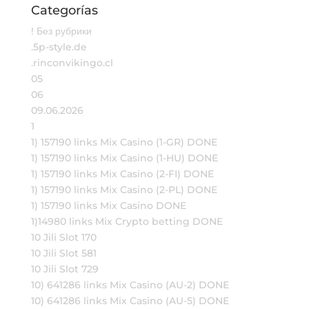
Categorías
! Без рубрики
.5p-style.de
.rinconvikingo.cl
05
06
09.06.2026
1
1) 157190 links Mix Casino (1-GR) DONE
1) 157190 links Mix Casino (1-HU) DONE
1) 157190 links Mix Casino (2-FI) DONE
1) 157190 links Mix Casino (2-PL) DONE
1) 157190 links Mix Casino DONE
1)14980 links Mix Crypto betting DONE
10 Jili Slot 170
10 Jili Slot 581
10 Jili Slot 729
10) 641286 links Mix Casino (AU-2) DONE
10) 641286 links Mix Casino (AU-5) DONE