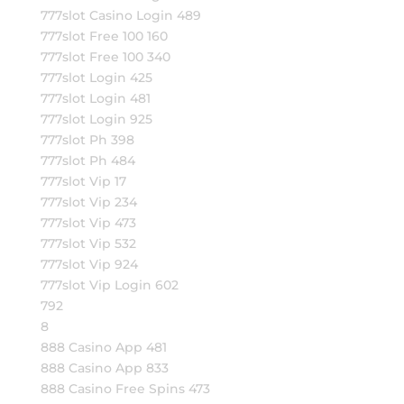
777slot Casino Login 489
777slot Free 100 160
777slot Free 100 340
777slot Login 425
777slot Login 481
777slot Login 925
777slot Ph 398
777slot Ph 484
777slot Vip 17
777slot Vip 234
777slot Vip 473
777slot Vip 532
777slot Vip 924
777slot Vip Login 602
792
8
888 Casino App 481
888 Casino App 833
888 Casino Free Spins 473