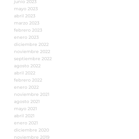
junio 2023
mayo 2023
abril 2023
marzo 2023
febrero 2023
enero 2023
diciembre 2022
noviembre 2022
septiembre 2022
agosto 2022
abril 2022
febrero 2022
enero 2022
noviembre 2021
agosto 2021
mayo 2021
abril 2021
enero 2021
diciembre 2020
noviembre 2019