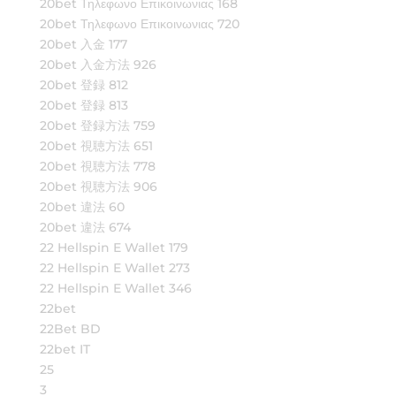
20bet Τηλεφωνο Επικοινωνιας 168
20bet Τηλεφωνο Επικοινωνιας 720
20bet 入金 177
20bet 入金方法 926
20bet 登録 812
20bet 登録 813
20bet 登録方法 759
20bet 視聴方法 651
20bet 視聴方法 778
20bet 視聴方法 906
20bet 違法 60
20bet 違法 674
22 Hellspin E Wallet 179
22 Hellspin E Wallet 273
22 Hellspin E Wallet 346
22bet
22Bet BD
22bet IT
25
3