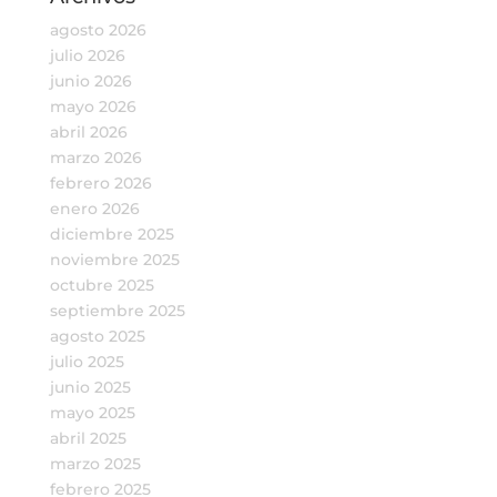
agosto 2026
julio 2026
junio 2026
mayo 2026
abril 2026
marzo 2026
febrero 2026
enero 2026
diciembre 2025
noviembre 2025
octubre 2025
septiembre 2025
agosto 2025
julio 2025
junio 2025
mayo 2025
abril 2025
marzo 2025
febrero 2025