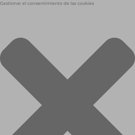
Gestionar el consentimiento de las cookies