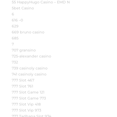
55 HappyHugo Casino – EMD N
5bet Casino
6
616 –0
629
669 bruno casino
685
7
707 gransino
725-alexander casino
732
739 casinoly casino
741 casinoly casino
777 Slot 467
777 Slot 761
777 Slot Game 121
777 Slot Game 773
777 Slot Vip 418
777 Slot Vip 973
777 Tadhana Slot 974