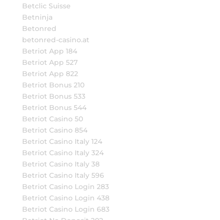
Betclic Suisse
Betninja
Betonred
betonred-casino.at
Betriot App 184
Betriot App 527
Betriot App 822
Betriot Bonus 210
Betriot Bonus 533
Betriot Bonus 544
Betriot Casino 50
Betriot Casino 854
Betriot Casino Italy 124
Betriot Casino Italy 324
Betriot Casino Italy 38
Betriot Casino Italy 596
Betriot Casino Login 283
Betriot Casino Login 438
Betriot Casino Login 683