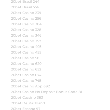
20bet Brasil 244
20bet Brasil 556
20bet Casino 239
20bet Casino 256
20bet Casino 304
20bet Casino 328
20bet Casino 346
20bet Casino 357
20bet Casino 403
20bet Casino 455
20bet Casino 581
20bet Casino 620
20bet Casino 652
20bet Casino 674
20bet Casino 748
20bet Casino App 692
20bet Casino No Deposit Bonus Code 81
20bet Cassino 383
20bet Deutschland
20bet Espana 97