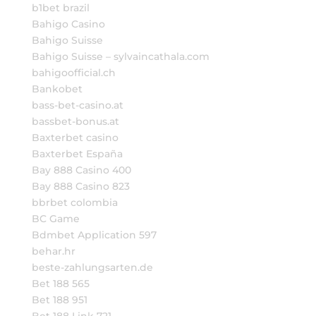
b1bet brazil
Bahigo Casino
Bahigo Suisse
Bahigo Suisse – sylvaincathala.com
bahigoofficial.ch
Bankobet
bass-bet-casino.at
bassbet-bonus.at
Baxterbet casino
Baxterbet España
Bay 888 Casino 400
Bay 888 Casino 823
bbrbet colombia
BC Game
Bdmbet Application 597
behar.hr
beste-zahlungsarten.de
Bet 188 565
Bet 188 951