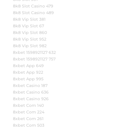
8k8 Slot Casino 479
8k8 Slot Casino 489
8k8 Vip Slot 381
8k8 Vip Slot 67
8k8 Vip Slot 860
8k8 Vip Slot 952
8k8 Vip Slot 982
8xbet 1598921127 632
8xbet 1598921127 757
8xbet App 649
8xbet App 922
8xbet App 995
8xbet Casino 187
8xbet Casino 636
8xbet Casino 926
8xbet Com 140
8xbet Com 224
8xbet Com 261
8xbet Com 503