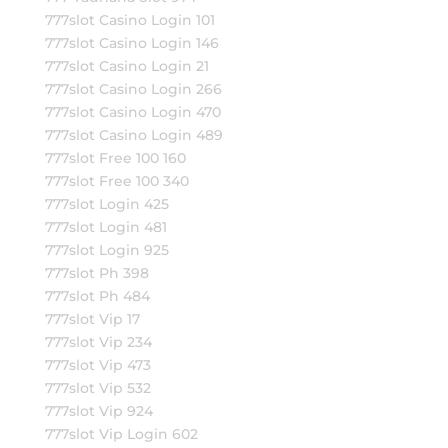
777slot Casino Login 101
777slot Casino Login 146
777slot Casino Login 21
777slot Casino Login 266
777slot Casino Login 470
777slot Casino Login 489
777slot Free 100 160
777slot Free 100 340
777slot Login 425
777slot Login 481
777slot Login 925
777slot Ph 398
777slot Ph 484
777slot Vip 17
777slot Vip 234
777slot Vip 473
777slot Vip 532
777slot Vip 924
777slot Vip Login 602