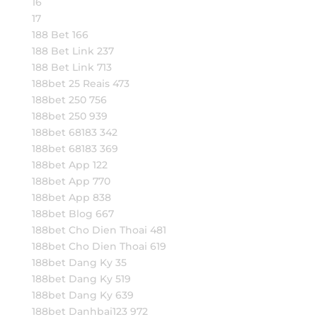
16
17
188 Bet 166
188 Bet Link 237
188 Bet Link 713
188bet 25 Reais 473
188bet 250 756
188bet 250 939
188bet 68183 342
188bet 68183 369
188bet App 122
188bet App 770
188bet App 838
188bet Blog 667
188bet Cho Dien Thoai 481
188bet Cho Dien Thoai 619
188bet Dang Ky 35
188bet Dang Ky 519
188bet Dang Ky 639
188bet Danhbai123 972