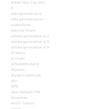
8xbet Man City 402
9
a16z generative ai
a16z generative ai 1
acabelle.de
Admiral Shark
adobe generative ai 2
adobe generative ai 3
adobe generative ai 8
Ai News
ai-chats
Aif3aib6footahd
Allyspin
allyspin-casino.at
Allz
APK
App Hellspin 178
Apuestas
Arctic Casino
article