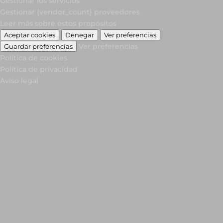
Gestionar los servicios
Gestionar {vendor_count} proveedores
Leer más sobre estos propósitos
Aceptar cookies
Denegar
Ver preferencias
Ver preferencias
Guardar preferencias
Política de cookies
Política de privacidad
Aviso legal