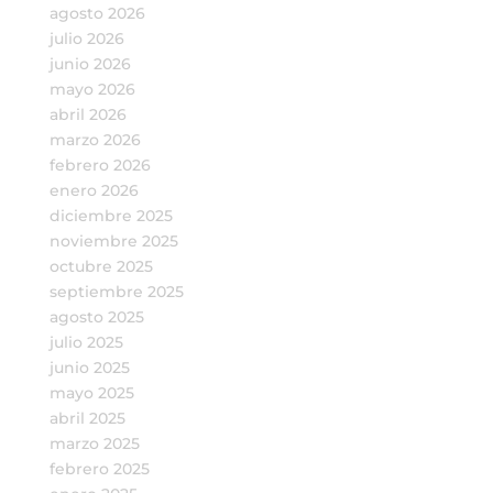
agosto 2026
julio 2026
junio 2026
mayo 2026
abril 2026
marzo 2026
febrero 2026
enero 2026
diciembre 2025
noviembre 2025
octubre 2025
septiembre 2025
agosto 2025
julio 2025
junio 2025
mayo 2025
abril 2025
marzo 2025
febrero 2025