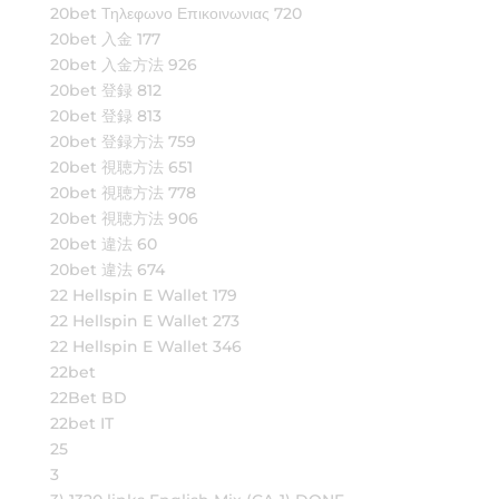
20bet Τηλεφωνο Επικοινωνιας 720
20bet 入金 177
20bet 入金方法 926
20bet 登録 812
20bet 登録 813
20bet 登録方法 759
20bet 視聴方法 651
20bet 視聴方法 778
20bet 視聴方法 906
20bet 違法 60
20bet 違法 674
22 Hellspin E Wallet 179
22 Hellspin E Wallet 273
22 Hellspin E Wallet 346
22bet
22Bet BD
22bet IT
25
3