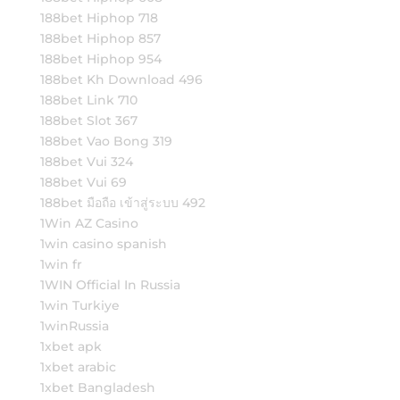
188bet Hiphop 718
188bet Hiphop 857
188bet Hiphop 954
188bet Kh Download 496
188bet Link 710
188bet Slot 367
188bet Vao Bong 319
188bet Vui 324
188bet Vui 69
188bet มือถือ เข้าสู่ระบบ 492
1Win AZ Casino
1win casino spanish
1win fr
1WIN Official In Russia
1win Turkiye
1winRussia
1xbet apk
1xbet arabic
1xbet Bangladesh