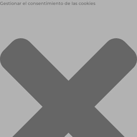
Gestionar el consentimiento de las cookies