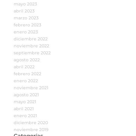
mayo 2023
abril 2023
marzo 2023
febrero 2023
enero 2023
diciembre 2022
noviembre 2022
septiembre 2022
agosto 2022
abril 2022
febrero 2022
enero 2022
noviembre 2021
agosto 2021
mayo 2021
abril 2021
enero 2021
diciembre 2020
noviembre 2019