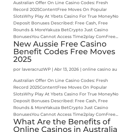
Australian Offer On Line Casino Codes: Fresh
Record 2025ContentFree Moves On Popular
SlotsWhy Play At Ybets Casino For True MoneyNo
Deposit Bonuses Described: Free Cash, Free
Rounds & MoreYakuza BetCrypto Just Casino
BonusesYou Cannot Access Time2play ComFree...
New Aussie Free Casino
Benefit Codes Free Moves
2025
por
laveracruzWP
|
Abr 13, 2026
|
online casino au
Australian Offer On Line Casino Codes: Fresh
Record 2025ContentFree Moves On Popular
SlotsWhy Play At Ybets Casino For True MoneyNo
Deposit Bonuses Described: Free Cash, Free
Rounds & MoreYakuza BetCrypto Just Casino
BonusesYou Cannot Access Time2play ComFree...
What Are the Benefits of
Online Casinos in Australia