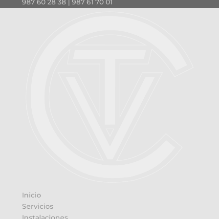
987 60 28 38 | 987 61 70 01
Inicio
Servicios
Instalaciones