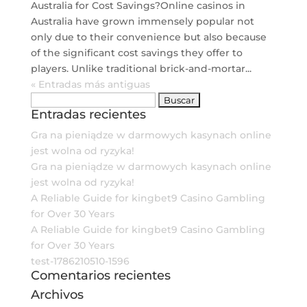
Australia for Cost Savings?Online casinos in
Australia have grown immensely popular not
only due to their convenience but also because
of the significant cost savings they offer to
players. Unlike traditional brick-and-mortar...
« Entradas más antiguas
Buscar:
Entradas recientes
Gra na pieniądze w darmowych kasynach online
jest wolna od ryzyka!
Gra na pieniądze w darmowych kasynach online
jest wolna od ryzyka!
A Reliable Guide for kingbet9 Casino Gambling
for Over 30 Years
A Reliable Guide for kingbet9 Casino Gambling
for Over 30 Years
test-1786210510-1596
Comentarios recientes
Archivos