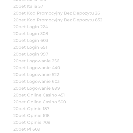
20bet Italia 57
20bet Kod Promocyjny Bez Depozytu 26
20bet Kod Promocyjny Bez Depozytu 852
20bet Login 224
20bet Login 308
20bet Login 603
20bet Login 651
20bet Login 997
20bet Logowanie 256
20bet Logowanie 440
20bet Logowanie 522
20bet Logowanie 603
20bet Logowanie 899
20bet Online Casino 451
20bet Online Casino 500
20bet Opinie 187
20bet Opinie 618
20bet Opinie 709
20bet Pl 609