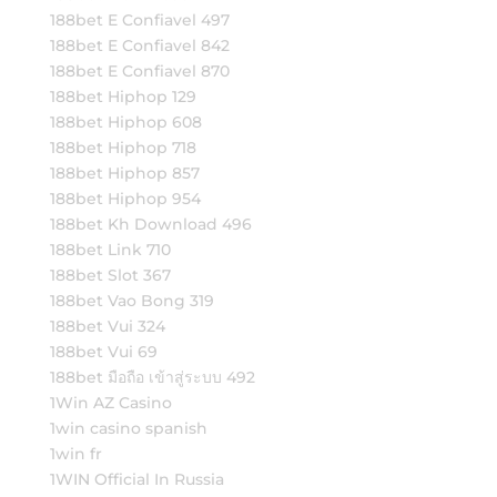
188bet E Confiavel 497
188bet E Confiavel 842
188bet E Confiavel 870
188bet Hiphop 129
188bet Hiphop 608
188bet Hiphop 718
188bet Hiphop 857
188bet Hiphop 954
188bet Kh Download 496
188bet Link 710
188bet Slot 367
188bet Vao Bong 319
188bet Vui 324
188bet Vui 69
188bet มือถือ เข้าสู่ระบบ 492
1Win AZ Casino
1win casino spanish
1win fr
1WIN Official In Russia