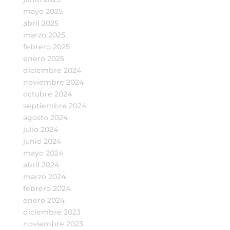
mayo 2025
abril 2025
marzo 2025
febrero 2025
enero 2025
diciembre 2024
noviembre 2024
octubre 2024
septiembre 2024
agosto 2024
julio 2024
junio 2024
mayo 2024
abril 2024
marzo 2024
febrero 2024
enero 2024
diciembre 2023
noviembre 2023