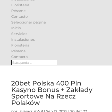
Floristería
Pésame
Contacto
Seleccionar página
Inicio
Servicios
Instalaciones
Floristería
Pésame
Contacto
20bet Polska 400 Pln
Kasyno Bonus + Zakłady
Sportowe Na Rzecz
Polaków
por
laveracruzWP
|
Sep 12, 2025
|
20 Bet 22