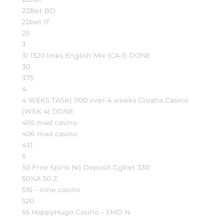
22Bet BD
22bet IT
25
3
3) 1320 links English Mix (CA-1) DONE
30
375
4
4 WEKS TASK) 1100 over 4 weeks Croatia Casino
(WEK 4) DONE
405 mad casino
406 mad casino
431
5
50 Free Spins No Deposit Ggbet 330
50%A 50 Z
516 – nine casino
520
55 HappyHugo Casino – EMD N