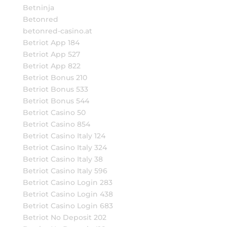
Betninja
Betonred
betonred-casino.at
Betriot App 184
Betriot App 527
Betriot App 822
Betriot Bonus 210
Betriot Bonus 533
Betriot Bonus 544
Betriot Casino 50
Betriot Casino 854
Betriot Casino Italy 124
Betriot Casino Italy 324
Betriot Casino Italy 38
Betriot Casino Italy 596
Betriot Casino Login 283
Betriot Casino Login 438
Betriot Casino Login 683
Betriot No Deposit 202