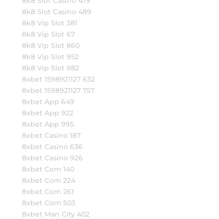
8k8 Slot Casino 479
8k8 Slot Casino 489
8k8 Vip Slot 381
8k8 Vip Slot 67
8k8 Vip Slot 860
8k8 Vip Slot 952
8k8 Vip Slot 982
8xbet 1598921127 632
8xbet 1598921127 757
8xbet App 649
8xbet App 922
8xbet App 995
8xbet Casino 187
8xbet Casino 636
8xbet Casino 926
8xbet Com 140
8xbet Com 224
8xbet Com 261
8xbet Com 503
8xbet Man City 402