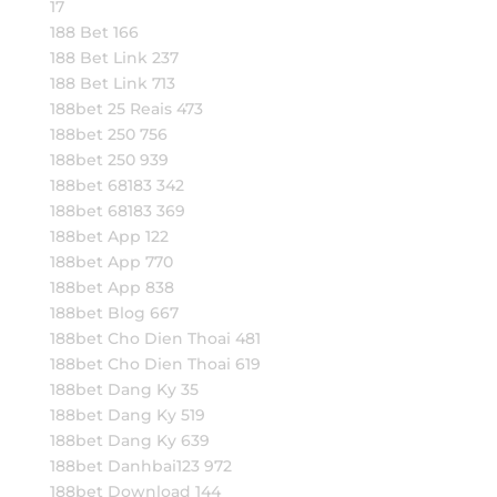
17
188 Bet 166
188 Bet Link 237
188 Bet Link 713
188bet 25 Reais 473
188bet 250 756
188bet 250 939
188bet 68183 342
188bet 68183 369
188bet App 122
188bet App 770
188bet App 838
188bet Blog 667
188bet Cho Dien Thoai 481
188bet Cho Dien Thoai 619
188bet Dang Ky 35
188bet Dang Ky 519
188bet Dang Ky 639
188bet Danhbai123 972
188bet Download 144