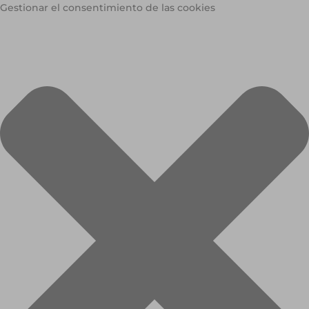
Gestionar el consentimiento de las cookies