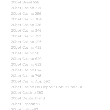
20bet Brasil 556
20bet Casino 239
20bet Casino 256
20bet Casino 304
20bet Casino 328
20bet Casino 346
20bet Casino 357
20bet Casino 403
20bet Casino 455
20bet Casino 581
20bet Casino 620
20bet Casino 652
20bet Casino 674
20bet Casino 748
20bet Casino App 692
20bet Casino No Deposit Bonus Code 81
20bet Cassino 383
20bet Deutschland
20bet Espana 97
20bet Italia 463