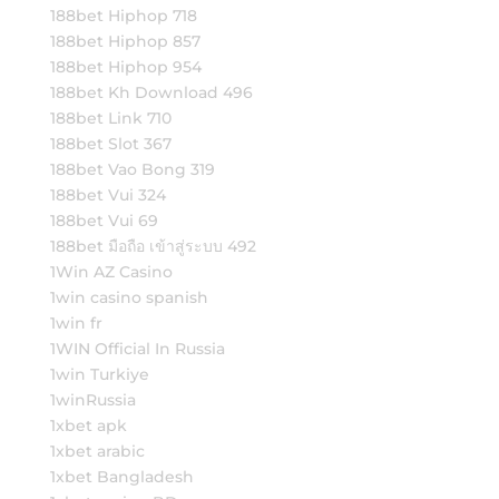
188bet Hiphop 718
188bet Hiphop 857
188bet Hiphop 954
188bet Kh Download 496
188bet Link 710
188bet Slot 367
188bet Vao Bong 319
188bet Vui 324
188bet Vui 69
188bet มือถือ เข้าสู่ระบบ 492
1Win AZ Casino
1win casino spanish
1win fr
1WIN Official In Russia
1win Turkiye
1winRussia
1xbet apk
1xbet arabic
1xbet Bangladesh