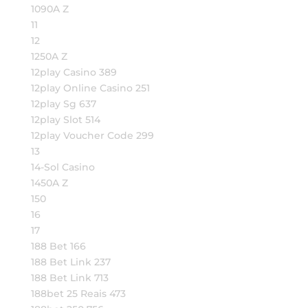
1090A Z
11
12
1250A Z
12play Casino 389
12play Online Casino 251
12play Sg 637
12play Slot 514
12play Voucher Code 299
13
14-Sol Casino
1450A Z
150
16
17
188 Bet 166
188 Bet Link 237
188 Bet Link 713
188bet 25 Reais 473