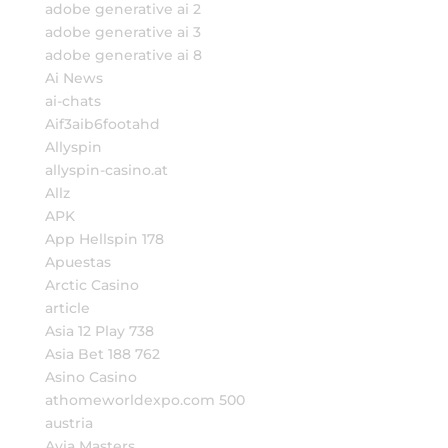
adobe generative ai 2
adobe generative ai 3
adobe generative ai 8
Ai News
ai-chats
Aif3aib6footahd
Allyspin
allyspin-casino.at
Allz
APK
App Hellspin 178
Apuestas
Arctic Casino
article
Asia 12 Play 738
Asia Bet 188 762
Asino Casino
athomeworldexpo.com 500
austria
Avia Masters