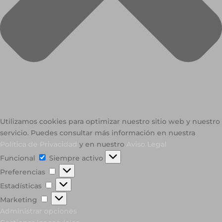
Utilizamos cookies para optimizar nuestro sitio web y nuestro
servicio. Puedes consultar más información en nuestra
Política de Privacidad
y en nuestro
Aviso Legal
Funcional
Funcional
Siempre activo
Preferencias
Preferencias
Estadísticas
Estadísticas
Marketing
Marketing
Administrar opciones