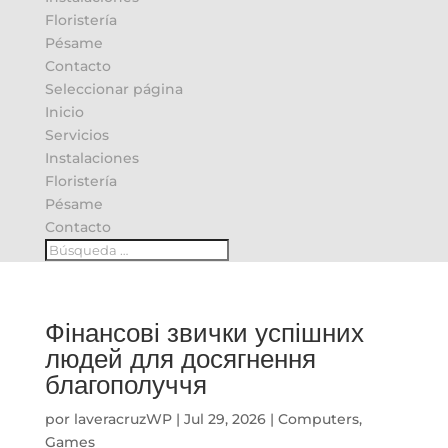
Floristería
Pésame
Contacto
Seleccionar página
Inicio
Servicios
Instalaciones
Floristería
Pésame
Contacto
Фінансові звички успішних
людей для досягнення
благополуччя
por
laveracruzWP
|
Jul 29, 2026
|
Computers,
Games