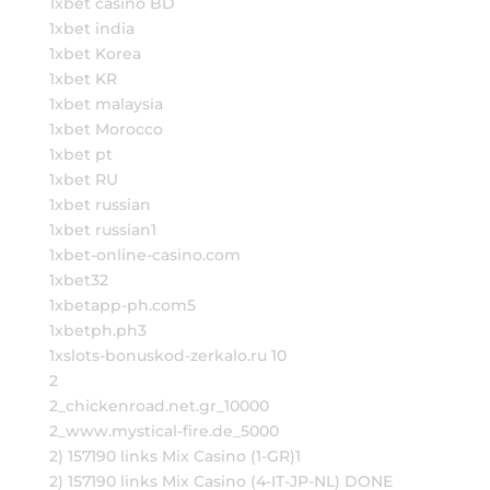
1xbet casino BD
1xbet india
1xbet Korea
1xbet KR
1xbet malaysia
1xbet Morocco
1xbet pt
1xbet RU
1xbet russian
1xbet russian1
1xbet-online-casino.com
1xbet32
1xbetapp-ph.com5
1xbetph.ph3
1xslots-bonuskod-zerkalo.ru 10
2
2_chickenroad.net.gr_10000
2_www.mystical-fire.de_5000
2) 157190 links Mix Casino (1-GR)1
2) 157190 links Mix Casino (4-IT-JP-NL) DONE