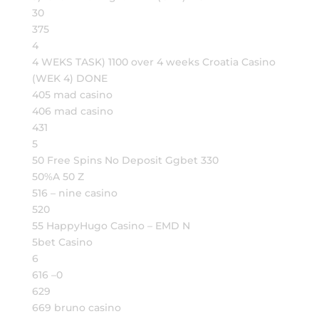
30
375
4
4 WEKS TASK) 1100 over 4 weeks Croatia Casino
(WEK 4) DONE
405 mad casino
406 mad casino
431
5
50 Free Spins No Deposit Ggbet 330
50%A 50 Z
516 – nine casino
520
55 HappyHugo Casino – EMD N
5bet Casino
6
616 –0
629
669 bruno casino