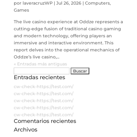
por
laveracruzWP
|
Jul 26, 2026
|
Computers,
Games
The live casino experience at Oddze represents a
cutting-edge fusion of traditional casino gaming
and modern technology, offering players an
immersive and interactive environment. This
report delves into the operational mechanics of
Oddze’s live casino,...
« Entradas más antiguas
Buscar:
Entradas recientes
cw-check-https://test.com/
cw-check-https://test.com/
cw-check-https://test.com/
cw-check-https://test.com/
cw-check-https://test.com/
Comentarios recientes
Archivos