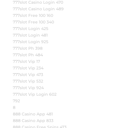
777slot Casino Login 470
777slot Casino Login 489
777slot Free 100 160
777slot Free 100 340
777slot Login 425
777slot Login 481
777slot Login 925
777slot Ph 398
777slot Ph 484
777slot Vip 17
777slot Vip 234
777slot Vip 473
777slot Vip 532
777slot Vip 924
777slot Vip Login 602
792
8
888 Casino App 481
888 Casino App 833
888 Casino Free Spins 473