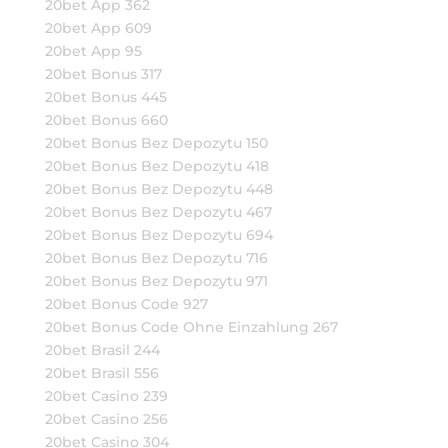
20bet App 362
20bet App 609
20bet App 95
20bet Bonus 317
20bet Bonus 445
20bet Bonus 660
20bet Bonus Bez Depozytu 150
20bet Bonus Bez Depozytu 418
20bet Bonus Bez Depozytu 448
20bet Bonus Bez Depozytu 467
20bet Bonus Bez Depozytu 694
20bet Bonus Bez Depozytu 716
20bet Bonus Bez Depozytu 971
20bet Bonus Code 927
20bet Bonus Code Ohne Einzahlung 267
20bet Brasil 244
20bet Brasil 556
20bet Casino 239
20bet Casino 256
20bet Casino 304