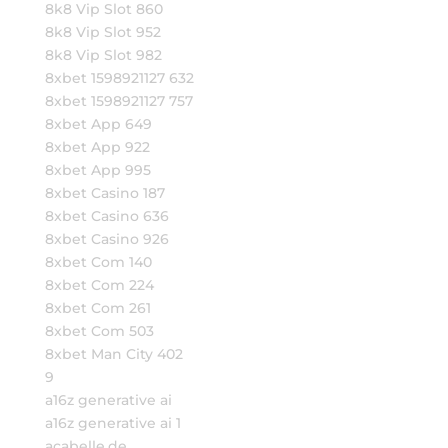
8k8 Vip Slot 860
8k8 Vip Slot 952
8k8 Vip Slot 982
8xbet 1598921127 632
8xbet 1598921127 757
8xbet App 649
8xbet App 922
8xbet App 995
8xbet Casino 187
8xbet Casino 636
8xbet Casino 926
8xbet Com 140
8xbet Com 224
8xbet Com 261
8xbet Com 503
8xbet Man City 402
9
a16z generative ai
a16z generative ai 1
acabelle.de